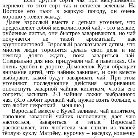
чернеют, то этот сорт так и остаётся зелёным. На
Востоке его пьют в жаркую погоду, он очень
хорошо утоляет жажду.
Далее взрослый вместе с детьми уточняет, что
представляет собой мелколистовой чай, - это мелкие,
рубленые листья, они быстрее завариваются, но чай
получается не такой ароматный, как
крупнолистовой. Взрослый рассказывает детям, что
многие люди торопятся делать свои дела и им
некогда долго ждать, пока завариться чай.
Специально для них придумали чай в пакетиках. Он
очень удобен в дороге. Домовёнок Кузя обращает
внимание детей, что чайник закипает, и они вместе
выбирают, какой будут заваривать чай. При этом
уточняют последующие действия заваривания:
ополоснуть заварной чайник кипятком, чтобы его
согреть; засыпать 2-3 чайные ложки выбранного
чая. (Кто любит крепкий чай, нужно взять больше, а
кто любит некрепкий – меньше.)
Взрослый вместе с Кузей заливает чай кипятком,
наполняя заварной чайник наполовину, даёт чаю
настояться, завариться в тепле. Взрослый
рассказывает, что любители чая сшили из тканей
тёплую куклу Матрёну, курочку – наседку, кошечку