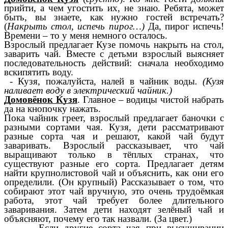
прийти, а чем угостить их, не знаю. Ребята, может
быть, вы знаете, как нужно гостей встречать?
(
Накрыть стол, испечь пирог…)
Да, пирог испечь!
Времени – то у меня немного осталось.
Взрослый предлагает Кузе помочь накрыть на стол,
заварить чай. Вместе с детьми взрослый выясняет
последовательность действий: сначала необходимо
вскипятить воду.
- Кузя, пожалуйста, налей в чайник воды
. (Кузя
наливает воду в электрический чайник.)
Домовёнок Кузя
. Главное – водицы чистой набрать
да на кнопочку нажать.
Пока чайник греет, взрослый предлагает баночки с
разными сортами чая. Кузя, дети рассматривают
разные сорта чая и решают, какой чай будут
заваривать. Взрослый рассказывает, что чай
выращивают только в тёплых странах, что
существуют разные его сорта. Предлагает детям
найти крупнолистовой чай и объяснить, как они его
определили. (Он крупный) Рассказывает о том, что
собирают этот чай вручную, это очень трудоёмкая
работа, этот чай требует более длительного
заваривания. Затем дети находят зелёный чай и
объясняют, почему его так назвали. (За цвет.)
Если другие сорта чая при высушивании