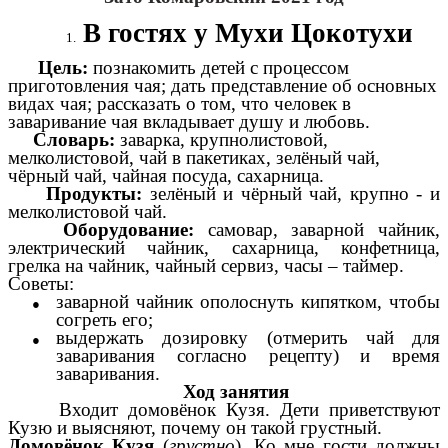
В гостях у Мухи Цокотухи
Цель:
познакомить детей с процессом
приготовления чая; дать представление об основных
видах чая; рассказать о том, что человек в
заваривание чая вкладывает душу и любовь.
Словарь:
заварка, крупнолистовой,
мелколистовой, чай в пакетиках, зелёный чай,
чёрный чай, чайная посуда, сахарница.
Продукты:
зелёный и чёрный чай, крупно - и
мелколистовой чай.
Оборудование:
самовар, заварной чайник,
электрический чайник, сахарница, конфетница,
грелка на чайник, чайный сервиз, часы – таймер.
Советы:
заварной чайник ополоснуть кипятком, чтобы
согреть его;
выдержать дозировку (отмерить чай для
заваривания согласно рецепту) и время
заваривания.
Ход занятия
Входит домовёнок Кузя. Дети приветствуют
Кузю и выясняют, почему он такой грустный.
Домовёнок Кузя
(
грустно
). Ко мне гости должны