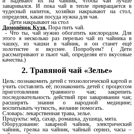
и надевают их на чайник, чтобы чай лучше
заваривался. И пока чай в тепле превращается в
чудесный напиток, хозяйки накрывают на стол,
определяя, какая посуда нужна для чая.
Дети накрывают на стол
Домовёнок Кузя.
Пора пить чай.
- Что ты, чай нужно обогатить кислородом. Для
этого я несколько раз перелью чай из чайника в
чашку, из чашки в чайник, и он станет ещё
золотистее и вкуснее. Попробуем? ( Дети
рассматривают и пьют чай, определяя его вкусовые
качества.)
2. Травяной чай «Зелье»
Цель: познакомить детей с технологической картой и
учить составлять её; познакомить детей с процессом
приготовления травяного чая; закрепить
последовательность действий при заваривании чая;
расширять знания о народной медицине;
воспитывать чуткость, желание помогать.
Словарь: лекарственная трава, зелье.
Продукты: мёд, сахар, ромашка, душица, мята.
Оборудование: заварной чайник, электрический
чайник, грелка на чайник, чайный сервиз, часы –