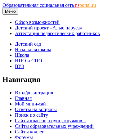
Образовательная социальная сеть
ns
portal.ru
Меню
Обзор возможностей
Детский проект «Алые паруса»
Аттестация педагогических работников
Детский сад
Начальная школа
Школа
НПО и СПО
ВУЗ
Навигация
Вход/регистрация
Главная
Мой мини-сайт
Ответы на вопросы
Поиск по сайту
Сайты классов, групп, кружков...
Сайты образовательных учреждений
Сайты коллег
Форумы