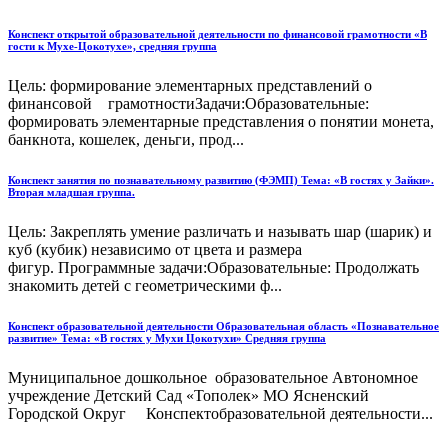
Конспект открытой образовательной деятельности по финансовой грамотности «В
гости к Мухе-Цокотухе», средняя группа
Цель: формирование элементарных представлений о
финансовой грамотностиЗадачи:Образовательные:
формировать элементарные представления о понятии монета,
банкнота, кошелек, деньги, прод...
Конспект занятия по познавательному развитию (ФЭМП) Тема: «В гостях у Зайки».
Вторая младшая группа.
Цель: Закреплять умение различать и называть шар (шарик) и
куб (кубик) независимо от цвета и размера
фигур. Программные задачи:Образовательные: Продолжать
знакомить детей с геометрическими ф...
Конспект образовательной деятельности Образовательная область «Познавательное
развитие» Тема: «В гостях у Мухи Цокотухи» Средняя группа
Муниципальное дошкольное образовательное Автономное
учреждение Детский Сад «Тополек» МО Ясненский
Городской Округ Конспектобразовательной деятельности...