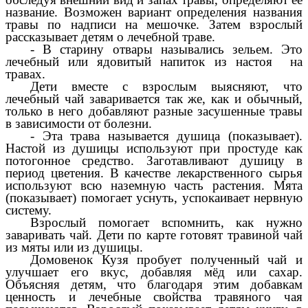
название. Возможен вариант определения названия
травы по надписи на мешочке. Затем взрослый
рассказывает детям о лечебной траве.
- В старину отвары назывались зельем. Это
лечебный или ядовитый напиток из настоя на
травах.
Дети вместе с взрослым выясняют, что
лечебный чай заваривается так же, как и обычный,
только в него добавляют разные засушенные травы
в зависимости от болезни.
- Эта трава называется душица (показывает).
Настой из душицы используют при простуде как
потогонное средство. Заготавливают душицу в
период цветения. В качестве лекарственного сырья
используют всю наземную часть растения. Мята
(показывает) помогает уснуть, успокаивает нервную
систему.
Взрослый помогает вспомнить, как нужно
заваривать чай. Дети по карте готовят травиной чай
из мяты или из душицы.
Домовенок Кузя пробует полученный чай и
улучшает его вкус, добавляя мёд или сахар.
Объясняя детям, что благодаря этим добавкам
ценность и лечебные свойства травяного чая