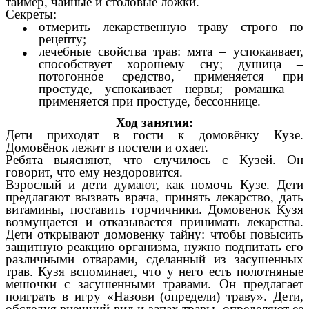
таймер, чайные и столовые ложки.
Секреты:
отмерить лекарственную траву строго по
рецепту;
лечебные свойства трав: мята – успокаивает,
способствует хорошему сну; душица –
потогонное средство, применяется при
простуде, успокаивает нервы; ромашка –
применяется при простуде, бессоннице.
Ход занятия:
Дети приходят в гости к домовёнку Кузе.
Домовёнок лежит в постели и охает.
Ребята выясняют, что случилось с Кузей. Он
говорит, что ему нездоровится.
Взрослый и дети думают, как помочь Кузе. Дети
предлагают вызвать врача, принять лекарство, дать
витамины, поставить горчичники. Домовенок Кузя
возмущается и отказывается принимать лекарства.
Дети открывают домовенку тайну: чтобы повысить
защитную реакцию организма, нужно подпитать его
различными отварами, сделанный из засушенных
трав. Кузя вспоминает, что у него есть полотняные
мешочки с засушенными травами. Он предлагает
поиграть в игру «Назови (определи) траву». Дети,
обследуя внешний вид и запах травы, определяют ее