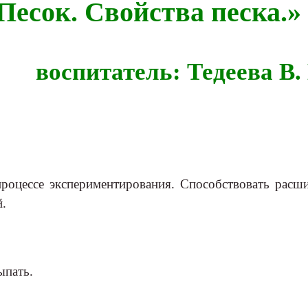
Песок. Свойства песка.»
питатель: Тедеева В.
 процессе экспериментирования. Способствовать рас
й.
ыпать.