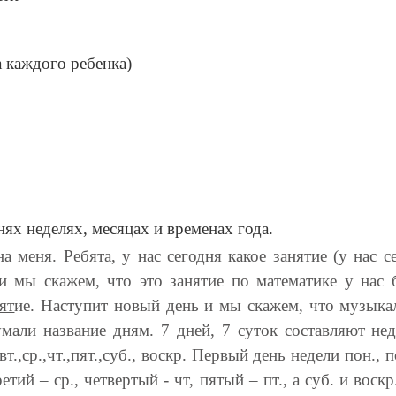
 каждого ребенка)
нях неделях, месяцах и временах года.
 меня. Ребята, у нас сегодня какое занятие (у нас се
и мы скажем, что это занятие по математике у нас бы
ят
ие. Наступит новый день и мы скажем, что музыкал
мали название дням. 7 дней, 7 суток составляют нед
т.,ср.,чт.,пят.,суб., воскр. Первый день недели пон., 
етий – ср., четвертый - чт, пятый – пт., а суб. и вос