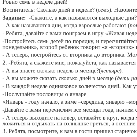
Ровно семь в неделе дней!
Воспитатель:
Сколько дней в неделе? (
семь
). Назовит
Задание:
-Скажите, а как называются выходные дни?
- А как называются дни, когда взрослые работают (
по
- Ребята, давайте с вами поиграем в игру «Живая неде
-Постройтесь семь детей по порядку, и пересчитайт
понедельник», второй ребенок говорит «я -вторник» и
- А теперь, постройтесь от вторника до вторника. М
2. -Ребята, а скажите мне, пожалуйста, как называется
- А вы знаете сколько недель в месяце?(
четыре
).
- А вы можете сказать сколько дней в месяце (
дети ра
- В каждой неделе одинаковое количество дней. Как 
-Послушайте пословицы о январе
«Январь - году начало, а зиме –середина, январю –мо
-Давайте с вами перечислим все месяцы года, начнем 
- А теперь выходите на ковер, вставайте в круг, когд
ложиться и отдыхать на солнышке греться, а осенние 
3. Ребята, посмотрите, к вам в гости пришел старичо