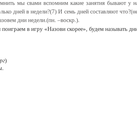
помнить мы свами вспомним какие занятия бывают у н
олько дней в недели?(7) И семь дней составляют что?(
азовем дни недели.(пн. –воскр.).
и поиграем в игру «Назови скорее», будем называть дн
рг
)
ы.