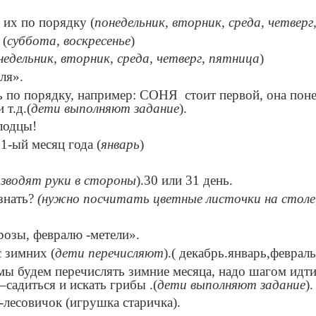
е их по порядку (
понедельник, вторник, среда, четверг
 (
суббота, воскресенье
)
недельник, вторник, среда, четверг, пятница
)
ля».
есь по порядку, например: СОНЯ стоит первой, она по
 т.д.(
дети выполняют задание
).
олодцы!
 1-ый месяц года (
январь
)
зводят руки в стороны
).30 или 31 день.
узнать?
(нужно посчитать цветные листочки на столе, 
розы, февралю -метели».
с зимних (
дети перечисляют
).( декабрь.январь,февраль
а мы будем перечислять зимние месяца, надо шагом идти
–садиться и искать грибы .(
дети выполняют задание
).
к-лесовичок (игрушка старичка).