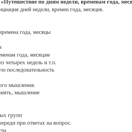
 «Путешествие по дням недели, временам года, мес
циация дней недели, времен года, месяцев.
времена года, месяцы
и
еменам года, месяцам
з четырех недель и т.п.
ную последовательность
кого мышления.
память, мышление
лых групп
череди при ответах на вопрос.
сти