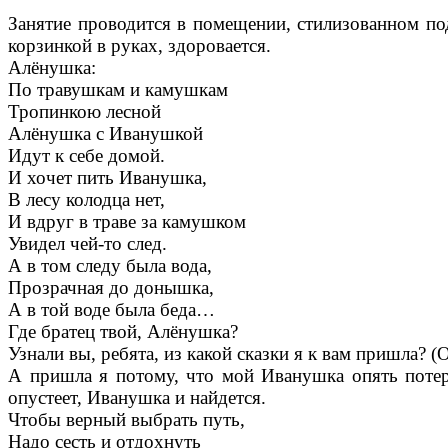
Занятие проводится в помещении, стилизованном под
корзинкой в руках, здоровается.
Алёнушка:
По травушкам и камушкам
Тропинкою лесной
Алёнушка с Иванушкой
Идут к себе домой.
И хочет пить Иванушка,
В лесу колодца нет,
И вдруг в траве за камушком
Увидел чей-то след.
А в том следу была вода,
Прозрачная до донышка,
А в той воде была беда…
Где братец твой, Алёнушка?
Узнали вы, ребята, из какой сказки я к вам пришла? (
А пришла я потому, что мой Иванушка опять потеря
опустеет, Иванушка и найдется.
Чтобы верный выбрать путь,
Надо сесть и отдохнуть