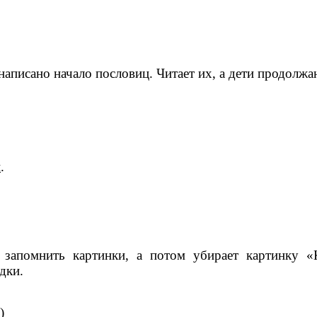
аписано начало пословиц. Читает их, а дети продолжаю
и
.
запомнить картинки, а потом убирает картинку «К
дки.
)