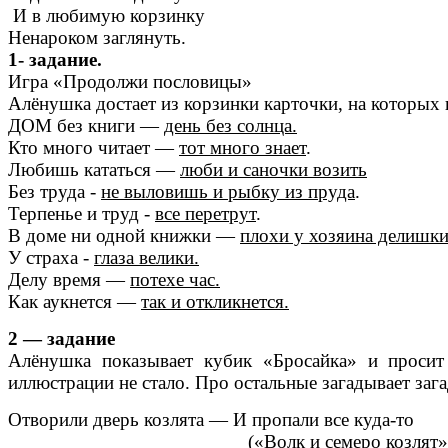
И в любимую корзинку
Ненароком заглянуть.
1- задание.
Игра «Продолжи пословицы»
Алёнушка достает из корзинки карточки, на которых н
ДОМ без книги —
день без солнца.
Кто много читает —
тот много знает
.
Любишь кататься —
люби и саночки возить
Без труда -
не выловишь и рыбку из пруда
.
Терпенье и труд -
все перетрут
.
В доме ни одной книжки —
плохи у хозяина делишк
У страха -
глаза велики.
Делу время —
потехе час.
Как аукнется —
так и откликнется.
2 — задание
Алёнушка показывает кубик «Бросайка» и просит 
иллюстрации не стало. Про остальные загадывает зага
Отворили дверь козлята — И пропали все куда-то
(«Волк и семеро козлят»