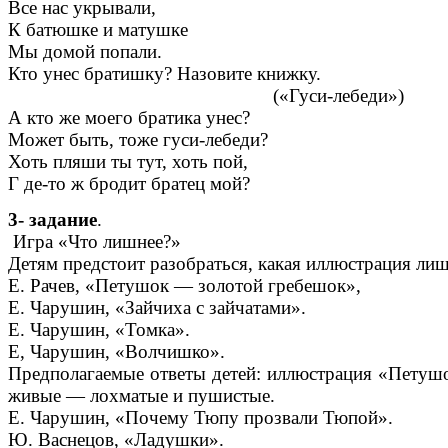
Все нас укрывали,
К батюшке и матушке
Мы домой попали.
Кто унес братишку? Назовите книжку.
(«Гуси-лебеди»)
А кто же моего братика унес?
Может быть, тоже гуси-лебеди?
Хоть пляши ты тут, хоть пой,
Г де-то ж бродит братец мой?
3- задание
.
Игра «Что лишнее?»
Детям предстоит разобраться, какая иллюстрация лиш
Е. Рачев, «Петушок — золотой гребешок»,
Е. Чарушин, «Зайчиха с зайчатами».
Е. Чарушин, «Томка».
Е, Чарушин, «Волчишко».
Предполагаемые ответы детей: иллюстрация «Петушо
живые — лохматые и пушистые.
Е. Чарушин, «Почему Тюпу прозвали Тюпой».
Ю. Васнецов, «Ладушки».