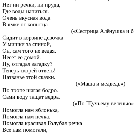
Нет ни речки, ни пруда,
Где воды напиться.
Очень вкусная вода
В ямке от копытца
(«Сестрица Алёнушка и братец 
Сидит в корзине девочка
У мишки за спиной,
Он, сам того не ведая.
Несет ее домой.
Ну, отгадал загадку?
Теперь скорей ответь!
Названье этой сказки.
(«Маша и медведь»)
По тропе шагая бодро.
Сами воду тащат ведра.
(«По Щучьему веленью»
Помогла нам яблонька,
Помогла нам печка.
Помогла красивая Голубая речка
Все нам помогали,