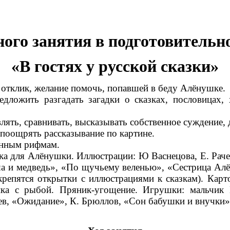
ого занятия в подготовительн
«В гостях у русской сказки»
 отклик, желание помочь, попавшей в беду Алёнушке.
едложить разгадать загадки о сказках, пословицах
влять, сравнивать, высказывать собственное суждение,
 поощрять рассказывание по картине.
анным рифмам.
а для Алёнушки. Иллюстрации: Ю Васнецова, Е. Раче
а и медведь», «По щучьему веленью», «Сестрица Алё
репятся открытки с иллюстрациями к сказкам). Кар
ка с рыбой. Пряник-угощение. Игрушки: мальчик
ев, «Ожидание», К. Брюллов, «Сон бабушки и внучки»