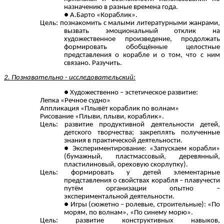
назначению в разные времена года.
А.Барто «Кораблик».
Цель: познакомить с малыми литературными жанрами,
вызвать эмоциональный отклик на
художественное произведение, продолжать
формировать обобщённые целостные
представления о корабле и о том, что с ним
связано. Разучить.
2. Познавательно - исследовательский:
Художественно – эстетическое развитие:
Лепка «Речное судно»
Аппликация «Плывёт кораблик по волнам»
Рисование «Плыви, плыви, кораблик».
Цель: развитие продуктивной деятельности детей,
детского творчества; закреплять полученные
знания в практической деятельности.
Экспериментирование: «Запускаем корабли»
(бумажный, пластмассовый, деревянный,
пластилиновый, ореховую скорлупку).
Цель: формировать у детей элементарные
представления о свойствах корабля – плавучести
путём организации опытно –
экспериментальной деятельности.
Игры (сюжетно – ролевые, строительные): «По
морям, по волнам», «По синему морю».
Цель: развитие конструктивных навыков,