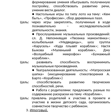
формирование умения обыгрывать полученную
постройку, способствовать развитию речи,
умение вести диалог.
Настольные игры по типу лото на тему: «Кем
быть», «Профессии», сбор деревянных пазл.
Цель: через игры закреплять, полученные в ходе
познавательно – исследовательской
деятельности, знания.
Прослушивание музыкальных произведений:
сл. Д. Непомнящая «Песенка мамонтёнка»;
колыбельная «Медведицы», шоу группа
«Карусель» «Куда плывёт кораблик»; Настя
Быкова «Маленький кораблик», Дму
«Волшебный микрофон» «Бумажный
кораблик».
Цель: развивать способность воспринимать
музыкальные произведения.
Театрализованная деятельность: «Матросская
шапка» (инсценирование стихотворения А.
Барто «Кораблик»)
Цель: способствовать развитию творческих
способностей, речи.
Работа с родителями: предложить разные по
содержанию раскраски на тему «Кораблик».
Цель: привлечь родителей к участию в проекте и
участию в жизни детского сада, организовать
совместное творчество с ребёнком.
Итоговый.