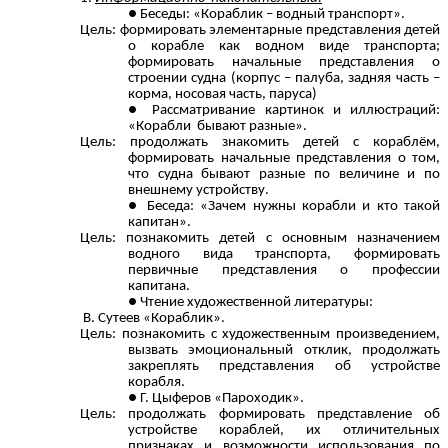
Беседы: «Кораблик – водный транспорт».
Цель: формировать элементарные представления детей
о корабле как водном виде транспорта;
формировать начальные представления о
строении судна (корпус – палуба, задняя часть –
корма, носовая часть, паруса)
Рассматривание картинок и иллюстраций:
«Корабли бывают разные».
Цель: продолжать знакомить детей с кораблём,
формировать начальные представления о том,
что судна бывают разные по величине и по
внешнему устройству.
Беседа: «Зачем нужны корабли и кто такой
капитан».
Цель: познакомить детей с основным назначением
водного вида транспорта, формировать
первичные представления о профессии
капитана.
Чтение художественной литературы:
В. Сутеев «Кораблик».
Цель: познакомить с художественным произведением,
вызвать эмоциональный отклик, продолжать
закреплять представления об устройстве
корабля.
Г. Цыферов «Пароходик».
Цель: продолжать формировать представление об
устройстве кораблей, их отличительных
признаках и возможности использования по