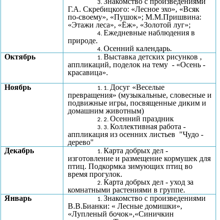
Знакомство с произведениями
Г.А. Скребицкого: «Лесное эхо», «Всяк
по-своему», «Пушок»; М.М.Пришвина:
«Этажи леса», «Ёж», «Золотой луг»;
Ежедневные наблюдения в
природе.
Осенний календарь.
Октябрь
Выставка детских рисунков ,
аппликаций, поделок на тему - «Осень -
красавица».
Ноябрь
Досуг «Веселые
превращения» (музыкальные, словесные и
подвижные игры, посвященные диким и
домашним животным)
Осенний праздник
Коллективная работа -
аппликация из осенних листьев "Чудо -
дерево"
Декабрь
Карта добрых дел -
изготовление и размещение кормушек для
птиц. Подкормка зимующих птиц во
время прогулок.
Карта добрых дел - уход за
комнатными растениями в группе.
Январь
Знакомство с произведениями
В.В.Бианки: « Лесные домишки»,
«Лупленый бочок»,«Синичкин