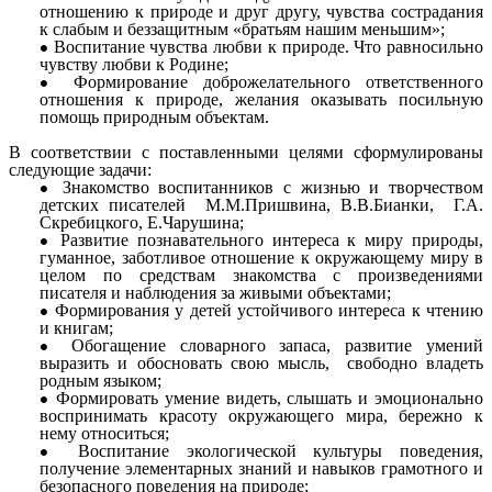
отношению к природе и друг другу, чувства сострадания
к слабым и беззащитным «братьям нашим меньшим»;
Воспитание чувства любви к природе. Что равносильно
чувству любви к Родине;
Формирование доброжелательного ответственного
отношения к природе, желания оказывать посильную
помощь природным объектам.
В соответствии с поставленными целями сформулированы
следующие задачи:
Знакомство воспитанников с жизнью и творчеством
детских писателей М.М.Пришвина, В.В.Бианки, Г.А.
Скребицкого, Е.Чарушина;
Развитие познавательного интереса к миру природы,
гуманное, заботливое отношение к окружающему миру в
целом по средствам знакомства с произведениями
писателя и наблюдения за живыми объектами;
Формирования у детей устойчивого интереса к чтению
и книгам;
Обогащение словарного запаса, развитие умений
выразить и обосновать свою мысль, свободно владеть
родным языком;
Формировать умение видеть, слышать и эмоционально
воспринимать красоту окружающего мира, бережно к
нему относиться;
Воспитание экологической культуры поведения,
получение элементарных знаний и навыков грамотного и
безопасного поведения на природе;