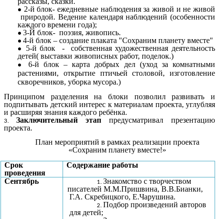
рассказы, сказки.
2-й блок- ежедневные наблюдения за живой и не живой
природой. Ведение календаря наблюдений (особенности
каждого времени года);
3-Й блок- поэзия, живопись.
4-й блок – создание плаката "Сохраним планету вместе"
5-й блок - собственная художественная деятельность
детей( выставки живописных работ, поделок.)
6-й блок – карта добрых дел (уход за комнатными
растениями, открытие птичьей столовой, изготовление
скворечников, уборка мусора.)
Принципом разделения на блоки позволил развивать и
подпитывать детский интерес к материалам проекта, углубляя
и расширяя знания каждого ребёнка.
Заключительный этап
предусматривал презентацию
проекта.
План мероприятий в рамках реализации проекта
«Сохраним планету вместе!»
Срок
Содержание работы
проведения
Сентябрь
Знакомство с творчеством
писателей М.М.Пришвина, В.В.Бианки,
Г.А. Скребицкого, Е.Чарушина.
Подбор произведений авторов
для детей;