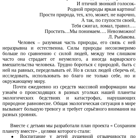
И птичий звонкий голосок-
Родной природы яркая картина!
Прости природа, тех, кто, может, не нарочно,
А так, по глупости своей,
Тебя сжигал, ломал, травил….
Простить…Мы понимаем…. Невозможно!
Л. Рыбакова.
Человек – разумная часть природы, его связь с ней
неразрывна и естественна. Силы природы несоизмеримо
больше по сравнению с силой людей, между тем слишком
часто она страдает от неумелого, а иногда варварского
вмешательства человека. Трудно бороться с природой, быть с
ней на равных, переделывать её. Но в силах людей сберечь её,
исследовать, использовать во благо не только себе, но и
окружающему миру.
Почти ежедневно из средств массовой информации мы
узнаём о происходящих в разных уголках нашей планеты
экологических бедствиях и катастрофах, нарушающих
природное равновесие. Общая экологическая ситуация в мире
вызывает большую тревогу и требует серьёзного внимания на
разных уровнях.
Вместе с детьми мы разработали план проекта « Сохраним
планету вместе» , целями которого стали:
Воспитание у детей душевной отзывчивости по