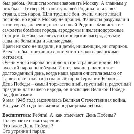
был рабом. Фашисты хотели завоевать Москву. А главным у
них был – Гитлер. На защиту нашей Родины встала вся
страна, весь народ. Шли трудные бои, очень много людей
погибло, но враг в Москву не прошел. Фашисты разрушали и
жгли города, деревни, школы нашей Родины. Фашистские
самолёты бомбили города, аэродромы и железнодорожные
станции, бомбы сыпались на пионерские лагеря, детские
сады, на больницы и жилые дома.
Враги никого не щадили, ни детей, ни женщин, ни стариков.
Всех кто был против них, они уничтожали варварскими
методами.
Очень много народа погибло в этой страшной войне. Но
русский народ непобедим. И вот, наконец, настал тот
долгожданный день, когда наша армия очистила землю от
фашистов и захватила главный город Германии Берлин.
День Победы – самый торжественный, грустный и радостный
праздник для нашего народа, он посвящен Великой Победе
над фашизмом.
9 мая 1945 года закончилась Великая Отечественная война.
Вот уже 74 года мы живём под мирным небом.
Воспитатель:
Ребята! А как отмечают День Победы?
Послушайте стихотворение.
Что такое День Победы?
Это утренний парад: