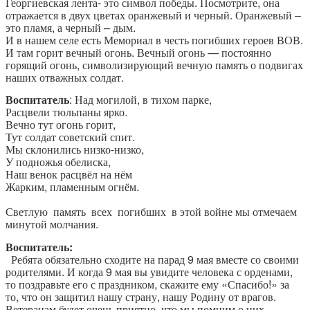
Георгиевская лента- это символ победы. Посмотрите, она
отражается в двух цветах оранжевый и черный. Оранжевый –
это пламя, а черный – дым.
И в нашем селе есть Мемориал в честь погибших героев ВОВ.
И там горит вечный огонь. Вечный огонь — постоянно
горящий огонь, символизирующий вечную память о подвигах
наших отважных солдат.
Воспитатель
: Над могилой, в тихом парке,
Расцвели тюльпаны ярко.
Вечно тут огонь горит,
Тут солдат советский спит.
Мы склонились низко-низко,
У подножья обелиска,
Наш венок расцвёл на нём
Жарким, пламенным огнём.
Светлую память всех погибших в этой войне мы отмечаем
минутой молчания.
Воспитатель:
Ребята обязательно сходите на парад 9 мая вместе со своими
родителями. И когда 9 мая вы увидите человека с орденами,
то поздравьте его с праздником, скажите ему «Спасибо!» за
то, что он защитил нашу страну, нашу Родину от врагов.
Ветеранам будет очень приятно, что мы помним о них.