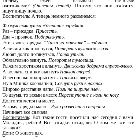
Почему ежей называют ночными
охотниками?
(Ответы детей)
. Потому что они охотятся,
ищут пищу ночью.
Воспитатель
: А теперь немного разомнемся:
Физкультминутка «Звериная зарядка»
.
Раз – присядка.
Присесть.
Два – прыжок.
Подпрыгнуть
.
Это заячья зарядка.
“Ушки на макушке” – зайчики.
А лисята как проснутся,
Потереть кулачком глаза.
Любят долго потянуться,
Потянуться.
Обязательно зевнуть,
Повороты туловища.
Рыжим хвостиком вильнуть.
Движения бедрами вправо-влево.
А волчата спинку выгнуть
Наклон вперед.
И легонечко подпрыгнуть.
Прыжок вверх.
Ну а Мишка косолапый,
Согнуть руки в локтях.
Широко расставив лапы,
Ноги на ширине плеч.
То двумя, то всеми вместе
Переступание с ноги на ногу.
Долго топчется на месте.
А кому зарядки мало –
Руки развести в стороны.
Начинает все сначала.
Воспитатель
: Вот такие гости посетили нас сегодня с вами.
Молодцы, ребята! Все загадки отгадали. О ком же все эти
загадки?
Дети
: О животных.