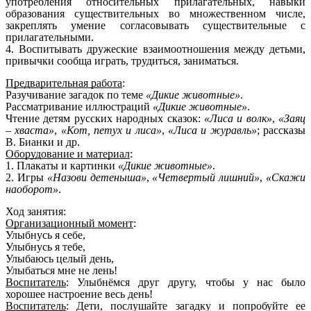
употребления относительных прилагательных, навыки
образования существительных во множественном числе,
закреплять умение согласовывать существительные с
прилагательными.
4. Воспитывать дружеские взаимоотношения между детьми,
привычки сообща играть, трудиться, заниматься.
Предварительная работа
:
Разучивание загадок по теме
«Дикие животные»
.
Рассматривание иллюстраций
«Дикие животные»
.
Чтение детям русских народных сказок:
«Лиса и волк»
,
«Заяц
– хваста»
,
«Кот, петух и лиса»
,
«Лиса и журавль»
; рассказы
В. Бианки и др.
Оборудование и материал
:
1. Плакаты и картинки
«Дикие животные»
.
2. Игры
«Назови детеныша»
,
«Четвертый лишний»
,
«Скажи
наоборот»
.
Ход занятия:
Организационный момент
:
Улыбнусь я себе,
Улыбнусь я тебе,
Улыбаюсь целый день,
Улыбаться мне не лень!
Воспитатель
: Улыбнёмся друг другу, чтобы у нас было
хорошее настроение весь день!
Воспитатель
: Дети, послушайте загадку и попробуйте ее