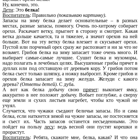
Ну, конечно, это.
Дети
: Это
белка!
Воспитатель
: Правильно
(показываю картинку)
.
Запасы на зиму белка делает основательные – в разных
местах, разные запасы, помногу. Очень по-хитрому собирает
орехи. Раскачает ветку, прыгнет в сторону и смотрит. Какая
ветка дольше качается, та и тяжелее, а значит орехов на ней
больше. Вот на эту ветку белка влезает и скусывает орехи.
Пустой или порченый орех сразу же распознает и ни за что не
возьмет. Грибов белка на зиму запасает тоже очень много. И
выбирает самые-самые лучшие. Сушит белка и мухоморы,
надо полагать в лечебных целях. Высушенные грибы прячет в
дуплах или под отставшую от деревьев кору. У грибов потом
белка съест только шляпку, а ножку выбросит. Кроме грибов и
орехов белка запасает на зиму желуди. Желуди с какого
дерева?
(Ответы детей)
. С дуба.
А вот как белка добычу свою
прячет
: выкопает ямку,
аккуратно в нее положит добычу. Вобьет поглубже, а сверху
еще земли и сухих листьев нагребет, чтобы кто чужой не
учуял.
Случается, что чужаки съедают беличьи запасы. Но и сама
белка, если наткнется зимой на чужие запасы, не постесняется
и съест их. Часть запасов останется несъеденными. Это
пойдет на пользу
лесу
: ведь весной они пустят корешки и
прорастут.
Воспитатель
: Ребята, скажите мне, белка, какая? И что она