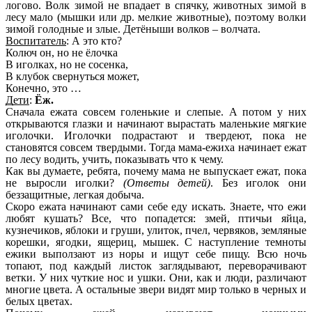
логово. Волк зимой не впадает в спячку, животных зимой в
лесу мало (мышки или др. мелкие животные), поэтому волки
зимой голодные и злые. Детёныши волков – волчата.
Воспитатель
: А это кто?
Колюч он, но не ёлочка
В иголках, но не сосенка,
В клубок свернуться может,
Конечно, это …
Дети
:
Ёж.
Сначала ежата совсем голенькие и слепые. А потом у них
открываются глазки и начинают вырастать маленькие мягкие
иголочки. Иголочки подрастают и твердеют, пока не
становятся совсем твердыми. Тогда мама-ежиха начинает ежат
по лесу водить, учить, показывать что к чему.
Как вы думаете, ребята, почему мама не выпускает ежат, пока
не выросли иголки?
(Ответы детей)
. Без иголок они
беззащитные, легкая добыча.
Скоро ежата начинают сами себе еду искать. Знаете, что ежи
любят кушать? Все, что попадется: змей, птичьи яйца,
кузнечиков, яблоки и груши, улиток, пчел, червяков, земляные
корешки, ягодки, ящериц, мышек. С наступление темноты
ежики выползают из норы и ищут себе пищу. Всю ночь
топают, под каждый листок заглядывают, переворачивают
ветки. У них чуткие нос и ушки. Они, как и люди, различают
многие цвета. А остальные звери видят мир только в черных и
белых цветах.