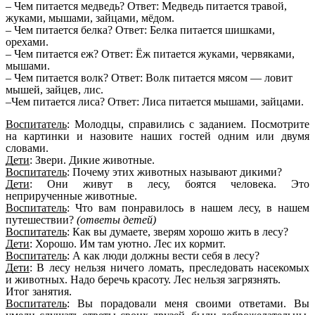
– Чем питается медведь? Ответ: Медведь питается травой,
жуками, мышами, зайцами, мёдом.
– Чем питается белка? Ответ: Белка питается шишками,
орехами.
– Чем питается еж? Ответ: Ёж питается жуками, червяками,
мышами.
– Чем питается волк? Ответ: Волк питается мясом — ловит
мышей, зайцев, лис.
–Чем питается лиса? Ответ: Лиса питается мышами, зайцами.
Воспитатель
: Молодцы, справились с заданием. Посмотрите
на картинки и назовите наших гостей одним или двумя
словами.
Дети
: Звери. Дикие животные.
Воспитатель
: Почему этих животных называют дикими?
Дети
: Они живут в лесу, боятся человека. Это
неприрученные животные.
Воспитатель
: Что вам понравилось в нашем лесу, в нашем
путешествии?
(ответы детей)
Воспитатель
: Как вы думаете, зверям хорошо жить в лесу?
Дети
: Хорошо. Им там уютно. Лес их кормит.
Воспитатель
: А как люди должны вести себя в лесу?
Дети
: В лесу нельзя ничего ломать, преследовать насекомых
и животных. Надо беречь красоту. Лес нельзя загрязнять.
Итог занятия.
Воспитатель
: Вы порадовали меня своими ответами. Вы