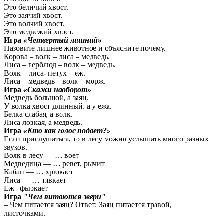
Это беличий хвост.
Это заячий хвост.
Это волчий хвост.
Это медвежий хвост.
Игра
«Четвертый лишний»
Назовите лишнее животное и объясните почему.
Корова – волк – лиса – медведь.
Лиса – верблюд – волк – медведь.
Волк – лиса- петух – еж.
Лиса – медведь – волк – морж.
Игра
«Скажи наоборот»
Медведь большой, а заяц.
У волка хвост длинный, а у ежа.
Белка слабая, а волк.
Лиса ловкая, а медведь.
Игра
«Кто как голос подает?»
Если прислушаться, то в лесу можно услышать много разных
звуков.
Волк в лесу — … воет
Медведица — … ревет, рычит
Кабан — … хрюкает
Лиса — … тявкает
Еж –фыркает
Игра
"Чем питаются звери
"
– Чем питается заяц? Ответ: Заяц питается травой,
листочками.