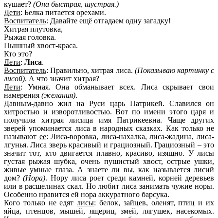
кушает?
(Она быстрая, шустрая.)
Дети
: Белка питается орехами.
Воспитатель
: Давайте ещё отгадаем одну загадку!
Хитрая плутовка,
Рыжая головка.
Пышный хвост-краса.
Кто это?
Дети
:
Лиса
.
Воспитатель
: Правильно, хитрая лиса.
(Показываю картинку с
лисой)
. А что значит хитрая?
Дети
: Умная. Она обманывает всех. Лиса скрывает свои
намерения
(желания)
.
Давным-давно жил на Руси царь Патрикей. Славился он
хитростью и изворотливостью. Вот по имени этого царя и
получила хитрая лисица имя Патрикеевна. Чаще других
зверей упоминается лиса в народных сказках. Как только не
называют
ее
: Лиса-воровка, лиса-нахалка, лиса-жадина, лиса-
лгунья. Лиса зверь красивый и грациозный. Грациозный – это
значит тот, кто двигается плавно, красиво, изящно. У лисы
густая рыжая шубка, очень пушистый хвост, острые ушки,
живые умные глаза. А знаете ли вы, как называется лисий
дом?
(Нора)
. Нору лиса роет среди камней, корней деревьев
или в расщелинах скал. Но любит лиса занимать чужие норы.
Особенно нравится ей нора аккуратного барсука.
Кого только не едят
лисы
: белок, зайцев, оленят, птиц и их
яйца, птенцов, мышей, ящериц, змей, лягушек, насекомых.