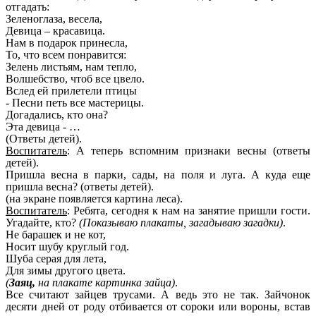
отгадать:
Зеленоглаза, весела,
Девица – красавица.
Нам в подарок принесла,
То, что всем понравится:
Зелень листьям, нам тепло,
Волшебство, чтоб все цвело.
Вслед ей прилетели птицы
- Песни петь все мастерицы.
Догадались, кто она?
Эта девица - …
(Ответы детей).
Воспитатель
: А теперь вспомним признаки весны (ответы
детей).
Пришла весна в парки, сады, на поля и луга. А куда еще
пришла весна? (ответы детей).
(на экране появляется картина леса).
Воспитатель
: Ребята, сегодня к нам на занятие пришли гости.
Угадайте, кто?
(Показываю плакаты, загадываю загадки)
.
Не барашек и не кот,
Носит шубу круглый год.
Шуба серая для лета,
Для зимы другого цвета.
(
Заяц,
на плакате картинка зайца)
.
Все считают зайцев трусами. А ведь это не так. Зайчонок
десяти дней от роду отбивается от сороки или вороны, встав