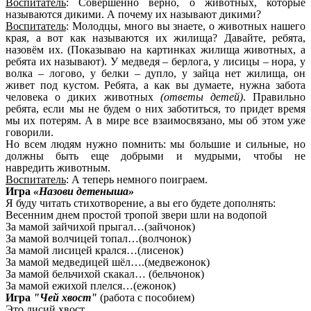
Воспитатель
: Совершенно верно, о животных, которые
называются дикими. А почему их называют дикими?
Воспитатель
: Молодцы, много вы знаете, о животных нашего
края, а вот как называются их жилища? Давайте, ребята,
назовём их. (Показываю на картинках жилища животных, а
ребята их называют). У медведя – берлога, у лисицы – нора, у
волка – логово, у белки – дупло, у зайца нет жилища, он
живет под кустом. Ребята, а как вы думаете, нужна забота
человека о диких животных
(ответы детей)
. Правильно
ребята, если мы не будем о них заботиться, то придет время
мы их потерям. А в мире все взаимосвязано, мы об этом уже
говорили.
Но всем людям нужно помнить: мы большие и сильные, но
должны быть еще добрыми и мудрыми, чтобы не
навредить животным.
Воспитатель
: А теперь немного поиграем.
Игра
«Назови детеныша»
Я буду читать стихотворение, а вы его будете дополнять:
Весенним днем простой тропой звери шли на водопой
За мамой зайчихой прыгал…(зайчонок)
За мамой волчицей топал…(волчонок)
За мамой лисицей крался…(лисенок)
За мамой медведицей шёл….(медвежонок)
За мамой бельчихой скакал… (бельчонок)
За мамой ежихой плелся…(ежонок)
Игра
"Чей хвост"
(работа с пособием)
Это лисий хвост.