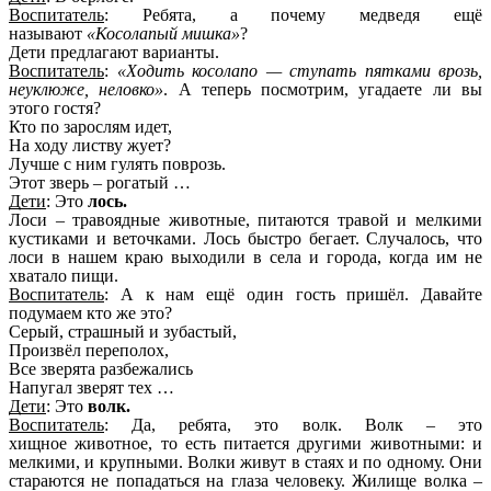
Воспитатель
: Ребята, а почему медведя ещё
называют
«Косолапый мишка»
?
Дети предлагают варианты.
Воспитатель
:
«Ходить косолапо — ступать пятками врозь,
неуклюже, неловко»
. А теперь посмотрим, угадаете ли вы
этого гостя?
Кто по зарослям идет,
На ходу листву жует?
Лучше с ним гулять поврозь.
Этот зверь – рогатый …
Дети
: Это
лось.
Лоси – травоядные животные, питаются травой и мелкими
кустиками и веточками. Лось быстро бегает. Случалось, что
лоси в нашем краю выходили в села и города, когда им не
хватало пищи.
Воспитатель
: А к нам ещё один гость пришёл. Давайте
подумаем кто же это?
Серый, страшный и зубастый,
Произвёл переполох,
Все зверята разбежались
Напугал зверят тех …
Дети
: Это
волк.
Воспитатель
: Да, ребята, это волк. Волк – это
хищное животное, то есть питается другими животными: и
мелкими, и крупными. Волки живут в стаях и по одному. Они
стараются не попадаться на глаза человеку. Жилище волка –