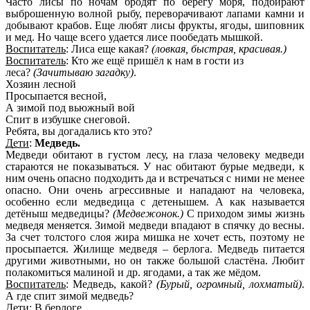
Часто лисы по ночам бродят по берегу моря, подбирают
выброшенную волной рыбу, переворачивают лапами камни и
добывают крабов. Еще любят лисы фрукты, ягоды, шиповник
и мед. Но чаще всего удается лисе пообедать мышкой.
Воспитатель
: Лиса еще какая?
(ловкая, быстрая, красивая.)
Воспитатель
: Кто же ещё пришёл к нам в гости из
леса?
(Зачитываю загадку)
.
Хозяин лесной
Просыпается весной,
А зимой под вьюжный вой
Спит в избушке снеговой.
Ребята, вы догадались кто это?
Дети
:
Медведь.
Медведи обитают в густом лесу, на глаза человеку медведи
стараются не показываться. У нас обитают бурые медведи, к
ним очень опасно подходить да и встречаться с ними не менее
опасно. Они очень агрессивные и нападают на человека,
особенно если медведица с детенышем. А как называется
детёныш медведицы?
(Медвежонок.)
С приходом зимы жизнь
медведя меняется. Зимой медведи впадают в спячку до весны.
За счет толстого слоя жира мишка не хочет есть, поэтому не
просыпается. Жилище медведя – берлога. Медведь питается
другими животными, но он также большой сластёна. Любит
полакомиться малиной и др. ягодами, а так же мёдом.
Воспитатель
: Медведь, какой?
(Бурый, огромный, лохматый)
.
А где спит зимой медведь?
Дети
: В берлоге.