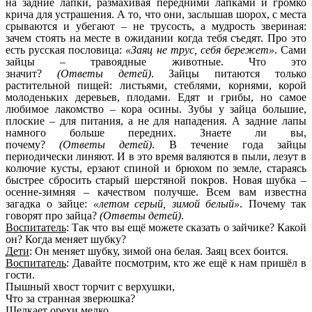
на задние лапки, размахивая передними лапками и громко
крича для устрашения. А то, что они, заслышав шорох, с места
срываются и убегают – не трусость, а мудрость звериная:
зачем стоять на месте в ожидании когда тебя съедят. Про это
есть русская пословица:
«Заяц не трус, себя бережет»
. Сами
зайцы – травоядные животные. Что это
значит?
(Ответы детей)
. Зайцы питаются только
растительной пищей: листьями, стеблями, корнями, корой
молоденьких деревьев, плодами. Едят и грибы, но самое
любимое лакомство – кора осины. Зубы у зайца большие,
плоские – для питания, а не для нападения. А задние лапы
намного больше передних. Знаете ли вы,
почему?
(Ответы детей)
. В течение года зайцы
периодически линяют. И в это время валяются в пыли, лезут в
колючие кусты, ерзают спиной и брюхом по земле, стараясь
быстрее сбросить старый шерстяной покров. Новая шубка –
осенне-зимняя – качеством получше. Всем вам известна
загадка о зайце:
«летом серый, зимой белый»
. Почему так
говорят про зайца?
(Ответы детей)
.
Воспитатель
: Так что вы ещё можете сказать о зайчике? Какой
он? Когда меняет шубку?
Дети
: Он меняет шубку, зимой она белая. Заяц всех боится.
Воспитатель
: Давайте посмотрим, кто же ещё к нам пришёл в
гости.
Пышный хвост торчит с верхушки,
Что за странная зверюшка?
Щелкает орехи мелко.