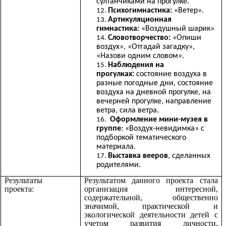
султанчиками на прогулке.
Психогимнастика:
«Ветер».
Артикуляционная
гимнастика:
«Воздушный шарик»
Словотворчество:
«Опиши
воздух», «Отгадай загадку»,
«Назови одним словом».
Наблюдения на
прогулках:
состояние воздуха в
разные погодные дни, состояние
воздуха на дневной прогулке, на
вечерней прогулке, направление
ветра, сила ветра.
Оформление мини-музея в
группе
: «Воздух-невидимка» с
подборкой тематического
материала.
Выставка вееров
, сделанных
родителями.
Результаты
Результатом данного проекта стала
проекта:
организация интересной,
содержательной, общественно
значимой, практической и
экологической деятельности детей с
учетом развития личности,