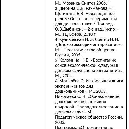
М.: Мозаика-Синтез,2006.
Дыбина О.В. Рахманова Н.П.
Щетинина В.В. Неизведанное
рядом: Опыты и эксперименты
для дошкольников / Под ред.
О.В.Дыбиной. – 2-е изд., испр. –
М.: ТЦ Сфера, 2010 г.
Куликовская И. Э, Совгир Н. Н.
«Детское экспериментирование» -
М. : Педагогическое общество
России, 2005.
Коломина Н. В. «Воспитание
основ экологической культуры в
детском саду: сценарии занятий».
М., 2004.
Мотылёва Э. И. «Большая книга
экспериментов для
дошкольников». М., 2003.
Николаева С. Н. «Ознакомление
дошкольников с неживой
природой. Природопользование в
детском саду» - М. :
Педагогическое общество России,
2003.
Программа «От рождения до