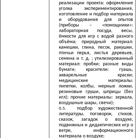
реализации проекта: оформление
уголка экспериментирования,
изготовление и подбор материала
и оборудования для опытов
(приборы – «помощники»:
лабораторная посуда, весы,
ёмкости для игр с водой разного
объёма; природный материал:
камешки, глина, песок, ракушки,
птичьи перья, листья деревьев,
семена и т. д. ; утилизированный
материал: пробки; разные виды
бумаги; красители: гуашь,
акварельные краски;
медицинские материалы:
пипетки, колбы, мерные ложки,
резиновые груши, шприцы (без
игл); прочие материалы: зеркала,
воздушные шары, свечи);
подбор художественной
литературы, поговорок, стихов,
сказок, загадок о воздухе,
подвижных и дидактических игр о
ветре, информационного
материала о воздухе;