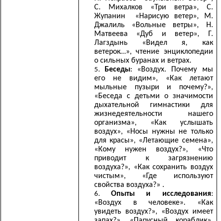
С. Михалков «Три ветра», С.
Жупанин «Нарисую ветер», М.
Джалиль «Вольные ветры», Н.
Матвеева «Дуб и ветер», Г.
Лагздынь «Видел я, как
ветерок…», чтение энциклопедии
о сильных буранах и ветрах.
Беседы
: «Воздух. Почему мы
его не видим», «Как летают
мыльные пузыри и почему?»,
«Беседа с детьми о значимости
дыхательной гимнастики для
жизнедеятельности нашего
организма», «Как услышать
воздух», «Носы нужны не только
для красы», «Летающие семена»,
«Кому нужен воздух?», «Что
приводит к загрязнению
воздуха?», «Как сохранить воздух
чистым», «Где используют
свойства воздуха?» .
Опыты и исследования
:
«Воздух в человеке». «Как
увидеть воздух?», «Воздух имеет
запах?», «Парусный кораблик»,