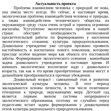
Актуальность проекта
Проблема взаимосвязи человека с природой не нова,
она имела место всегда. Но сейчас, в настоящее время,
экологическая проблема взаимодействия человека и природы,
а также взаимодействия человеческого общества на
окружающую среду стала очень острой и приняла огромные
масштабы. Усугубление экологических проблем в нашей
стране обостряет необходимость интенсивной
просветительской работы по формированию у населения
экологического сознания, культуры природопользования.
Дошкольное учреждение уже сегодня призвано проявить
настойчивость в воспитании нового поколения, которому
присуще особое видение мира как объекта его постоянной
заботы. Формирование экологического сознания - важнейшая
задача дошкольного учреждения в настоящее время. И
начинать экологическое воспитание надо с дошкольного
возраста, так как в это время приобретенные знания могут в
дальнейшем преобразоваться в прочные убеждения.
Дошкольный возраст - самоценный этап в развитии
экологической культуры человека. В этот период
закладываются основы личности, в том числе позитивное
отношение к природе, окружающему миру. Детский сад
является первым звеном системы непрерывного
экологического образования, поэтому не случайно перед
педагогами встает задача формирования у дошкольников
основ культуры рационального природопользования.