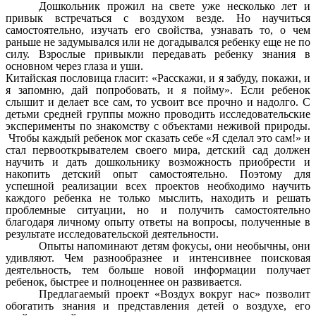
Дошкольник прожил на свете уже несколько лет и
привык встречаться с воздухом везде. Но научиться
самостоятельно, изучать его свойства, узнавать то, о чем
раньше не задумывался или не догадывался ребенку еще не по
силу. Взрослые привыкли передавать ребенку знания в
основном через глаза и уши.
Китайская пословица гласит: «Расскажи, и я забуду, покажи, и
я запомню, дай попробовать, и я пойму». Если ребенок
слышит и делает все сам, то усвоит все прочно и надолго. С
детьми средней группы можно проводить исследовательские
эксперименты по знакомству с объектами неживой природы.
Чтобы каждый ребенок мог сказать себе «Я сделал это сам!» и
стал первооткрывателем своего мира, детский сад должен
научить и дать дошкольнику возможность приобрести и
накопить детский опыт самостоятельно. Поэтому для
успешной реализации всех проектов необходимо научить
каждого ребенка не только мыслить, находить и решать
проблемные ситуации, но и получить самостоятельно
благодаря личному опыту ответы на вопросы, полученные в
результате исследовательской деятельности.
Опыты напоминают детям фокусы, они необычны, они
удивляют. Чем разнообразнее и интенсивнее поисковая
деятельность, тем больше новой информации получает
ребенок, быстрее и полноценнее он развивается.
Предлагаемый проект «Воздух вокруг нас» позволит
обогатить знания и представления детей о воздухе, его