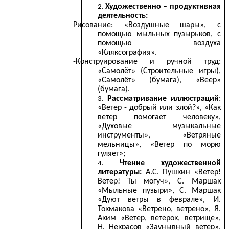
Художественно – продуктивная
деятельность:
Рисование: «Воздушные шары», с
помощью мыльных пузырьков, с
помощью воздуха
«Кляксография».
-Конструирование и ручной труд:
«Самолёт» (Строительные игры),
«Самолёт» (бумага), «Веер»
(бумага).
Рассматривание иллюстраций
:
«Ветер - добрый или злой?», «Как
ветер помогает человеку»,
«Духовые музыкальные
инструменты», «Ветряные
мельницы», «Ветер по морю
гуляет»;
Чтение художественной
литературы:
А.С. Пушкин «Ветер!
Ветер! Ты могуч», С. Маршак
«Мыльные пузыри», С. Маршак
«Дуют ветры в феврале», И.
Токмакова «Ветрено, ветрено», Я.
Аким «Ветер, ветерок, ветрище»,
Н. Некрасов «Заунывный ветер»,