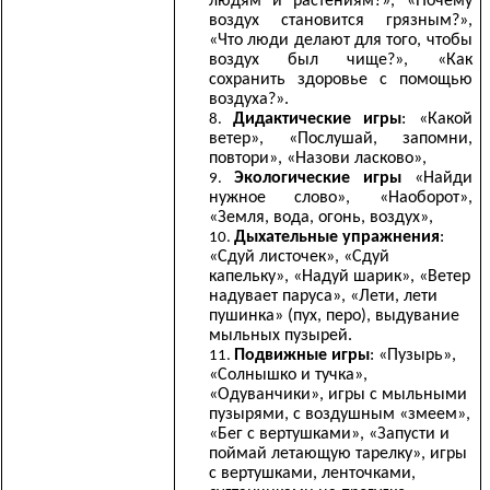
людям и растениям?», «Почему
воздух становится грязным?»,
«Что люди делают для того, чтобы
воздух был чище?», «Как
сохранить здоровье с помощью
воздуха?».
Дидактические игры
: «Какой
ветер», «Послушай, запомни,
повтори», «Назови ласково»,
Экологические игры
«Найди
нужное слово», «Наоборот»,
«Земля, вода, огонь, воздух»,
Дыхательные упражнения
:
«Сдуй листочек», «Сдуй
капельку», «Надуй шарик», «Ветер
надувает паруса», «Лети, лети
пушинка» (пух, перо), выдувание
мыльных пузырей.
Подвижные игры
: «Пузырь»,
«Солнышко и тучка»,
«Одуванчики», игры с мыльными
пузырями, с воздушным «змеем»,
«Бег с вертушками», «Запусти и
поймай летающую тарелку», игры
с вертушками, ленточками,