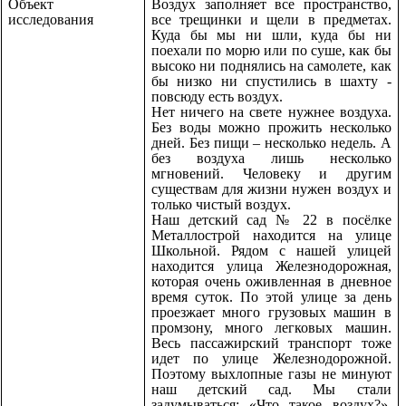
Объект
Воздух заполняет все пространство,
исследования
все трещинки и щели в предметах.
Куда бы мы ни шли, куда бы ни
поехали по морю или по суше, как бы
высоко ни поднялись на самолете, как
бы низко ни спустились в шахту -
повсюду есть воздух.
Нет ничего на свете нужнее воздуха.
Без воды можно прожить несколько
дней. Без пищи – несколько недель. А
без воздуха лишь несколько
мгновений. Человеку и другим
существам для жизни нужен воздух и
только чистый воздух.
Наш детский сад № 22 в посёлке
Металлострой находится на улице
Школьной. Рядом с нашей улицей
находится улица Железнодорожная,
которая очень оживленная в дневное
время суток. По этой улице за день
проезжает много грузовых машин в
промзону, много легковых машин.
Весь пассажирский транспорт тоже
идет по улице Железнодорожной.
Поэтому выхлопные газы не минуют
наш детский сад. Мы стали
задумываться: «Что такое воздух?»,