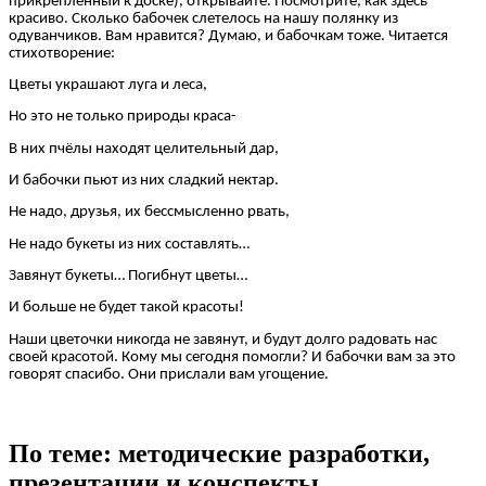
прикрепленный к доске), открывайте. Посмотрите, как здесь
красиво. Сколько бабочек слетелось на нашу полянку из
одуванчиков. Вам нравится? Думаю, и бабочкам тоже. Читается
стихотворение:
Цветы украшают луга и леса,
Но это не только природы краса-
В них пчёлы находят целительный дар,
И бабочки пьют из них сладкий нектар.
Не надо, друзья, их бессмысленно рвать,
Не надо букеты из них составлять…
Завянут букеты… Погибнут цветы…
И больше не будет такой красоты!
Наши цветочки никогда не завянут, и будут долго радовать нас
своей красотой. Кому мы сегодня помогли? И бабочки вам за это
говорят спасибо. Они прислали вам угощение.
По теме: методические разработки,
презентации и конспекты