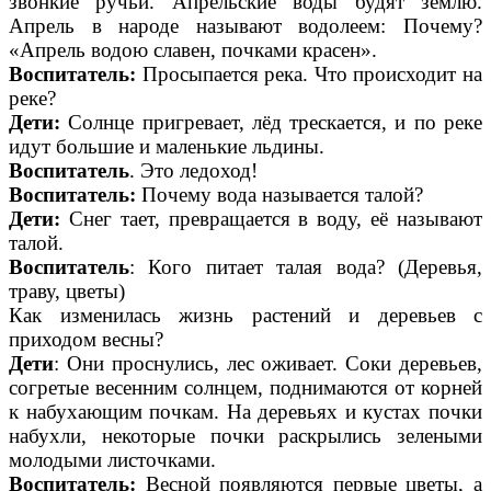
звонкие ручьи. Апрельские воды будят землю.
Апрель в народе называют водолеем: Почему?
«Апрель водою славен, почками красен».
Воспитатель:
Просыпается река. Что происходит на
реке?
Дети:
Солнце пригревает, лёд трескается, и по реке
идут большие и маленькие льдины.
Воспитатель
. Это ледоход!
Воспитатель:
Почему вода называется талой?
Дети:
Снег тает, превращается в воду, её называют
талой.
Воспитатель
: Кого питает талая вода? (Деревья,
траву, цветы)
Как изменилась жизнь растений и деревьев с
приходом весны?
Дети
: Они проснулись, лес оживает. Соки деревьев,
согретые весенним солнцем, поднимаются от корней
к набухающим почкам. На деревьях и кустах почки
набухли, некоторые почки раскрылись зелеными
молодыми листочками.
Воспитатель:
Весной появляются первые цветы, а