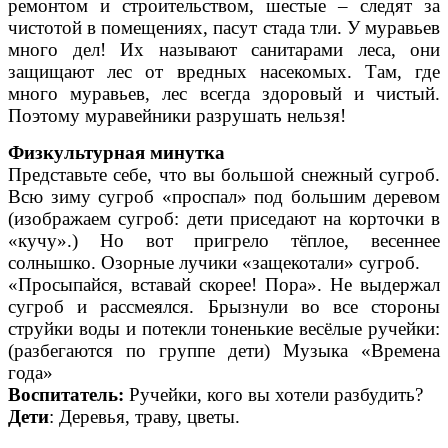
ремонтом и строительством, шестые – следят за
чистотой в помещениях, пасут стада тли. У муравьев
много дел! Их называют санитарами леса, они
защищают лес от вредных насекомых. Там, где
много муравьев, лес всегда здоровый и чистый.
Поэтому муравейники разрушать нельзя!
Физкультурная минутка
Представьте себе, что вы большой снежный сугроб.
Всю зиму сугроб «проспал» под большим деревом
(изображаем сугроб: дети приседают на корточки в
«кучу».) Но вот пригрело тёплое, весеннее
солнышко. Озорные лучики «защекотали» сугроб.
«Просыпайся, вставай скорее! Пора». Не выдержал
сугроб и рассмеялся. Брызнули во все стороны
струйки воды и потекли тоненькие весёлые ручейки:
(разбегаются по группе дети) Музыка «Времена
года»
Воспитатель:
Ручейки, кого вы хотели разбудить?
Дети
: Деревья, траву, цветы.