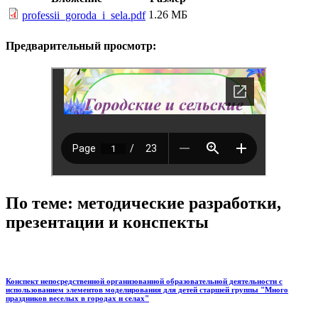
1.26 МБ
professii_goroda_i_sela.pdf
Предварительный просмотр:
По теме: методические разработки,
презентации и конспекты
Конспект непосредственной организованной образовательной деятельности с
использованием элементов моделирования для детей старшей группы "Много
праздников веселых в городах и селах"