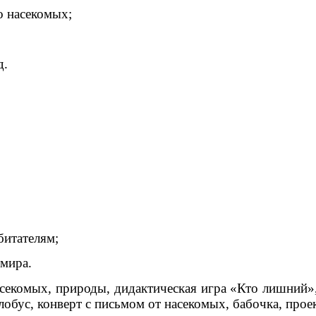
о насекомых;
д.
битателям;
 мира.
екомых, природы, дидактическая игра «Кто лишний», 
лобус, конверт с письмом от насекомых, бабочка, прое