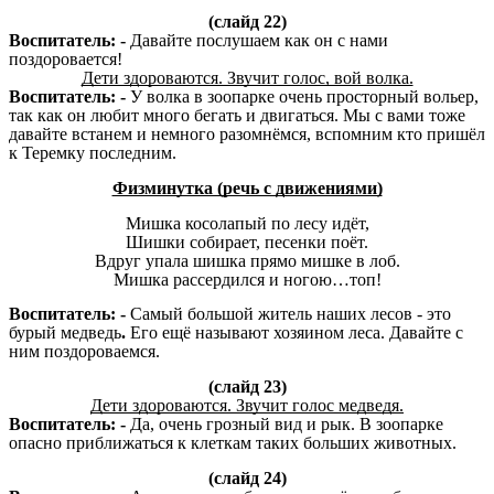
(слайд 22)
Воспитатель: -
Давайте послушаем как он с нами
поздоровается!
Дети здороваются. Звучит голос, вой волка.
Воспитатель: -
У волка в зоопарке очень просторный вольер,
так как он любит много бегать и двигаться. Мы с вами тоже
давайте встанем и немного разомнёмся, вспомним кто пришёл
к Теремку последним.
Физминутка (речь с движениями)
Мишка косолапый по лесу идёт,
Шишки собирает, песенки поёт.
Вдруг упала шишка прямо мишке в лоб.
Мишка рассердился и ногою…топ!
Воспитатель: -
Самый большой житель наших лесов - это
бурый медведь
.
Его ещё называют хозяином леса. Давайте с
ним поздороваемся.
(слайд 23)
Дети здороваются. Звучит голос медведя.
Воспитатель: -
Да, очень грозный вид и рык. В зоопарке
опасно приближаться к клеткам таких больших животных.
(слайд 24)