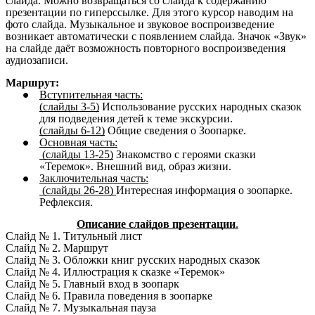
слайда. Можно возвращаться со слайда к содержанию
презентации по гиперссылке. Для этого курсор наводим на
фото слайда. Музыкальное и звуковое воспроизведение
возникает автоматически с появлением слайда. Значок «Звук»
на слайде даёт возможность повторного воспроизведения
аудиозаписи.
Маршрут:
Вступительная часть:
(слайды 3-5)
Использование русских народных сказок
для подведения детей к теме экскурсии.
(слайды 6-12)
Общие сведения о Зоопарке.
Основная часть:
(слайды 13-25)
Знакомство с героями сказки
«Теремок». Внешний вид, образ жизни.
Заключительная часть:
(слайды 26-28)
Интересная информация о зоопарке.
Рефлексия.
Описание слайдов презентации
.
Слайд № 1. Титульный лист
Слайд № 2. Маршрут
Слайд № 3. Обложки книг русских народных сказок
Слайд № 4. Иллюстрация к сказке «Теремок»
Слайд № 5. Главный вход в зоопарк
Слайд № 6. Правила поведения в зоопарке
Слайд № 7. Музыкальная пауза