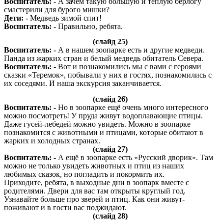
Воспитатель: -
А зачем такую большую и тёплую берлогу
смастерили для бурого мишки?
Дети: -
Медведь зимой спит!
Воспитатель: -
Правильно, ребята.
(слайд 25)
Воспитатель: -
А в нашем зоопарке есть и другие медведи.
Панда из жарких стран и белый медведь обитатель Севера.
Воспитатель: -
Вот и познакомились мы с вами с героями
сказки «Теремок», побывали у них в гостях, познакомились с
их соседями. И наша экскурсия заканчивается.
(слайд 26)
Воспитатель: -
Но в зоопарке ещё очень много интересного
можно посмотреть! У пруда живут водоплавающие птицы.
Даже гусей-лебедей можно увидеть. Можно в зоопарке
познакомится с животными и птицами, которые обитают в
жарких и холодных странах.
(слайд 27)
Воспитатель: -
А ещё в зоопарке есть «Русский дворик». Там
можно не только увидеть животных и птиц из наших
любимых сказок, но погладить и покормить их.
Приходите, ребята, в выходные дни в зоопарк вместе с
родителями. Двери для вас там открыты круглый год.
Узнавайте больше про зверей и птиц. Как они живут-
поживают и в гости вас поджидают.
(слайд 28)