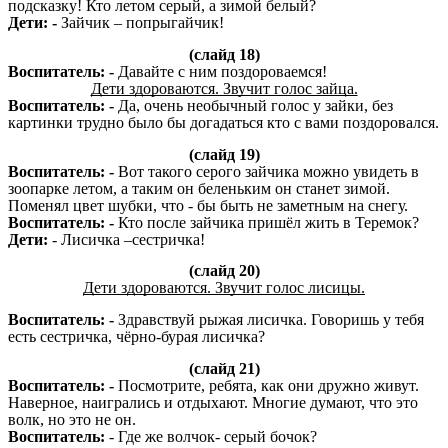
подсказку! Кто летом серый, а зимой белый?
Дети: -
Зайчик – попрыгайчик!
(слайд 18)
Воспитатель: -
Давайте с ним поздороваемся!
Дети здороваются. Звучит голос зайца.
Воспитатель: -
Да, очень необычный голос у зайки, без
картинки трудно было бы догадаться кто с вами поздоровался.
(слайд 19)
Воспитатель: -
Вот такого серого зайчика можно увидеть в
зоопарке летом, а таким он беленьким он станет зимой.
Поменял цвет шубки, что - бы быть не заметным на снегу.
Воспитатель: -
Кто после зайчика пришёл жить в Теремок?
Дети:
- Лисичка –сестричка!
(слайд 20)
Дети здороваются. Звучит голос лисицы.
Воспитатель: -
Здравствуй рыжая лисичка. Говоришь у тебя
есть сестричка, чёрно-бурая лисичка?
(слайд 21)
Воспитатель: -
Посмотрите, ребята, как они дружно живут.
Наверное, наигрались и отдыхают. Многие думают, что это
волк, но это не он.
Воспитатель:
- Где же волчок- серый бочок?