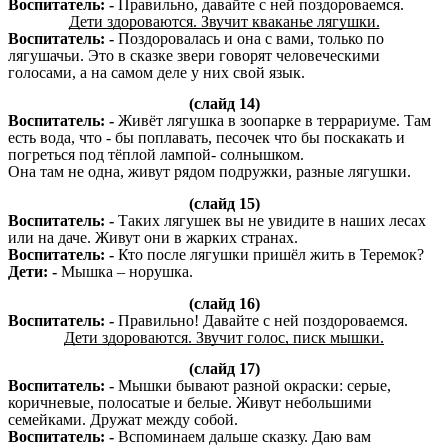
Воспитатель: -
Правильно, давайте с ней поздороваемся.
Дети здороваются. Звучит кваканье лягушки.
Воспитатель: -
Поздоровалась и она с вами, только по
лягушачьи. Это в сказке звери говорят человеческими
голосами, а на самом деле у них свой язык.
(слайд 14)
Воспитатель: -
Живёт лягушка в зоопарке в террариуме. Там
есть вода, что - бы поплавать, песочек что бы поскакать и
погреться под тёплой лампой- солнышком.
Она там не одна, живут рядом подружки, разные лягушки.
(слайд 15)
Воспитатель: -
Таких лягушек вы не увидите в наших лесах
или на даче. Живут они в жарких странах.
Воспитатель: -
Кто после лягушки пришёл жить в Теремок?
Дети: -
Мышка – норушка.
(слайд 16)
Воспитатель: -
Правильно! Давайте с ней поздороваемся.
Дети здороваются. Звучит голос, писк мышки.
(слайд 17)
Воспитатель: -
Мышки бывают разной окраски: серые,
коричневые, полосатые и белые. Живут небольшими
семейками. Дружат между собой.
Воспитатель: -
Вспоминаем дальше сказку. Даю вам