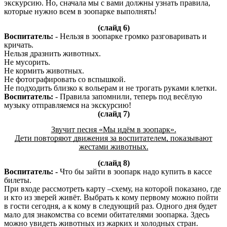
экскурсию. Но, сначала мы с вами должны узнать правила,
которые нужно всем в зоопарке выполнять!
(слайд 6)
Воспитатель:
- Нельзя в зоопарке громко разговаривать и
кричать.
Нельзя дразнить животных.
Не мусорить.
Не кормить животных.
Не фотографировать со вспышкой.
Не подходить близко к вольерам и не трогать руками клетки.
Воспитатель:
- Правила запомнили, теперь под весёлую
музыку отправляемся на экскурсию!
(слайд 7)
Звучит песня «Мы идём в зоопарк».
Дети повторяют движения за воспитателем, показывают
жестами животных.
(слайд 8)
Воспитатель: -
Что бы зайти в зоопарк надо купить в кассе
билеты.
При входе рассмотреть карту –схему, на которой показано, где
и кто из зверей живёт. Выбрать к кому первому можно пойти
в гости сегодня, а к кому в следующий раз. Одного дня будет
мало для знакомства со всеми обитателями зоопарка. Здесь
можно увидеть животных из жарких и холодных стран.