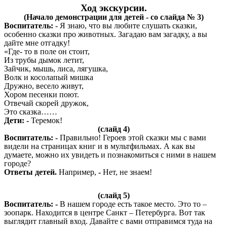
Ход экскурсии.
(Начало демонстрации для детей - со слайда № 3)
Воспитатель:
- Я знаю, что вы любите слушать сказки,
особенно сказки про животных. Загадаю вам загадку, а вы
дайте мне отгадку!
«Где- то в поле он стоит,
Из трубы дымок летит,
Зайчик, мышь, лиса, лягушка,
Волк и косолапый мишка
Дружно, весело живут,
Хором песенки поют.
Отвечай скорей дружок,
Это сказка……
Дети: -
Теремок!
(слайд 4)
Воспитатель: -
Правильно! Героев этой сказки мы с вами
видели на страницах книг и в мультфильмах. А как вы
думаете, можно их увидеть и познакомиться с ними в нашем
городе?
Ответы детей.
Например,
-
Нет, не знаем!
(слайд 5)
Воспитатель: -
В нашем городе есть такое место. Это то –
зоопарк. Находится в центре Санкт – Петербурга. Вот так
выглядит главный вход. Давайте с вами отправимся туда на