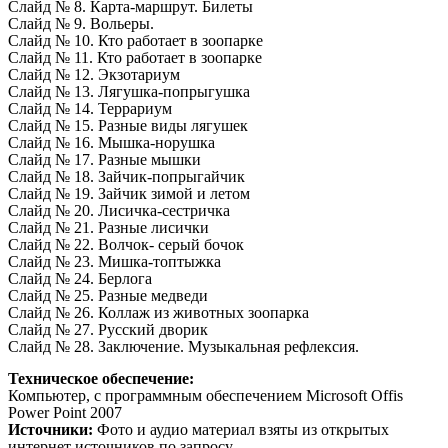
Слайд № 8. Карта-маршрут. Билеты
Слайд № 9. Вольеры.
Слайд № 10. Кто работает в зоопарке
Слайд № 11. Кто работает в зоопарке
Слайд № 12. Экзотариум
Слайд № 13. Лягушка-попрыгушка
Слайд № 14. Террариум
Слайд № 15. Разные виды лягушек
Слайд № 16. Мышка-норушка
Слайд № 17. Разные мышки
Слайд № 18. Зайчик-попрыгайчик
Слайд № 19. Зайчик зимой и летом
Слайд № 20. Лисичка-сестричка
Слайд № 21. Разные лисички
Слайд № 22. Волчок- серый бочок
Слайд № 23. Мишка-топтыжка
Слайд № 24. Берлога
Слайд № 25. Разные медведи
Слайд № 26. Коллаж из животных зоопарка
Слайд № 27. Русский дворик
Слайд № 28. Заключение. Музыкальная рефлексия.
Техническое обеспечение:
Компьютер, с программным обеспечением Microsoft Offis
Power Point 2007
Источники:
Фото и аудио материал взяты из открытых
интернет источников по запросу