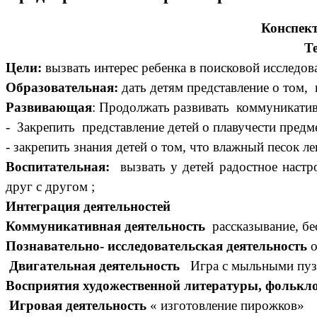
Конспект
Т
Цели:
вызвать интерес ребенка в поисковой исследов
Образовательная:
дать детям представление о том, 
Развивающая
: Продолжать развивать коммуникатив
- Закрепить представление детей о плавучести предме
- закрепить знания детей о том, что влажный песок леп
Воспитательная:
вызвать у детей радостное настро
друг с другом ;
Интеграция деятельностей
Коммуникативная деятельность
рассказывание, бе
Познавательно- исследовательская деятельность
о
Двигательная деятельность
Игра с мыльными пу
Восприятия художественной литературы, фолькл
Игровая деятельность
«
изготовление пирожков»