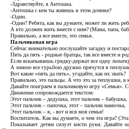
-Здравствуйте, я Антошка.
-Антошка с кем ты живешь в этом домике?
-Один.
-Один? Ребята, как вы думаете, может ли жить реб
А кто должен жить вместе с ним? (Мама, папа, баб
Правильно, а все вместе, это семья.
Пальчиковая игра
Сейчас внимательно послушайте загадку и постарай
Пять да пять - родные братцы, так все вместе и ро
Если вскапываешь грядку-держат все одну лопатку
А зимою все гурьбою дружно прячутся в теплушк
Вот какие «пять да пять», угадайте, как их звать?
Правильно, это пальцы. А что это за теплушк
Давайте поиграем в пальчиковую игру «Семья». Со
Движение сопровождается текстом:
Этот пальчик – дедушка, этот пальчик – бабушка,
Этот пальчик – папочка, этот – пальчик мамочка,
Этот пальчик – я, - вот и вся моя семья!
Воспитатель. Как вы думаете, о чем эта игра? (Эта
Показывает детям силуэт кисти руки. Давайте 