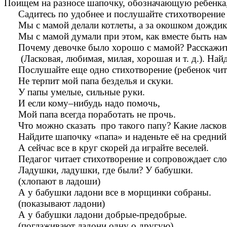
Поищем на разносе шапочку, обозначающую ребенка, 
Садитесь по удобнее и послушайте стихотворение 
Мы с мамой делали котлеты, а за окошком дождик
Мы с мамой думали при этом, как вместе быть на
Почему девочке было хорошо с мамой? Расскажите
(Ласковая, любимая, милая, хорошая и т. д.). На
Послушайте еще одно стихотворение (ребенок чит
Не терпит мой папа безделья и скуки.
У папы умелые, сильные руки.
И если кому–нибудь надо помочь,
Мой папа всегда поработать не прочь.
Что можно сказать про такого папу? Какие ласковы
Найдите шапочку «папа» и наденьте её на средний
А сейчас все в круг скорей да играйте веселей.
Педагог читает стихотворение и сопровождает сл
Ладушки, ладушки, где были? У бабушки.
(хлопают в ладоши)
А у бабушки ладони все в морщинки собраны.
(показывают ладони)
А у бабушки ладони добрые-предобрые.
(поглаживают ладони одну о другую)