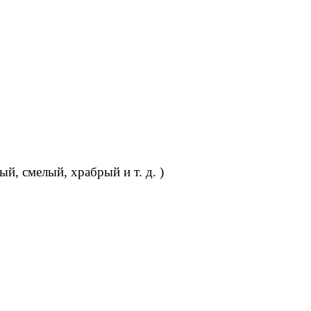
.
й, смелый, храбрый и т. д. )