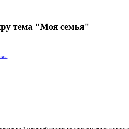
ру тема "Моя семья"
овна
анятия во 2 младшей группе по ознакомлению с окру