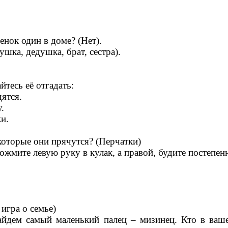
енок один в доме? (Нет).
ушка, дедушка, брат, сестра).
тесь её отгадать:
дятся.
.
и.
и, в которые они прячутся? (Перчатки)
жмите левую руку в кулак, а правой, будите постепенн
 игра о семье)
найдем самый маленький палец – мизинец. Кто в ваш