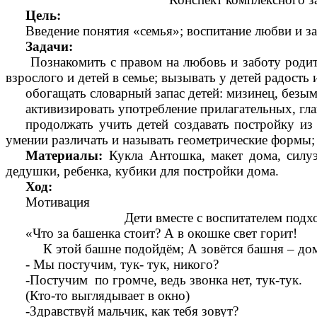
Цель:
Введение понятия «семья»; воспитание любви и з
Задачи:
Познакомить с правом на любовь и заботу родите
взрослого и детей в семье; вызывать у детей радость и
обогащать словарный запас детей: мизинец, безы
активизировать употребление прилагательных, гла
продолжать учить детей создавать постройку из
умении различать и называть геометрические формы;
Материалы:
Кукла Антошка, макет дома, силу
дедушки, ребенка, кубики для постройки дома.
Ход:
Мотивация
Дети вместе с воспитателем подходят
«Что за башенка стоит? А в окошке свет горит!
К этой башне подойдём; А зовётся башня – до
- Мы постучим, тук- тук, никого?
-Постучим по громче, ведь звонка нет, тук-тук.
(Кто-то выглядывает в окно)
-Здравствуй мальчик, как тебя зовут?