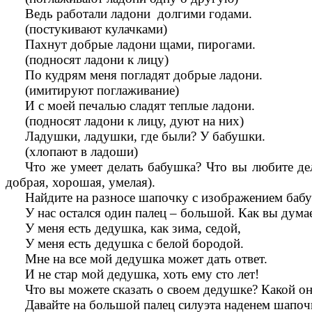
Ведь работали ладони долгими годами.
(постукивают кулачками)
Пахнут добрые ладони щами, пирогами.
(подносят ладони к лицу)
По кудрям меня погладят добрые ладони.
(имитируют поглаживание)
И с моей печалью сладят теплые ладони.
(подносят ладони к лицу, дуют на них)
Ладушки, ладушки, где были? У бабушки.
(хлопают в ладоши)
Что же умеет делать бабушка? Что вы любите де
добрая, хорошая, умелая).
Найдите на разносе шапочку с изображением бабуш
У нас остался один палец – большой. Как вы дума
У меня есть дедушка, как зима, седой,
У меня есть дедушка с белой бородой.
Мне на все мой дедушка может дать ответ.
И не стар мой дедушка, хоть ему сто лет!
Что вы можете сказать о своем дедушке? Какой о
Давайте на большой палец силуэта наденем шапо