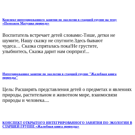
Конспект интегрированного занятия по экологии в старшей группе на тему
«Поможем Матушке природе»
Воспитатель встречает детей словами:-Тише, детки не
шумите, Нашу сказку не спугните.Здесь бывают
чудеса… Сказка спряталась пока!Не грустите,
улыбнитесь, Сказка дарит нам сюрприз!...
Интегрированное занятие по экологии в старшей группе "Жалобная книга
природы"
Цель: Расширять представления детей о предметах и явлениях
природы, растительном и животном мире, взаимосвязи
природы и человека....
КОНСПЕКТ ОТКРЫТОГО ИНТЕГРИРОВАННОГО ЗАНЯТИЯ ПО ЭКОЛОГИИ В
СТАРШЕЙ ГРУППЕ «Жалобная книга природы»