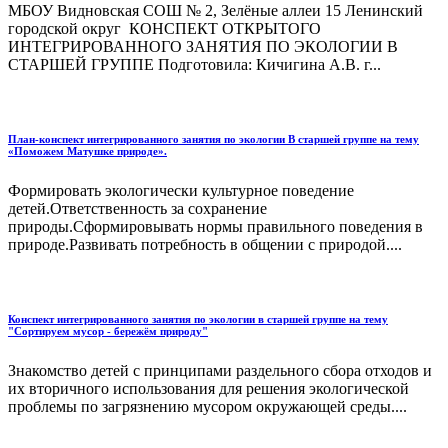
МБОУ Видновская СОШ № 2, Зелёные аллеи 15 Ленинский
городской округ КОНСПЕКТ ОТКРЫТОГО
ИНТЕГРИРОВАННОГО ЗАНЯТИЯ ПО ЭКОЛОГИИ В
СТАРШЕЙ ГРУППЕ Подготовила: Кичигина А.В. г...
План-конспект интегрированного занятия по экологии В старшей группе на тему
«Поможем Матушке природе».
Формировать экологически культурное поведение
детей.Ответственность за сохранение
природы.Сформировывать нормы правильного поведения в
природе.Развивать потребность в общении с природой....
Конспект интегрированного занятия по экологии в старшей группе на тему
"Сортируем мусор - бережём природу"
Знакомство детей с принципами раздельного сбора отходов и
их вторичного использования для решения экологической
проблемы по загрязнению мусором окружающей среды....