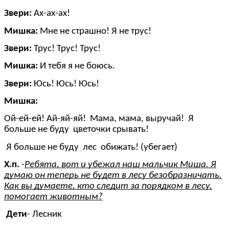
Звери:
Ах-ах-ах!
Мишка:
Мне не страшно! Я не трус!
Звери:
Трус! Трус! Трус!
Мишка:
И тебя я не боюсь.
Звери:
Юсь! Юсь! Юсь!
Мишка:
Ой-ей-ей! Ай-яй-яй! Мама, мама, выручай! Я
больше не буду цветочки срывать!
Я больше не буду лес обижать! (убегает)
Х.п.
-
Ребята, вот и убежал наш мальчик Миша. Я
думаю он теперь не будет в лесу безобразничать.
Как вы думаете, кто следит за порядком в лесу,
помогает животным?
Дети
- Лесник