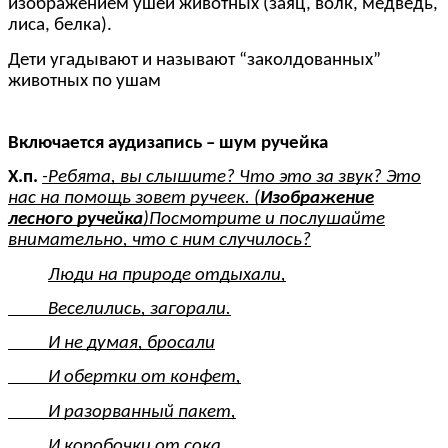
изображением ушей животных (заяц, волк, медведь,
лиса, белка).
Дети угадывают и называют “заколдованных”
животных по ушам
Включается аудизапись – шум ручейка
Х.п.
-Ребята, вы слышите? Что это за звук? Это
нас на помощь зовет ручеек. (
Изображение
лесного ручейка
)Посмотрите и послушайте
внимательно, что с ним случилось?
Люди на природе отдыхали,
Веселились, загорали.
И не думая, бросали
И обертки от конфет,
И разорванный пакет,
И коробочки от сока,