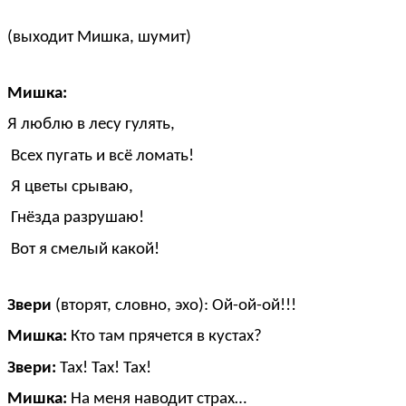
(выходит Мишка, шумит)
Мишка:
Я люблю в лесу гулять,
Всех пугать и всё ломать!
Я цветы срываю,
Гнёзда разрушаю!
Вот я смелый какой!
Звери
(вторят, словно, эхо): Ой-ой-ой!!!
Мишка:
Кто там прячется в кустах?
Звери:
Тах! Тах! Тах!
Мишка:
На меня наводит страх…