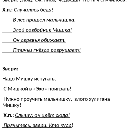
Звери
: (заяц, ёж, лиса, медведь) Что там случилось?
Х.п.:
Случилась беда!
В лес пришёл мальчишка,
Злой разбойник Мишка!
Он деревья обижает,
Птичьи гнёзда разрушает!
Звери:
Надо Мишку испугать,
С Мишкой в «Эхо» поиграть!
Нужно проучить мальчишку, злого хулигана
Мишку!
Х.п.:
Слышу: он идёт сюда!
Прячьтесь, звери. Кто куда
!