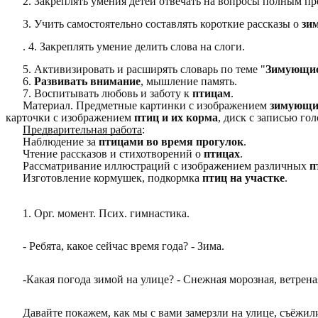
2. Закреплять умения детей отвечать на вопросы полным п
3. Учить самостоятельно составлять короткие рассказы о
зи
. 4. Закреплять умение делить слова на слоги.
5. Активизировать и расширять словарь по теме "
Зимующи
6.
Развивать внимание
, мышление память.
7. Воспитывать любовь и заботу к
птицам
.
Материал. Предметные картинки с изображением
зимующи
карточки с изображением
птиц и их корма
, диск с записью го
Предварительная работа
:
Наблюдение за
птицами во время прогулок
.
Чтение рассказов и стихотворений о
птицах
.
Рассматривание иллюстраций с изображением различных
п
Изготовление кормушек, подкормка
птиц на участке
.
1. Орг. момент. Псих. гимнастика.
- Ребята, какое сейчас время года? - Зима.
-Какая погода зимой на улице? - Снежная морозная, ветрена
Давайте покажем, как мы с вами замерзли на улице, съёжил