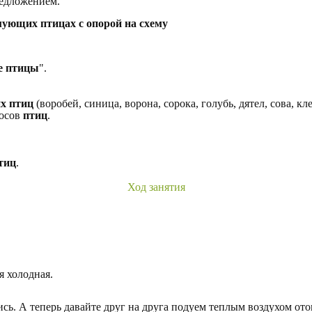
редложением.
мующих птицах с опорой на схему
е птицы
".
х птиц
(воробей, синица, ворона, сорока, голубь, дятел, сова, кл
лосов
птиц
.
тиц
.
Ход занятия
я холодная.
ись. А теперь давайте друг на друга подуем теплым воздухом ото