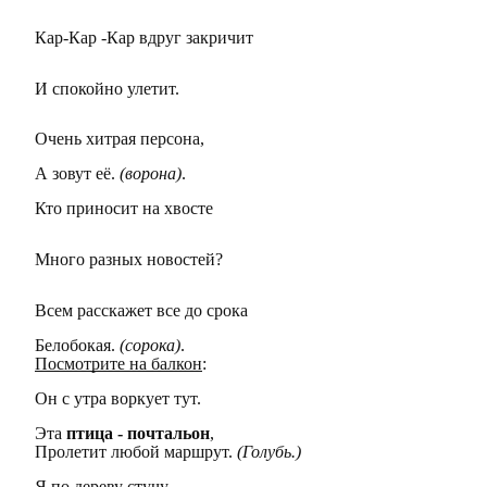
Кар-Кар -Кар вдруг закричит
И спокойно улетит.
Очень хитрая персона,
А зовут её.
(ворона)
.
Кто приносит на хвосте
Много разных новостей?
Всем расскажет все до срока
Белобокая.
(сорока)
.
Посмотрите на балкон
:
Он с утра воркует тут.
Эта
птица - почтальон
,
Пролетит любой маршрут.
(Голубь.)
Я по дереву стучу,