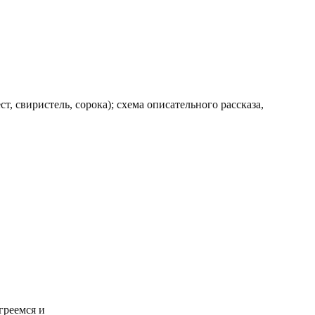
ест, свиристель, сорока); схема описательного рассказа,
греемся и