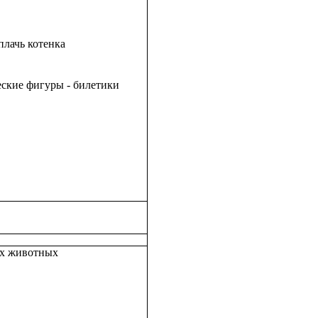
плачь котенка
еские фигуры - билетики
их животных