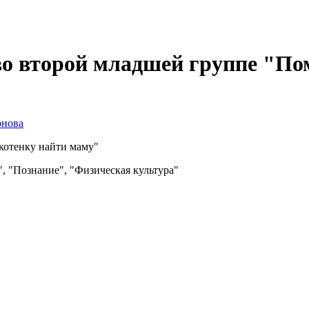
во второй младшей группе "П
онова
котенку найти маму"
, "Познание", "Физическая культура"