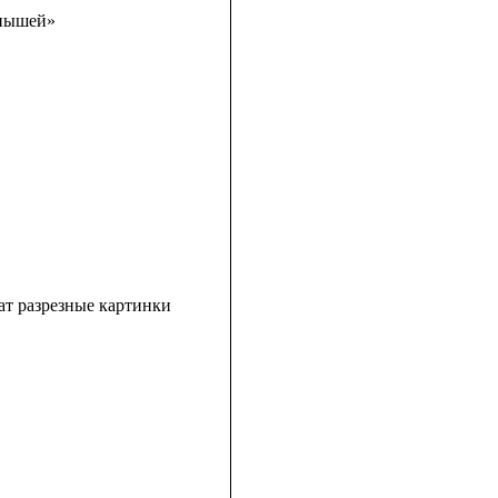
енышей»
ат разрезные картинки