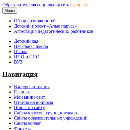
Образовательная социальная сеть
ns
portal.ru
Меню
Обзор возможностей
Детский проект «Алые паруса»
Аттестация педагогических работников
Детский сад
Начальная школа
Школа
НПО и СПО
ВУЗ
Навигация
Вход/регистрация
Главная
Мой мини-сайт
Ответы на вопросы
Поиск по сайту
Сайты классов, групп, кружков...
Сайты образовательных учреждений
Сайты коллег
Форумы