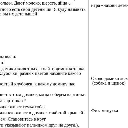
ользы. Дают молоко, шерсть, яйца…
игра «назови дет
тного есть свои детеныши. Я буду называть
а вы их детенышей
назвали.
ли!
 домики животных, а найти домик котенка
клубочки, разных цветов назовите какого
Около домика леж
(собака и щенок)
желтый клубочек, к какому домику нас
ивет в этом домике, когда соберем картинки
а картинках?
мике живет семья собак.
Физ. минутка
али кто живет в домике с жёлтой крышей.
ем. Становитесь в круг
ети указывают пальчиком друг на друга.),