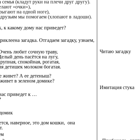
 семья (кладут руки на плечи друг другу).
елают «очки»),
рыгают на одной ноге),
 друзьям мы помогаем (хлопают в ладоши).
, к какому дому нас приведет?
иклеена загадка. Отгадаем загадку, узнаем,
Читаю загадку
Очень любит сочную траву,
Целый день пасётся на лугу,
рупная, спокойная, рогатая,
я детишек молоком богатая.
е живет? А ее детеныш?
я живет в зеленом домике?
Имитация стука
нас приведет к …
?
 домик
ется, наверное, это дом кошки, она
т.
ем