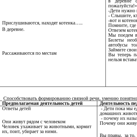
в деревне 
пожалуйста!»
-Дети нужно 
- Слышите, к
-вот и котено
Прислушиваются, находят котенка…..
Помните, где
В деревне.
Отвезем коте
Мы поедем в
Билеты необ
автобусы то
Займите свои
Рассаживаются по местам
Вы теперь п
нельзя встават
Способствовать формированию связной речи, умению понятно 
Предполагаемая деятельность детей
Деятельность пе
Ответы детей
- Дети пока мы е
домашних животн
- почему их наз
Они живут рядом с человеком
Почему они живут
Человек ухаживает за животными, кормит
их, поит, убирает за ними.
Вы правы, за то,