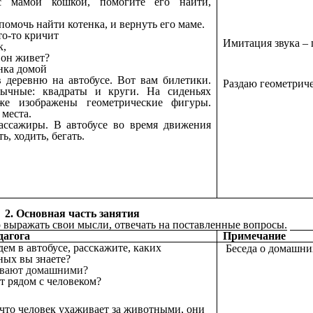
с мамой кошкой, помогите его найти,
помочь найти котенка, и вернуть его маме.
то-то кричит
Имитация звука – 
к,
 он живет?
нка домой
 деревню на автобусе. Вот вам билетики.
Раздаю геометрич
ычные: квадраты и круги. На сиденьях
же изображены геометрические фигуры.
 места.
ассажиры. В автобусе во время движения
ь, ходить, бегать.
2. Основная часть занятия
выражать свои мысли, отвечать на поставленные вопросы.
дагога
Примечание
дем в автобусе, расскажите, каких
Беседа о домашн
ых вы знаете?
ывают домашними?
 рядом с человеком?
 что человек ухаживает за животными, они