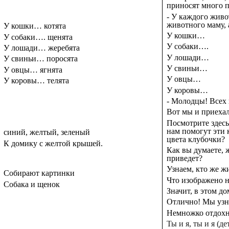
приносят много п
- У каждого живо
животного маму, 
У кошки… котята
У кошки…
У собаки…. щенята
У собаки….
У лошади… жеребята
У лошади…
У свиньи… поросята
У свиньи…
У овцы… ягнята
У овцы…
У коровы… телята
У коровы…
- Молодцы! Всех 
Вот мы и приеха
Посмотрите здесь
нам помогут эти 
синий, желтый, зеленый
цвета клубочки?
К домику с желтой крышей.
Как вы думаете, 
приведет?
Узнаем, кто же ж
Собирают картинки
Что изображено н
Собака и щенок
Значит, в этом до
Отлично! Мы узн
Немножко отдохн
Ты и я, ты и я (д