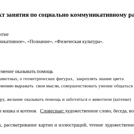
кт занятия по социально коммуникативному р
итие
икативное», «Познание», «Физическая культура».
 умение оказывать помощь
ивотных, о геометрических фигурах, закреплять знание цвета
 умению выражать свои мысли,
совершенствовать умение общаться 
у, желание оказывать помощь и заботиться о животном (катенке)
и кошка и котенок
Словесные:
художественное слово, беседа, в
к, рассматривание картин и иллюстраций, чтение художестве