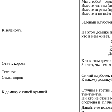
Мы с тобой - одна
Вместе читаем (д
Вместе играем (п
Вместе и во всём
Зеленый клубочек
К зеленому.
На этом домике пр
кто в нем живет.
К
Дл
Кто в этом домик
Ответ: корова.
Значит, чья семь
Теленок
Синий клубочек 
Семья коров
К какому домику
Стучим в третий
К домику с синей крышей
тук-тук-тук.
Ни кто не отзыва
огорчена и плаче
Давайте ее позов