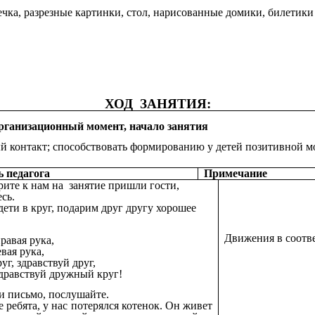
ка, разрезные картинки, стол, нарисованные домики, билетики в 
ХОД ЗАНЯТИЯ:
рганизационный момент, начало занятия
ый контакт; способствовать формированию у детей позитивной м
ь педагога
Примечание
рите к нам на занятие пришли гости,
сь.
дети в круг, подарим друг другу хорошее
Движения в соотве
равая рука,
вая рука,
уг, здравствуй друг,
здравствуй дружный круг!
 письмо, послушайте.
 ребята, у нас потерялся котенок. Он живет