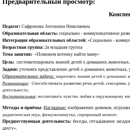
Предварительный просмотр:
Конспе
Педагог:
Сафронова Антонина Николаевна
Образовательная область:
социально - коммуникативное разв
Интеграция образовательных областей:
«Социально - коммун
Возрастная группа:
2я младшая группа
Тема занятия:
«Поможем котенку найти маму»
Цель:
систематизировать знаний детей о домашних животных.
Задачи:
уточнять представление детей о домашних животных,
Образовательные задачи:
закреплять знания детей о домашних ж
Развивающие
:
Способствовать развитию речи детей, сенсорики,
деятельность;
Воспитательные
:
воспитывать чувство любви к окружающему мир
Методы и приёмы
:
Наглядные:
изображение домиков, игрушк
дидактическая игра, физкультминутка, сюрпризный момент.
Предшествующая деятельность:
беседы, отгадывание загадо
другу».