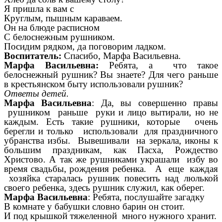
Я пришла к вам с
Круглым, пышным караваем.
Он на блюде расписном
С белоснежным рушником.
Посидим рядком, да поговорим ладком.
Воспитатель:
Спасибо, Марфа Васильевна.
Марфа Васильевна:
Ребята, а что такое
белоснежный рушник? Вы знаете? Для чего раньше
в крестьянском быту использовали рушник?
Ответы детей.
Марфа Васильевна
: Да, вы совершенно правы
рушником раньше руки и лицо вытирали, но не
каждым. Есть такие рушники, которые очень
берегли и только использовали для праздничного
убранства избы. Вывешивали на зеркала, иконы к
большим праздникам, как Пасха, Рождество
Христово. А так же рушниками украшали избу во
время свадьбы, рождения ребенка. А еще каждая
хозяйка старалась рушник повесить над люлькой
своего ребенка, здесь рушник служил, как оберег.
Марфа Васильевна
: Ребята, послушайте загадку
В комнате у бабушки словно барин он стоит.
И под крышкой тяжеленной много нужного хранит.