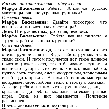
Рассматривание рушников, обсуждение
.
Марфа Васильевна:
Ребята, А как же русские
мастерицы раньше украшали рушники?
Ответы детей.
Марфа Васильевна:
Давайте посмотрим, что
вышивали на полотенцах мастерицы?
Дети:
Птиц, животных, растения, человека.
Марфа Васильевна:
Ребята, как вы считаете, а
трудная работа вышивать рушники?
Ответы детей.
Марфа Васильевна:
Да, я тоже так считаю, что это
очень трудное занятие. Ведь работа ручная: ткань
ткали сами. И потом получается вот такое длинное
полотно (показывает), его отбеливают, сушат и
вышивают узоры. Это очень кропотливая работа,
нужно быть ловким, очень аккуратным, терпеливым
и соблюдать правила. В каждый рушник мастерица
вкладывает свою любовь, тепло и заботу о близких.
А еще, ребята я знаю, что с рушником девицы –
красавицы, да ребята молодые затевали разные
игры. Одна из них называется «Полотенце
расписное».
Предлагаю вам сейчас в нее поиграть.