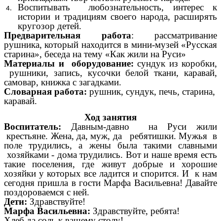
Воспитывать любознательность, интерес к
истории и традициям своего народа, расширять
кругозор детей.
Предварительная работа
: рассматривание
рушника, который находится в мини-музей «Русская
старина», беседа на тему «Как жили на Руси»
Материалы и оборудование:
сундук из коробки,
рушники, запись, кусочки белой ткани, каравай,
самовар, книжка с загадками.
Словарная работа:
рушник, сундук, печь, старина,
каравай.
Ход занятия
Воспитатель:
Давным-давно на Руси жили
крестьяне. Жена, да, муж, да ребятишки. Мужья в
поле трудились, а жены была такими славными
хозяйками - дома трудились. Вот и наше время есть
такие поселения, где живут добрые и хорошие
хозяйки у которых все ладится и спорится. И к нам
сегодня пришла в гости Марфа Васильевна! Давайте
поздороваемся с ней.
Дети:
Здравствуйте!
Марфа Васильевна:
Здравствуйте, ребята!
Хлеб да соль к вашему столу!