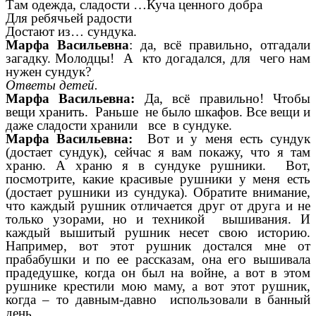
Там одежда, сладости …Куча ценного добра
Для ребячьей радости
Достают из… сундука.
Марфа Васильевна
: да, всё правильно, отгадали
загадку. Молодцы! А кто догадался, для чего нам
нужен сундук?
Ответы детей.
Марфа Васильевна:
Да, всё правильно! Чтобы
вещи хранить. Раньше не было шкафов. Все вещи и
даже сладости хранили все в сундуке.
Марфа Васильевна:
Вот и у меня есть сундук
(достает сундук), сейчас я вам покажу, что я там
храню. А храню я в сундуке рушники. Вот,
посмотрите, какие красивые рушники у меня есть
(достает рушники из сундука). Обратите внимание,
что каждый рушник отличается друг от друга и не
только узорами, но и техникой вышивания. И
каждый вышитый рушник несет свою историю.
Например, вот этот рушник достался мне от
прабабушки и по ее рассказам, она его вышивала
прадедушке, когда он был на войне, а вот в этом
рушнике крестили мою маму, а вот этот рушник,
когда – то давным-давно использовали в банный
день.