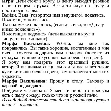
Игра:
Дети стоят в кругу. В центр выходит ребенок
с полотенцем в руках. Все дети идут по кругу и
произносят слова:
Выйди, Ваня (говорится имя ведущего), покажись.
Полотенцем похвались.
Ты подружке поклонись, (если девочка, то «Другу
низко поклонись»).
Полотенцем поделись (дети выходят в круг и
танцуют, все хлопают).
Марфа Васильевна:
Ребята, вы мне так
понравились. Вы такие хорошие, воспитанные и мне
очень хочется подарить вам подарок (достает из
сундука рушник и кусочки ткани белого и цвета).
Я хочу вам подарить этот красивый рушник,
который вышивала специально для вас и вот такие
кусочки ткани белого цвета, вам останется только их
украсить.
Марфа Васильевна:
Прошу к столу. Самовар и
каравай поджидают.
Пойдемте чаевничать. У меня и пироги с яблоком
есть с пылу с жару, только что из русской печи.
В свободной деятельности дети украшают кусочки
ткани – рушники.