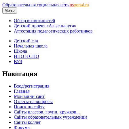
Образовательная социальная сеть
ns
portal.ru
Меню
Обзор возможностей
Детский проект «Алые паруса»
Аттестация педагогических работников
Детский сад
Начальная школа
Школа
НПО и СПО
ВУЗ
Навигация
Вход/регистрация
Главная
Мой мини-сайт
Ответы на вопросы
Поиск по сайту
Сайты классов, групп, кружков...
Сайты образовательных учреждений
Сайты коллег
Форумы