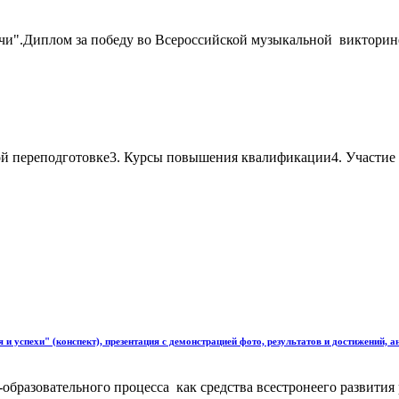
ачи".Диплом за победу во Всероссийской музыкальной викторин
й переподготовке3. Курсы повышения квалификации4. Участие в
 успехи" (конспект), презентация с демонстрацией фото, результатов и достижений, а
образовательного процесса как средства всестронеего развития 