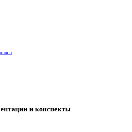
новна
езентации и конспекты