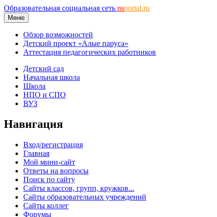
Образовательная социальная сеть
ns
portal.ru
Меню
Обзор возможностей
Детский проект «Алые паруса»
Аттестация педагогических работников
Детский сад
Начальная школа
Школа
НПО и СПО
ВУЗ
Навигация
Вход/регистрация
Главная
Мой мини-сайт
Ответы на вопросы
Поиск по сайту
Сайты классов, групп, кружков...
Сайты образовательных учреждений
Сайты коллег
Форумы