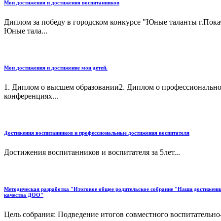
Мои достижения и достижения воспитанников
Диплом за победу в городском конкурсе "Юные таланты г.Пок
Юные тала...
Мои достижения и достижение мои детей.
1. Диплом о высшем образовании2. Диплом о профессионально
конференциях...
Достижения воспитанников и профессиональные достижения воспитателя
Достижения воспитанников и воспитателя за 5лет...
Методическая разработка "Итоговое общее родительское собрание "Наши достижения и
качества ДОО"
Цель собрания: Подведение итогов совместного воспитательно-