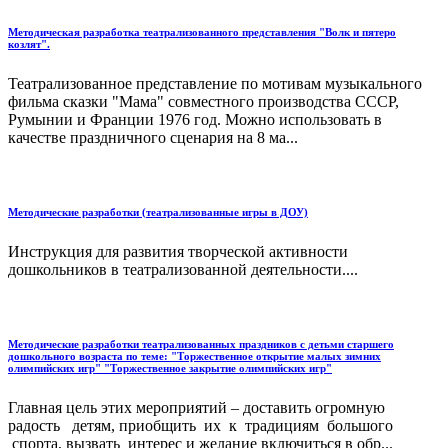
Методическая разработка театрализованного представления "Волк и пятеро
козлят".
Театрализованное представление по мотивам музыкального
фильма сказки "Мама" совместного производства СССР,
Румынии и Франции 1976 год. Можно использовать в
качестве праздничного сценария на 8 ма...
Методические разработки (театрализованные игры в ДОУ)
Инструкция для развития творческой активности
дошкольников в театрализованной деятельности....
Методические разработки театрализованных праздников с детьми старшего
дошкольного возраста по теме: "Торжественное открытие малых зимних
олимпийских игр" "Торжественное закрытие олимпийских игр"
Главная цель этих мероприятий – доставить огромную
радость детям, приобщить их к традициям большого
спорта, вызвать интерес и желание включиться в обр...