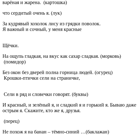
варёная и жарена. (картошка)
что сердитый очень я. (лук)
За кудрявый хохолок лису из грядки поволок.
Я важный и сочный, у меня красные
Щёчки.
На ощупь гладкая, на вкус как сахар сладкая. (морковь)
(помидор)
Без окон без дверей полна горница людей. (огурец)
Крошки-птички сели на страничке,
Сели в ряд и словечки говорят. (буквы)
И красный, и зелёный я, и сладкий я и горький я. Бываю даже
острым я. Скажите, кто же я, друзья.
(перец)
Не похож я на банан – тёмно-синий …(баклажан)