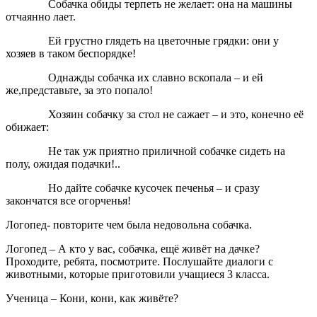
Собачка обиды терпеть не желает: она на машины
отчаянно лает.
Ей грустно глядеть на цветочные грядки: они у
хозяев в таком беспорядке!
Однажды собачка их славно вскопала – и ей
же,представьте, за это попало!
Хозяин собачку за стол не сажает – и это, конечно её
обижает:
Не так уж приятно приличной собачке сидеть на
полу, ожидая подачки!..
Но дайте собачке кусочек печенья – и сразу
закончатся все огорченья!
Логопед-
повторите чем была недовольна собачка.
Логопед
– А кто у вас, собачка, ещё живёт на дачке?
Проходите, ребята, посмотрите. Послушайте диалоги с
животными, которые приготовили учащиеся 3 класса.
Ученица
– Кони, кони, как живёте?