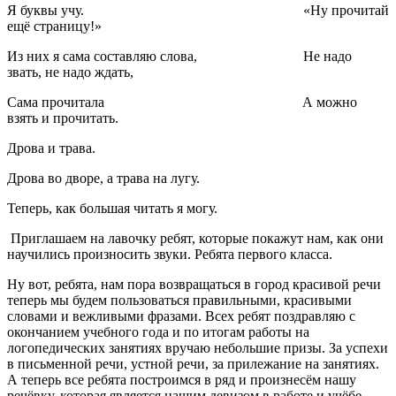
Я буквы учу. «Ну прочитай
ещё страницу!»
Из них я сама составляю слова, Не надо
звать, не надо ждать,
Сама прочитала А можно
взять и прочитать.
Дрова и трава.
Дрова во дворе, а трава на лугу.
Теперь, как большая читать я могу.
Приглашаем на лавочку ребят, которые покажут нам, как они
научились произносить звуки. Ребята первого класса.
Ну вот, ребята, нам пора возвращаться в город красивой речи
теперь мы будем пользоваться правильными, красивыми
словами и вежливыми фразами. Всех ребят поздравляю с
окончанием учебного года и по итогам работы на
логопедических занятиях вручаю небольшие призы. За успехи
в письменной речи, устной речи, за прилежание на занятиях.
А теперь все ребята построимся в ряд и произнесём нашу
речёвку, которая является нашим девизом в работе и учёбе.