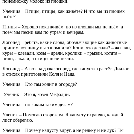
понемножку молоко из плошки.
Ученица
– Птицы, птицы, как живёте? И что вы из плошек
пьёте?
Птицы
– Хорошо пока живём, но из плошки мы не пьём, а
поём мы песни вам по утрам и вечерам.
Логопед
– ребята, какие слова, обозначающие как животные
принимают пищу вы запомнили? Кони, что делали? – жевали,
куры – клевали, козы – драли, кролики – грызли, котята –
пили, лакали, а птицы пели песни.
Логопед
– А вот на дачке огород, где капустка растёт. Диалог
в стихах приготовили Коля и Надя.
Ученица
– Кто там ходит в огороде?
Ученик
– Это я, козёл Мефодий.
Ученица
– по каким таким делам?
Ученик
– Помогаю сторожам. Я капусту охраняю, каждый
лист оберегаю.
Ученица
– Почему капусту вдруг, а не редьку и не лук? Ты