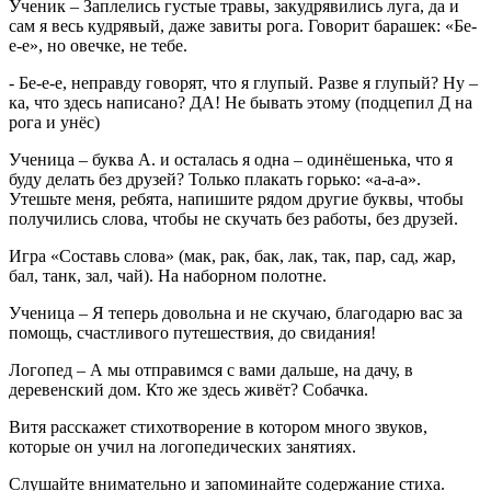
Ученик
– Заплелись густые травы, закудрявились луга, да и
сам я весь кудрявый, даже завиты рога. Говорит барашек: «Бе-
е-е», но овечке, не тебе.
- Бе-е-е, неправду говорят, что я глупый. Разве я глупый? Ну –
ка, что здесь написано? ДА! Не бывать этому (подцепил Д на
рога и унёс)
Ученица
– буква А. и осталась я одна – одинёшенька, что я
буду делать без друзей? Только плакать горько: «а-а-а».
Утешьте меня, ребята, напишите рядом другие буквы, чтобы
получились слова, чтобы не скучать без работы, без друзей.
Игра «Составь слова» (мак, рак, бак, лак, так, пар, сад, жар,
бал, танк, зал, чай). На наборном полотне.
Ученица –
Я теперь довольна и не скучаю, благодарю вас за
помощь, счастливого путешествия, до свидания!
Логопед
– А мы отправимся с вами дальше, на дачу, в
деревенский дом. Кто же здесь живёт? Собачка.
Витя расскажет стихотворение в котором много звуков,
которые он учил на логопедических занятиях.
Слушайте внимательно и запоминайте содержание стиха.