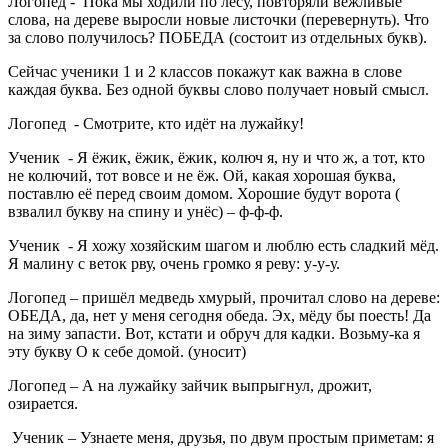
Логопед
- Пока мы ходили по лесу, повторяли вежливые
слова, на дереве выросли новые листочки (перевернуть). Что
за слово получилось? ПОБЕДА (состоит из отдельных букв).
Сейчас ученики 1 и 2 классов покажут как важна в слове
каждая буква. Без одной буквы слово получает новый смысл.
Логопед
- Смотрите, кто идёт на лужайку!
Ученик
- Я ёжик, ёжик, ёжик, колюч я, ну и что ж, а тот, кто
не колючий, тот вовсе и не ёж. Ой, какая хорошая буква,
поставлю её перед своим домом. Хорошие будут ворота (
взвалил букву на спину и унёс) – ф-ф-ф.
Ученик
- Я хожу хозяйским шагом и люблю есть сладкий мёд.
Я малину с веток рву, очень громко я реву: у-у-у.
Логопед –
пришёл медведь хмурый, прочитал слово на дереве:
ОБЕДА, да, нет у меня сегодня обеда. Эх, мёду бы поесть! Да
на зиму запасти. Вот, кстати и обруч для кадки. Возьму-ка я
эту букву О к себе домой. (уносит)
Логопед
– А на лужайку зайчик выпрыгнул, дрожит,
озирается.
Ученик –
Узнаете меня, друзья, по двум простым приметам: я