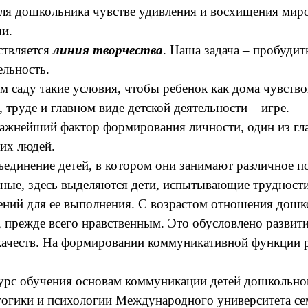
ля дошкольника чувстве удивления и восхищения миро
чи.
ствляется
линия творчества
. Наша задача – пробудит
ельность.
 саду такие условия, чтобы ребенок как дома чувств
 труде и главном виде детской деятельности – игре.
важнейший фактор формирования личности, один из гл
гих людей.
объединение детей, в котором они занимают различное
ые, здесь выделяются дети, испытывающие трудности 
мений для ее выполнения. С возрастом отношения дошк
, прежде всего нравственным. Это обусловлено развит
ачеств. На формировании коммуникативной функции ре
курс обучения основам коммуникации детей дошкольно
гогики и психологии Международного университета се