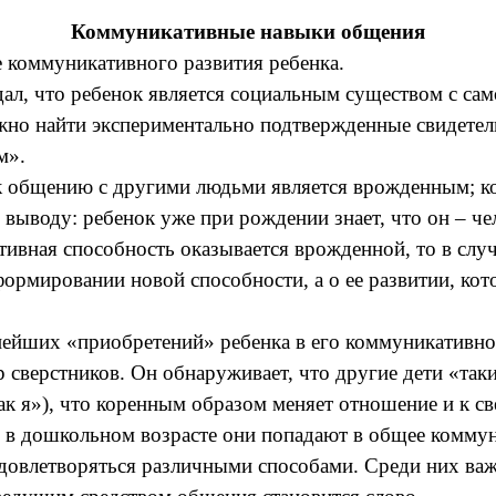
Коммуникативные навыки общения
е коммуникативного развития ребенка.
ал, что ребенок является социальным существом с са
жно найти экспериментально подтвержденные свидетел
м».
 к общению с другими людьми является врожденным; ко
выводу: ребенок уже при рождении знает, что он – чел
ивная способность оказывается врожденной, то в случ
рмировании новой способности, а о ее развитии, кото
нейших «приобретений» ребенка в его коммуникативн
сверстников. Он обнаруживает, что другие дети «такие
ак я»), что коренным образом меняет отношение и к све
о в дошкольном возрасте они попадают в общее коммун
довлетворяться различными способами. Среди них ва