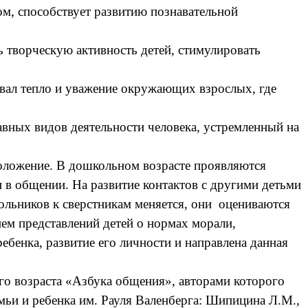
м, способствует развитию познавательной
ь творческую активность детей, стимулировать
овал тепло и уважение окружающих взрослых, где
авных видов деятельности человека, устремленный на
 положение. В дошкольном возрасте проявляются
в общении. На развитие контактов с другими детьми
ольников к сверстникам меняется, они оцениваются
ием представлений детей о нормах морали,
бенка, развитие его личности и направлена данная
го возраста «Азбука общения», авторами которого
мьи и ребенка им. Рауля Валенберга: Шипицина Л.М.,