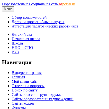
Образовательная социальная сеть
ns
portal.ru
Меню
Обзор возможностей
Детский проект «Алые паруса»
Аттестация педагогических работников
Детский сад
Начальная школа
Школа
НПО и СПО
ВУЗ
Навигация
Вход/регистрация
Главная
Мой мини-сайт
Ответы на вопросы
Поиск по сайту
Сайты классов, групп, кружков...
Сайты образовательных учреждений
Сайты коллег
Форумы