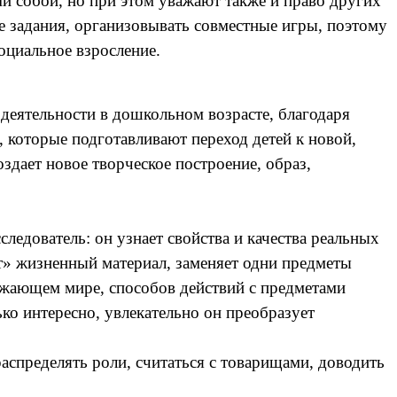
ми собой, но при этом уважают также и право других
е задания, организовывать совместные игры, поэтому
оциальное взросление.
 деятельности в дошкольном возрасте, благодаря
 которые подготавливают переход детей к новой,
здает новое творческое построение, образ,
ледователь: он узнает свойства и качества реальных
ет» жизненный материал, заменяет одни предметы
ужающем мире, способов действий с предметами
лько интересно, увлекательно он преобразует
распределять роли, считаться с товарищами, доводить