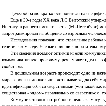
Целесообразно кратко остановиться на специфик
Еще в 30-е годы ХХ века Л.С.Выготский утвержд
Института раннего вмешательства (М.-Петербург) мо
запрограммирован на общение со взрослым человеко
Исследования показали, что стремление ребенка
генетическом коде. Ученые пришли к поразительному 
Эти сведения вселяют оптимизм: если коммуникат
коммуникативную программу, речь может идти не о фо
свойством.
В дошкольном возрасте происходит одно из важ
мира взрослых дошкольник «открывает» для себя мир 
идентификация себя со сверстниками («он такой же, к
существовал «рядом» параллельно со сверстником, т
Коммуникативные потребности человека могут у