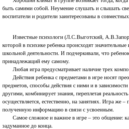
Хороший климат в группе возникает тогда, когда
быть самими собой. Неумение слушать и слышать све
воспитатели и родители заинтересованы в совместных
Известные психологи (Л.С.Выготский, А.В.Запоро
которой в психике ребенка происходят значительные 
школьной деятельности. И подчеркивали, что ребенок
принадлежащий ему самому.
Любая игра предусматривает наличие трех компон
Действия ребенка с предметами в игре носят пре
предметов, способы действия с ними и в зависимости
другими, комбинирует знания, переплетая реальност
осуществляется, естественно, на занятиях. Игра же – 
полученную информацию в связи с усвоенным.
Самое сложное и важное в игре – это общение: к
задуманное до конца.