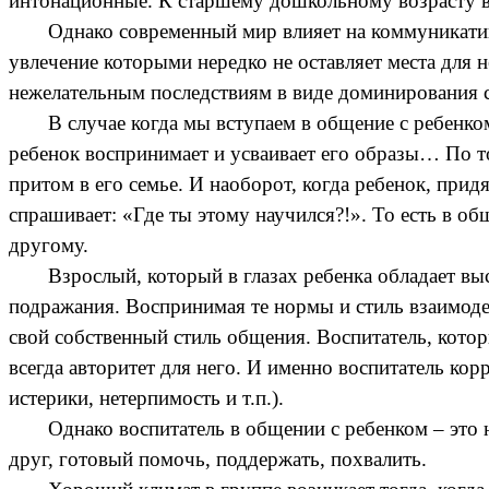
интонационные. К старшему дошкольному возрасту в
Однако современный мир влияет на коммуникатив
увлечение которыми нередко не оставляет места для
нежелательным последствиям в виде доминирования 
В случае когда мы вступаем в общение с ребенко
ребенок воспринимает и усваивает его образы… По то
притом в его семье. И наоборот, когда ребенок, придя
спрашивает: «Где ты этому научился?!». То есть в о
другому.
Взрослый, который в глазах ребенка обладает вы
подражания. Воспринимая те нормы и стиль взаимодей
свой собственный стиль общения. Воспитатель, котор
всегда авторитет для него. И именно воспитатель ко
истерики, нетерпимость и т.п.).
Однако воспитатель в общении с ребенком – это 
друг, готовый помочь, поддержать, похвалить.