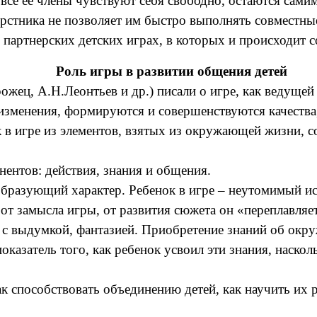
 все ее члены чувствуют себя свободно, остаются сами
рстника не позволяет им быстро выполнять совместны
 партнерских детских играх, в которых и происходит с
Роль игры в развитии общения детей
жец, А.Н.Леонтьев и др.) писали о игре, как ведущей
изменения, формируются и совершенствуются качества,
 в игре из элементов, взятых из окружающей жизни, со
ентов: действия, знания и общения.
образующий характер. Ребенок в игре – неутомимый исс
 от замысла игры, от развития сюжета он «переплавля
ь с выдумкой, фантазией. Приобретение знаний об окр
показатель того, как ребенок усвоил эти знания, наско
ак способствовать объединению детей, как научить их 