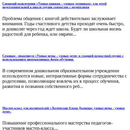
Сценарий развлечения «Умные книжки – умным детишкам» для детей
подготовительной к школе группе совместно с родителями
Проблема общения с книгой действительно заслуживает
внимания. Годы счастливого детства проходят очень быстро,
и дошколят через год ждет школа. Будет ли школьная жизнь
радостной для ребенка, или омрачи...
Семинар - практикум «Умные игры – умные дети» в старшей возрастной группе с
использованием интерактивных форм обучения.
В современном дошкольном образовательном учреждении
используются новые, интерактивные формы сотрудничества с
родителями, позволяющие вовлечь их в процесс обучения,
развития и познания собственного реб...
Мастер-класс для воспитателей «Логические блоки Дьенеша: умные игры - умные
дети».
Повышение профессионального мастерства педагогов-
участников мастер-класса....