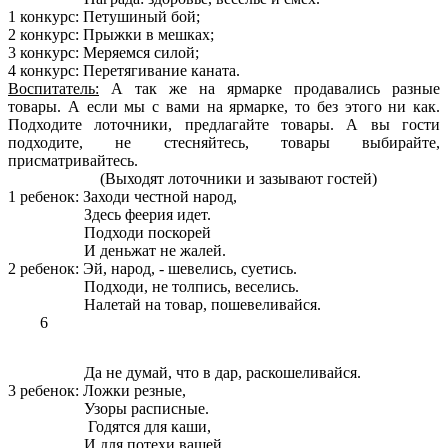
1 конкурс: Петушиный бой;
2 конкурс: Прыжки в мешках;
3 конкурс: Меряемся силой;
4 конкурс: Перетягивание каната.
Воспитатель:
А так же на ярмарке продавались разные
товары. А если мы с вами на ярмарке, то без этого ни как.
Подходите лоточники, предлагайте товары. А вы гости
подходите, не стесняйтесь, товары выбирайте,
присматривайтесь.
(Выходят лоточники и зазывают гостей)
1 ребенок: Заходи честной народ,
Здесь феерия идет.
Подходи поскорей
И деньжат не жалей.
2 ребенок: Эй, народ, - шевелись, суетись.
Подходи, не толпись, веселись.
Налетай на товар, пошевеливайся.
6
Да не думай, что в дар, раскошеливайся.
3 ребенок: Ложки резные,
Узоры расписные.
Годятся для каши,
И для потехи вашей.