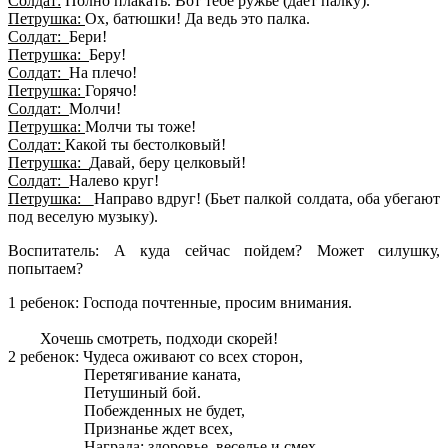
Солдат:
Полно плакать. Вот тебе ружье (дает палку).
Петрушка:
Ох, батюшки! Да ведь это палка.
Солдат:
Бери!
Петрушка:
Беру!
Солдат:
На плечо!
Петрушка:
Горячо!
Солдат:
Молчи!
Петрушка:
Молчи ты тоже!
Солдат:
Какой ты бестолковый!
Петрушка:
Давай, беру целковый!
Солдат:
Налево круг!
Петрушка:
Направо вдруг! (Бьет палкой солдата, оба убегают
под веселую музыку).
Воспитатель: А куда сейчас пойдем? Может силушку,
попытаем?
1 ребенок: Господа почтенные, просим внимания.
Хочешь смотреть, подходи скорей!
2 ребенок: Чудеса оживают со всех сторон,
Перетягивание каната,
Петушиный бой.
Побежденных не будет,
Признанье ждет всех,
Награда: здоровье, веселье и смех.