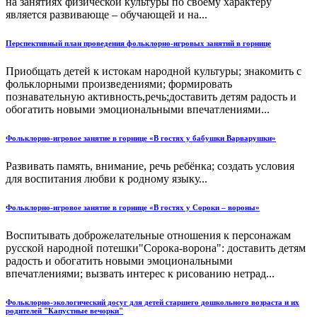
на занятиях физической культуры по своему характеру
является развивающе – обучающей и на...
Перспективный план проведения фольклорно-игровых занятий в горнице
Приобщать детей к истокам народной культуры; знакомить с
фольклорными произведениями; формировать
познавательную активность,речь;доставить детям радость и
обогатить новыми эмоциональными впечатлениями...
Фольклорно-игровое занятие в горнице «В гостях у бабушки Варварушки»
Развивать память, внимание, речь ребёнка; создать условия
для воспитания любви к родному языку...
Фольклорно-игровое занятие в горнице «В гостях у Сороки – вороны»
Воспитывать доброжелательные отношения к персонажам
русской народной потешки"Сорока-ворона": доставить детям
радость и обогатить новыми эмоциональными
впечатлениями; вызвать интерес к рисованию нетрад...
Фольклорно-экологический досуг для детей старшего дошкольного возраста и их
родителей "Капустные вечорки"