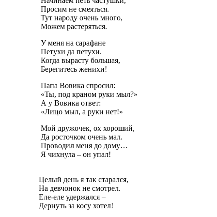
Начинаем петь частушки,
Просим не смеяться.
Тут народу очень много,
Можем растеряться.
У меня на сарафане
Петухи да петухи.
Когда вырасту большая,
Берегитесь женихи!
Папа Вовика спросил:
«Ты, под краном руки мыл?»
А у Вовика ответ:
«Лицо мыл, а руки нет!»
Мой дружочек, ох хороший,
Да росточком очень мал.
Проводил меня до дому…
Я чихнула – он упал!
Целый день я так старался,
На девчонок не смотрел.
Еле-еле удержался –
Дернуть за косу хотел!