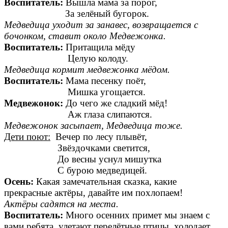
Воспитатель:
Вышла мама за порог,
За зелёный бугорок.
Медведица уходит за занавес, возвращается с
бочонком, ставит около Медвежонка.
Воспитатель:
Притащила мёду
Целую колоду.
Медведица кормит медвежонка мёдом.
Воспитатель:
Мама песенку поёт,
Мишка угощается.
Медвежонок:
До чего же сладкий мёд!
Аж глаза слипаются.
Медвежонок засыпает, Медведица тоже.
Дети поют:
Вечер по лесу плывёт,
Звёздочками светится,
До весны уснул мишутка
С бурою медведицей.
Осень:
Какая замечательная сказка, какие
прекрасные актёры, давайте им похлопаем!
Актёры садятся на места.
Воспитатель:
Много осенних примет мы знаем с
вами ребята, улетают перелётные птицы, холодает,