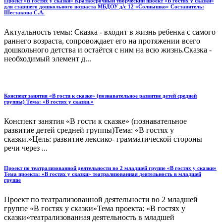
Проект «В гостях у сказки» Краткосрочный творческий проект «В гостях у сказки»
для старшего дошкольного возраста МБДОУ д/с 12 «Солнышко» Составитель:
Шестакова С.А.
Актуальность темы: Сказка - входит в жизнь ребенка с самого
раннего возраста, сопровождает его на протяжении всего
дошкольного детства и остаётся с ним на всю жизнь.Сказка -
необходимый элемент д...
Конспект занятия «В гости к сказке» (познавательное развитие детей средней
группы) Тема: «В гостях у сказки.»
Конспект занятия «В гости к сказке» (познавательное
развитие детей средней группы)Тема: «В гостях у
сказки.»Цель: развитие лексико- грамматической стороны
речи через ...
Проект по театрализованной деятельности во 2 младшей группе «В гостях у сказки»
Тема проекта: «В гостях у сказки» театрализованная деятельность в младшей
группе
Проект по театрализованной деятельности во 2 младшей
группе «В гостях у сказки»Тема проекта: «В гостях у
сказки»театрализованная деятельность в младшей