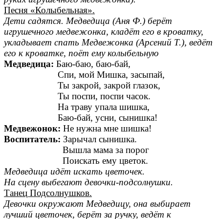
Песня «Колыбельная».
Дети садятся. Медведица (Аня Ф.) берёт
игрушечного медвежонка, кладёт его в кроватку,
укладывает спать Медвежонка (Арсений Т.), ведёт
его к кроватке, поёт ему колыбельную
Медведица:
Баю-баю, баю-бай,
Спи, мой Мишка, засыпай,
Ты закрой, закрой глазок,
Ты поспи, поспи часок.
На траву упала шишка,
Баю-бай, усни, сынишка!
Медвежонок:
Не нужна мне шишка!
Воспитатель:
Зарычал сынишка.
Вышла мама за порог
Поискать ему цветок.
Медведица идёт искать цветочек.
На сцену выбегают девочки-подсолнушки.
Танец Подсолнушков.
Девочки окружают Медведицу, она выбирает
лучший цветочек, берёт за ручку, ведёт к