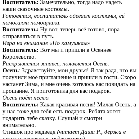
Воспитатель:
Замечательно, тогда надо надеть
наши сказочные костюмы.
Готовятся, воспитатель одевает костюмы, ей
помогают помощники.
Воспитатель:
Ну вот, теперь всё готово, пора
отправляться в путь.
Игра на внимание «По камушкам»
Воспитатель:
Вот мы и пришли в Осеннее
Королевство.
Раскрывается занавес, появляется Осень.
Осень
: Здравствуйте, мои друзья! Я так рада, что вы
получили моё приглашение и пришли в гости. Скоро
настанет Зима, и мне очень хотелось вас повидать на
прощание. Я приготовила для вас подарок.
Осень поёт песню.
Воспитатель:
Какая красивая песня! Милая Осень, а
у нас тоже для тебя есть подарок. Ребята хотят
подарить тебе сказку. Слушай и смотри
внимательно.
Стишок про медведя
(читает Даша Р., держа в
руках игрушечного медвежонка).