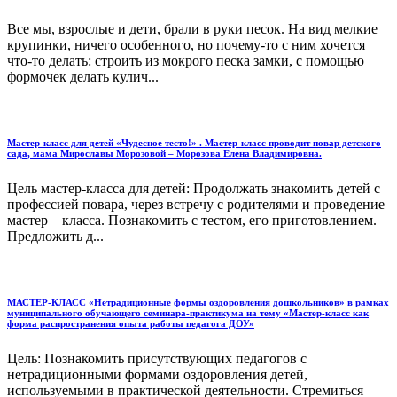
Все мы, взрослые и дети, брали в руки песок. На вид мелкие
крупинки, ничего особенного, но почему-то с ним хочется
что-то делать: строить из мокрого песка замки, с помощью
формочек делать кулич...
Мастер-класс для детей «Чудесное тесто!» . Мастер-класс проводит повар детского
сада, мама Мирославы Морозовой – Морозова Елена Владимировна.
Цель мастер-класса для детей: Продолжать знакомить детей с
профессией повара, через встречу с родителями и проведение
мастер – класса. Познакомить с тестом, его приготовлением.
Предложить д...
МАСТЕР-КЛАСС «Нетрадиционные формы оздоровления дошкольников» в рамках
муниципального обучающего семинара-практикума на тему «Мастер-класс как
форма распространения опыта работы педагога ДОУ»
Цель: Познакомить присутствующих педагогов с
нетрадиционными формами оздоровления детей,
используемыми в практической деятельности. Стремиться