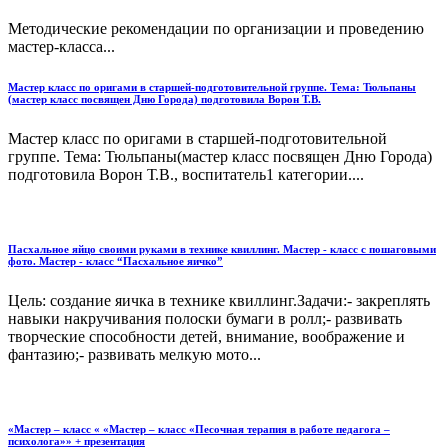
Методические рекомендации по организации и проведению
мастер-класса...
Мастер класс по оригами в старшей-подготовительной группе. Тема: Тюльпаны
(мастер класс посвящен Дню Города) подготовила Ворон Т.В.
Мастер класс по оригами в старшей-подготовительной
группе. Тема: Тюльпаны(мастер класс посвящен Дню Города)
подготовила Ворон Т.В., воспитатель1 категории....
Пасхальное яйцо своими руками в технике квиллинг. Мастер - класс с пошаговыми
фото. Мастер - класс “Пасхальное яичко”
Цель: создание яичка в технике квиллинг.Задачи:- закреплять
навыки накручивания полоски бумаги в ролл;- развивать
творческие способности детей, внимание, воображение и
фантазию;- развивать мелкую мото...
«Мастер – класс « «Мастер – класс «Песочная терапия в работе педагога –
психолога»» + презентация