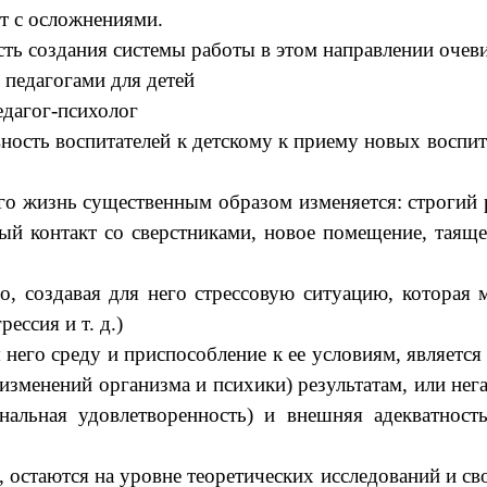
 с осложнениями.
сть создания системы работы в этом направлении очев
педагогами для детей
едагог-психолог
ность воспитателей к детскому к приему новых воспи
жизнь существенным образом изменяется: строгий ре
й контакт со сверстниками, новое помещение, таящее
оздавая для него стрессовую ситуацию, которая м
ессия и т. д.)
него среду и приспособление к ее условиям, являетс
х изменений организма и психики) результатам, или не
альная удовлетворенность) и внешняя адекватност
стаются на уровне теоретических исследований и сво