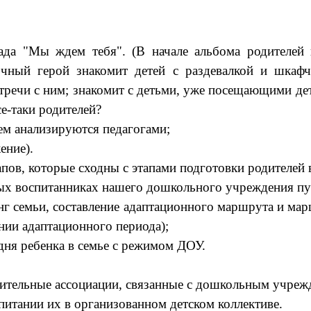
ада "Мы ждем тебя". (В начале альбома родителей 
зочный герой знакомит детей с раздевалкой и шк
речи с ним; знакомит с детьми, уже посещающими детс
се-таки родителей?
тем анализируются педагогами;
ение).
апов, которые сходны с этапами подготовки родителей
ых воспитанниках нашего дошкольного учреждения пу
нг семьи, составление адаптационного маршрута и ма
ании адаптационного периода);
дня ребенка в семье с режимом ДОУ.
ительные ассоциации, связанные с дошкольным учреж
питании их в организованном детском коллективе.