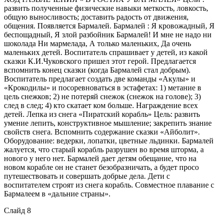
развить полученные физические навыки меткость, ловкость,
общую выносливость; доставить радость от движения,
общения. Появляется Бармалей. Бармалей : Я кровожадный, Я
беспощадный, Я злой разбойник Бармалей! И мне не надо ни
шоколада Ни мармелада, А только маленьких, Да очень
маленьких детей. Воспитатель спрашивает у детей, из какой
сказки К.И.Чуковского пришел этот герой. Предлагается
вспомнить конец сказки (когда Бармалей стал добрым).
Воспитатель предлагает создать две команды «Акулы» и
«Крокодилы» и посоревноваться в эстафетах: 1) метание в
цель снежков; 2) не потеряй снежок (снежок на голове); 3)
след в след; 4) кто скатает ком больше. Награждение всех
детей. Лепка из снега «Пиратский корабль» Цель: развить
умение лепить, конструктивное мышление; закрепить знание
свойств снега. Вспомнить содержание сказки «Айболит».
Оборудование: ведерки, лопатки, цветные льдинки. Бармалей
жалуется, что старый корабль разрушен во время шторма, а
нового у него нет. Бармалей дает детям обещание, что на
новом корабле он не станет безобразничать, а будет просо
путешествовать и совершать добрые дела. Дети с
воспитателем строят из снега корабль. Совместное плавание с
Бармалеем в «дальние страны».
Слайд 8