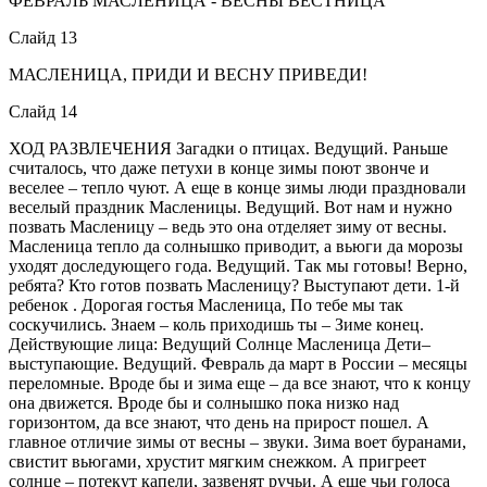
ФЕВРАЛЬ МАСЛЕНИЦА - ВЕСНЫ ВЕСТНИЦА
Слайд 13
МАСЛЕНИЦА, ПРИДИ И ВЕСНУ ПРИВЕДИ!
Слайд 14
ХОД РАЗВЛЕЧЕНИЯ Загадки о птицах. Ведущий. Раньше
считалось, что даже петухи в конце зимы поют звонче и
веселее – тепло чуют. А еще в конце зимы люди праздновали
веселый праздник Масленицы. Ведущий. Вот нам и нужно
позвать Масленицу – ведь это она отделяет зиму от весны.
Масленица тепло да солнышко приводит, а вьюги да морозы
уходят доследующего года. Ведущий. Так мы готовы! Верно,
ребята? Кто готов позвать Масленицу? Выступают дети. 1-й
ребенок . Дорогая гостья Масленица, По тебе мы так
соскучились. Знаем – коль приходишь ты – Зиме конец.
Действующие лица: Ведущий Солнце Масленица Дети–
выступающие. Ведущий. Февраль да март в России – месяцы
переломные. Вроде бы и зима еще – да все знают, что к концу
она движется. Вроде бы и солнышко пока низко над
горизонтом, да все знают, что день на прирост пошел. А
главное отличие зимы от весны – звуки. Зима воет буранами,
свистит вьюгами, хрустит мягким снежком. А пригреет
солнце – потекут капели, зазвенят ручьи. А еще чьи голоса