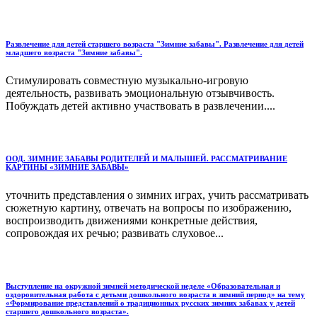
Развлечение для детей старшего возраста "Зимние забавы". Развлечение для детей
младшего возраста "Зимние забавы".
Стимулировать совместную музыкально-игровую
деятельность, развивать эмоциональную отзывчивость.
Побуждать детей активно участвовать в развлечении....
ООД. ЗИМНИЕ ЗАБАВЫ РОДИТЕЛЕЙ И МАЛЫШЕЙ. РАССМАТРИВАНИЕ
КАРТИНЫ «ЗИМНИЕ ЗАБАВЫ»
уточнить представления о зимних играх, учить рассматривать
сюжетную картину, отвечать на вопросы по изображению,
воспроизводить движениями конкретные действия,
сопровождая их речью; развивать слуховое...
Выступление на окружной зимней методической неделе «Образовательная и
оздоровительная работа с детьми дошкольного возраста в зимний период» на тему
«Формирование представлений о традиционных русских зимних забавах у детей
старшего дошкольного возраста».