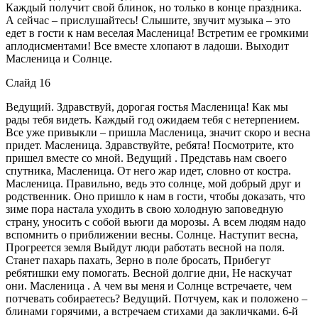
Каждый получит свой блинок, но только в конце праздника.
А сейчас – прислушайтесь! Слышите, звучит музыка – это
едет в гости к нам веселая Масленица! Встретим ее громкими
аплодисментами! Все вместе хлопают в ладоши. Выходит
Масленица и Солнце.
Слайд 16
Ведущий. Здравствуй, дорогая гостья Масленица! Как мы
рады тебя видеть. Каждый год ожидаем тебя с нетерпением.
Все уже привыкли – пришла Масленица, значит скоро и весна
придет. Масленица. Здравствуйте, ребята! Посмотрите, кто
пришел вместе со мной. Ведущий . Представь нам своего
спутника, Масленица. От него жар идет, словно от костра.
Масленица. Правильно, ведь это солнце, мой добрый друг и
родственник. Оно пришло к нам в гости, чтобы доказать, что
зиме пора настала уходить в свою холодную заповедную
страну, уносить с собой вьюги да морозы. А всем людям надо
вспомнить о приближении весны. Солнце. Наступит весна,
Прогреется земля Выйдут люди работать весной на поля.
Станет пахарь пахать, Зерно в поле бросать, Прибегут
ребятишки ему помогать. Весной долгие дни, Не наскучат
они. Масленица . А чем вы меня и Солнце встречаете, чем
потчевать собираетесь? Ведущий. Потчуем, как и положено –
блинами горячими, а встречаем стихами да закличками. 6-й