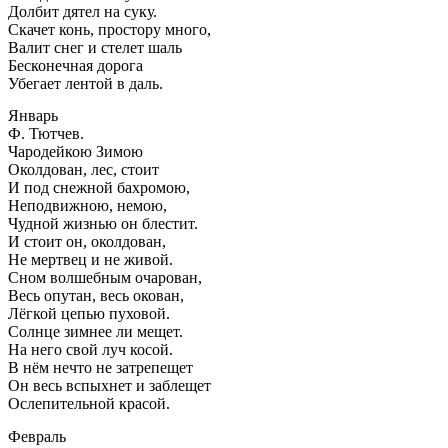
Долбит дятел на суку.
Скачет конь, простору много,
Валит снег и стелет шаль
Бесконечная дорога
Убегает лентой в даль.
Январь
Ф. Тютчев.
Чародейкою Зимою
Околдован, лес, стоит
И под снежной бахромою,
Неподвижною, немою,
Чудной жизнью он блестит.
И стоит он, околдован,
Не мертвец и не живой.
Сном волшебным очарован,
Весь опутан, весь окован,
Лёгкой цепью пуховой.
Солнце зимнее ли мещет.
На него свой луч косой.
В нём нечто не затрепещет
Он весь вспыхнет и заблещет
Ослепительной красой.
Февраль