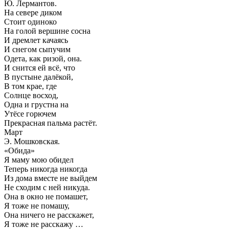
Ю. Лермантов.
На севере диком
Стоит одиноко
На голой вершине сосна
И дремлет качаясь
И снегом сыпучим
Одета, как ризой, она.
И снится ей всё, что
В пустыне далёкой,
В том крае, где
Солнце восход,
Одна и грустна на
Утёсе горючем
Прекрасная пальма растёт.
Март
Э. Мошковская.
«Обида»
Я маму мою обидел
Теперь никогда никогда
Из дома вместе не выйдем
Не сходим с ней никуда.
Она в окно не помашет,
Я тоже не помашу,
Она ничего не расскажет,
Я тоже не расскажу …