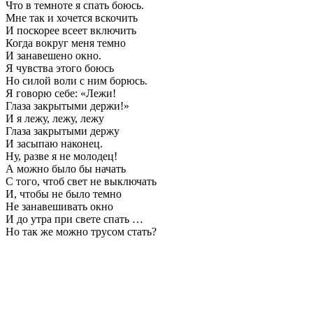
Что в темноте я спать боюсь.
Мне так и хочется вскочить
И поскорее всеет включить
Когда вокруг меня темно
И занавешено окно.
Я чувства этого боюсь
Но силой воли с ним борюсь.
Я говорю себе: «Лежи!
Глаза закрытыми держи!»
И я лежу, лежу, лежу
Глаза закрытыми держу
И засыпаю наконец.
Ну, разве я не молодец!
А можно было бы начать
С того, чтоб свет не выключать
И, чтобы не было темно
Не занавешивать окно
И до утра при свете спать …
Но так же можно трусом стать?