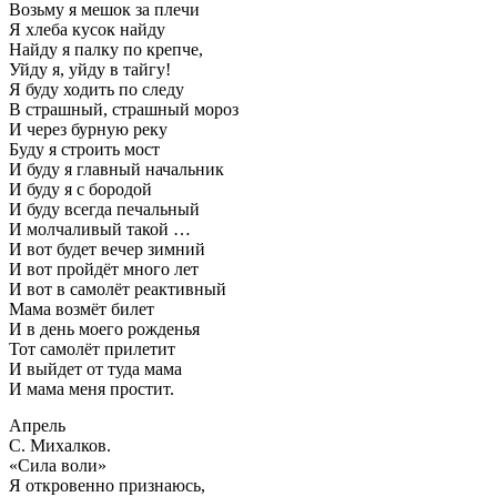
Возьму я мешок за плечи
Я хлеба кусок найду
Найду я палку по крепче,
Уйду я, уйду в тайгу!
Я буду ходить по следу
В страшный, страшный мороз
И через бурную реку
Буду я строить мост
И буду я главный начальник
И буду я с бородой
И буду всегда печальный
И молчаливый такой …
И вот будет вечер зимний
И вот пройдёт много лет
И вот в самолёт реактивный
Мама возмёт билет
И в день моего рожденья
Тот самолёт прилетит
И выйдет от туда мама
И мама меня простит.
Апрель
С. Михалков.
«Сила воли»
Я откровенно признаюсь,