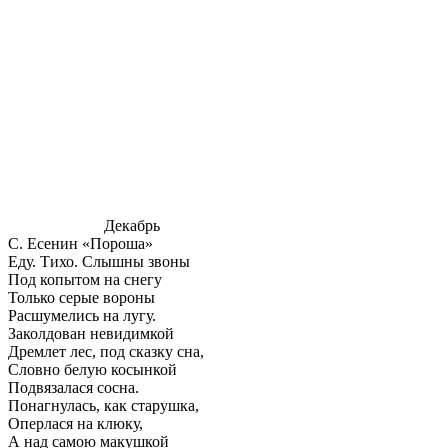
Декабрь
С. Есенин «Пороша»
Еду. Тихо. Слышны звоны
Под копытом на снегу
Только серые вороны
Расшумелись на лугу.
Заколдован невидимкой
Дремлет лес, под сказку сна,
Словно белую косынкой
Подвязалася сосна.
Понагнулась, как старушка,
Оперлася на клюку,
А над самою макушкой