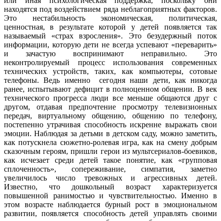
или иная психологическая поддержка, поскольку они
находятся под воздействием ряда неблагоприятных факторов.
Это нестабильность экономическая, политическая,
ценностная, в результате которой у детей появляется так
называемый «страх взросления». Это безудержный поток
информации, которую дети не всегда успевают «переварить»
и зачастую воспринимают неправильно. Это
неконтролируемый процесс использования современных
технических устройств, таких, как компьютеры, сотовые
телефоны. Ведь именно сегодня наши дети, как никогда
ранее, испытывают дефицит в полноценном общении. В век
технического прогресса люди все меньше общаются друг с
другом, отдавая предпочтение просмотру телевизионных
передач, виртуальному общению, общению по телефону,
постепенно утрачивая способность искренне выражать свои
эмоции. Наблюдая за детьми в детском саду, можно заметить,
как потускнела сюжетно-ролевая игра, как на смену добрым
сказочным героям, пришли герои из мультсериалов-боевиков,
как исчезает среди детей такое понятие, как «групповая
сплоченность», сопереживание, симпатия, заметно
увеличилось число тревожных и агрессивных детей.
Известно, что дошкольный возраст характеризуется
повышенной ранимостью и чувствительностью. Именно в
этом возрасте наблюдается бурный рост в эмоциональном
развитии, появляется способность детей управлять своими