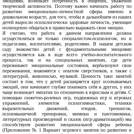
эмоциями, возникает потребность в общении, уважении
творческой активности. Поэтому важно начинать работу по
развитию эмоционально-личностной сферы именно в
дошкольном возрасте, для того, чтобы в дальнейшем из наших
детей выросли психологически здоровые личности, умеющие
полноценно общаться и правильно выражать свои эмоции.
Я считаю, что работа в данном направлении должна
осуществляться не только специалистом-психологом, но и
педагогами, воспитателями, родителями. В нашем детском
саду знакомство детей с фундаментальными эмоциями
осуществляется как в ходе всего учебно-воспитательного
процесса, так и на специальных занятиях, где дети
переживают эмоциональные состояния, вербализуют свои
переживания, знакомятся с опытом сверстников, а также с
литературой, живописью, музыкой. Ценность таки занятий
состоит в том, что у детей расширяется круг осознаваемых
эмоций, они начинают глубже понимать себя и других, у них
чаще возникает эмпатия по отношению к взрослым и детям. С
помощью сюжетно-ролевых игр, подвижных игр и игровых
упражнений, элементов психогимнастики, техники
выразительных движений, этюдов, тренингов,
психомышечной тренировки, мимики и пантомимики,
литературных произведений и сказок (игр-драматизаций) мы
способствуем развитию эмоциональной сферы ребенка
(Приложение № 1 Вариант игрового занятия по развитию и