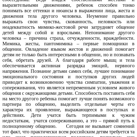
выразительными движениями, ребенок способен тонко
понимать все оттенки и нюансы в выражении лица, жеста и
движения тела другого человека. Неумение правильно
выражать свои чувства, скованность, неловкость или
неадекватность мимико-жестовой речи затрудняет общение
детей между собой и взрослыми. Непонимание другого
человека – причина страха, отчужденности, враждебности.
Мимика, жесты, пантомимика – первые помощники в
общении. Овладение языком жестов и движений помогает
детям не только быть интересными в общении, но и познавать
себя, обретать друзей. А благодаря работе мышц и тела
обеспечивается активная разрядка эмоций, нервного
напряжения. Познание детьми самих себя, лучшее понимание
эмоционального состояния и поступков других людей
приводит к возникновению чувства симпатии, уважения и
сопереживания, что является непременным условием живого
общения с окружающими детьми. Способность поставить себя
на место другого ребенка помогает лучше понять возможного
партнера по общению, выделить отдельные черты его
характера их проявление, выражающееся в поступках и
действиях. Дети учатся быть терпимыми к чужим
недостаткам, учатся сопереживанию, а это – прямой путь к
полноценному общению. Сегодня не вызывает сомнений
тот факт, что практически всем российским детям требуется та