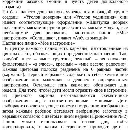
коррекции базовых эмоций и чувств детей дошкольного
возраста)
На базе нашего дошкольного учреждения в каждой группе
созданы «Уголок доверия» или «Уголок уединения», они
имеют соответствующее оформление («Шкатулка добрых
посланий», мягкие игрушки-релаксанты, мягкие модули, все
необходимое для рисования, настенное панно «Мое
настроение», «Солнышко», плакат «Азбука эмоций».
Настенное панно «Мое настроение»
В центре каждого панно есть карманы, изготовленные из
цветных лент, обозначающих определенное настроение. Так,
голубой цвет – «мне грустно», зеленый – «я спокоен»,
фиолетовый – «я злюсь», красный – «мне весело, радостно».
Каждая цветовая полоска разделена на 6 равных частей
(карманов). Первый кармашек содержит в себе схематичное
изображение лиц мальчиков и девочек с определенным
настроением. Остальные пять карманов обозначают дни
недели. Для того, чтобы дети могли отразить свое настроение,
из цветного картона изготавливаются схематичные
изображения лиц с соответствующими эмоциями. Дети
выбирают соответствующее своему настроению изображение,
затем каждый ребенок вставляет выбранную заготовку в
кармашек согласно с цветом и днем недели (Приложение № 2)
Панно можно использовать в начале дня, чтобы
контролировать, с каким настроением приходят дети в