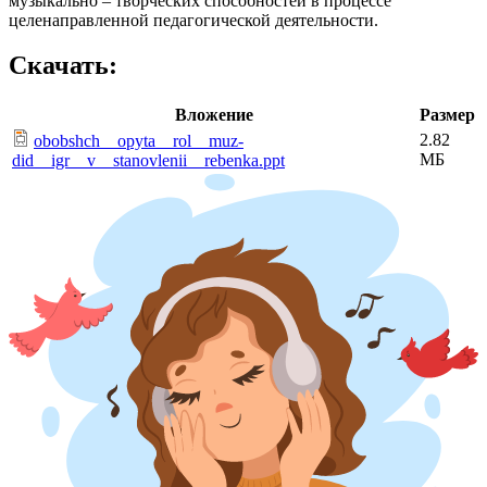
музыкально – творческих способностей в процессе
целенаправленной педагогической деятельности.
Скачать:
Вложение
Размер
2.82
obobshch__opyta__rol__muz-
МБ
did__igr__v__stanovlenii__rebenka.ppt