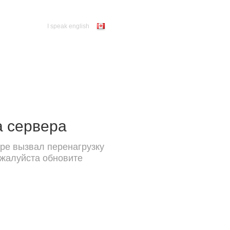
I speak english
а сервера
ре вызвал перенагрузку
ожалуйста обновите