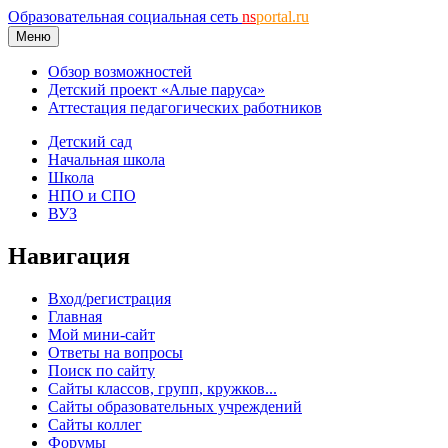
Образовательная социальная сеть
ns
portal.ru
Меню
Обзор возможностей
Детский проект «Алые паруса»
Аттестация педагогических работников
Детский сад
Начальная школа
Школа
НПО и СПО
ВУЗ
Навигация
Вход/регистрация
Главная
Мой мини-сайт
Ответы на вопросы
Поиск по сайту
Сайты классов, групп, кружков...
Сайты образовательных учреждений
Сайты коллег
Форумы