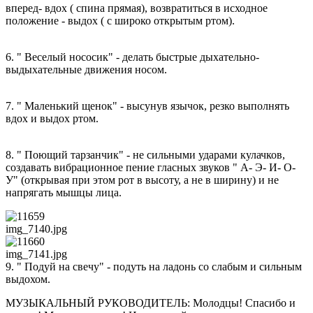
вперед- вдох ( спина прямая), возвратиться в исходное
положение - выдох ( с широко открытым ртом).
6. " Веселый нососик" - делать быстрые дыхательно-
выдыхательные движения носом.
7. " Маленький щенок" - высунув язычок, резко выполнять
вдох и выдох ртом.
8. " Поющий тарзанчик" - не сильными ударами кулачков,
создавать вибрационное пение гласных звуков " А- Э- И- О-
У" (открывая при этом рот в высоту, а не в ширину) и не
напрягать мышцы лица.
img_7140.jpg
img_7141.jpg
9. " Подуй на свечу" - подуть на ладонь со слабым и сильным
выдохом.
МУЗЫКАЛЬНЫЙ РУКОВОДИТЕЛЬ: Молодцы! Спасибо и