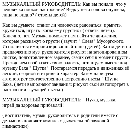
МУЗЫКАЛЬНЫЙ РУКОВОДИТЕЛЬ: Как вы поняли, что у
человечка плохое настроение? Ведь у него голова опущена,
лица не видно? ( ответы детей).
Как вы думаете, станет ли человечек радоваться, прыгать,
кружиться, играть- когда ему грустно? ( ответы детей).
Конечно, нет. Музыка поможет нам найти те движения,
которые расскажут о грусти ( звучит " Слеза" Мусоргского.
Исполняется импровизированный танец детей). Затем дети по
предложению муз. руководителя рисуют на затонированном
листке, подготовленном заранее, самих себя в момент грусти.
Прежде чем изобразить свою радость, потанцуем вместе под
музыку Баха " Шутка". Постараемся передать в движениях её
легкий, озорной и игривый характер. Затем нарисуем
автопортрет соответственно настроению пьесы " Шутка"
Баха. ( дети выполняют зандания: рисуют свой автопортрет в
настроении звучащей пьесы.)
МУЗЫКАЛЬНЫЙ РУКОВОДИТЕЛЬ: " Ну-ка, музыка,
играй,да здоровья прибавляй!
( воспитатель, музык. руководитель и родители вместе с
детьми выполняют комплекс дыхательной звуковой
гимнастики):