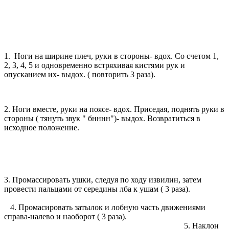
1. Ноги на ширине плеч, руки в стороны- вдох. Со счетом 1,
2, 3, 4, 5 и одновременно встряхивая кистями рук и
опусканием их- выдох. ( повторить 3 раза).
2. Ноги вместе, руки на поясе- вдох. Приседая, поднять руки в
стороны ( тянуть звук " бнннн")- выдох. Возвратиться в
исходное положение.
3. Промассировать ушки, следуя по ходу извилин, затем
провести пальцами от середины лба к ушам ( 3 раза).
4. Промасировать затылок и лобную часть движениями
справа-налево и наоборот ( 3 раза).
5. Наклон