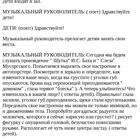
Дети входят в зал.
МУЗЫКАЛЬНЫЙ РУКОВОЛИТЕЛЬ: ( поет) Здравствуйте
дети!
ДЕТИ: (поют) Здравствуйте!
Музыкальный руководитель прелогает детям занять свои
места.
МУЗЫКАЛЬНЫЙ РУКОВОДИТЕЛЬ: Сегодня мы будем
слушать произвдение " Шутка" И.С. Баха и " Слеза"
Мусоргского. Попытаемся выразить свое настроение в
автопорстере. Посмотрите в зеркало и определите, как
изменится ваше лицо, когда вы грустите ( уголки губ
опускаются, брови над переносицей приподнимаются "
домиком" , глаза теряют "блеска" ). А теперь улыбнитесь! Что
изменилось в вашем лице? ( ответы детей). Правильно! глаза
засияли, уголки губ приподнялись, щеки стали кругленькими.
Передовать свое настроение мы можем не только мимикой, но
и движениями тела. Попробуйте догадаться: радуется ли
человечек, которого я сейчас нарисую или грустит? ( рисует
фигурку с опущенной головой, безучастно повисшими
руками. Распологает её чуть ниже центра листа). ( ответы
детей).