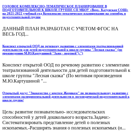
ГОДОВОЕ КОМПЛЕКСНО-ТЕМАТИЧЕСКОЕ ПЛАНИРОВАНИЕ В
ПОДГОТОВИТЕЛЬНОЙ К ШКОЛЕ ГРУППЕ СП МБОУ «Верх- Катунская СОШ»
на 2021-2022 учебный год Комплексно-тематическое планирование на сентябрь в
подготовительной группе
ДАННЫЙ ПЛАН РАЗРАБОТАН С УЧЕТОМ ФГОС НА
ВЕСЬ ГОД...
Конспект открытой ООД по речевому развитию с элементами театрализованной
деятельности для детей подготовительной к школе группы "Лесная сказка" (по
произведению М.Ю.Картушиной "Заяц - портной").")
Конспект открытой ООД по речевому развитию с элементами
театрализованной деятельности для детей подготовительной к
школе группы "Лесная сказка" (По мотивам произведения
М.Ю.Картушиной "...
Открытый досуг "Знакомство с кротом Жориком" по познавательному развитию с
элементами экспериментальной деятельности в логопедической подготовительной к
школе группе/
Цель: развитие познавательно- исследовательских
способностей у детей дошкольного возраста.Задачи:-
Систематизировать представление детей о полезных
ископаемых.-Расширять знания о полезных ископаемых (н...