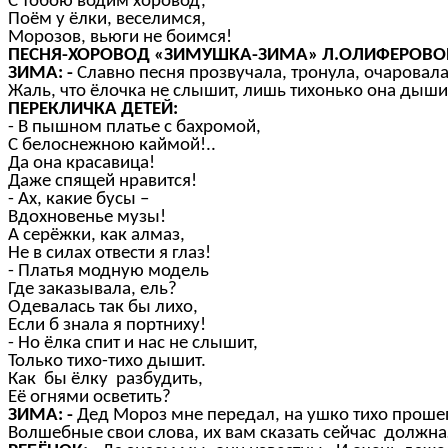
С тобою водим хоровод,
Поём у ёлки, веселимся,
Морозов, вьюги не боимся!
ПЕСНЯ-ХОРОВОД «ЗИМУШКА-ЗИМА» Л.ОЛИФЕРОВОЙ –
ЗИМА: -
Славно песня прозвучала, тронула, очаровала
Жаль, что ёлочка не слышит, лишь тихонько она дыши
ПЕРЕКЛИЧКА ДЕТЕЙ:
- В пышном платье с бахромой,
С белоснежною каймой!..
Да она красавица!
Даже спящей нравится!
- Ах, какие бусы –
Вдохновенье музы!
А серёжки, как алмаз,
Не в силах отвести я глаз!
- Платья модную модель
Где заказывала, ель?
Одевалась так бы лихо,
Если б знала я портниху!
- Но ёлка спит и нас не слышит,
Только тихо-тихо дышит.
Как бы ёлку разбудить,
Её огнями осветить?
ЗИМА: -
Дед Мороз мне передал, на ушко тихо проше
Волшебные свои слова, их вам сказать сейчас должн