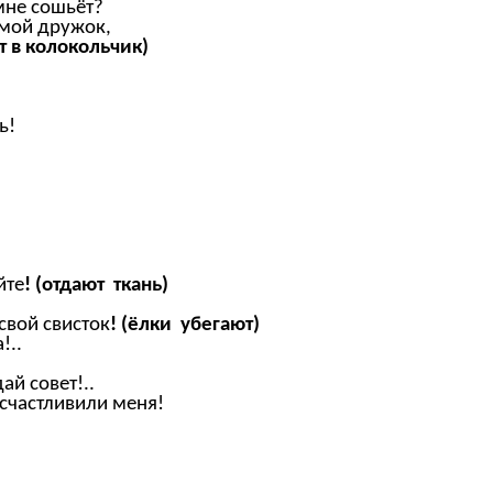
мне сошьёт?
 мой дружок,
т в колокольчик)
ь!
.
йте
! (отдают ткань)
свой свисток
! (ёлки убегают)
!..
ай совет!..
осчастливили меня!