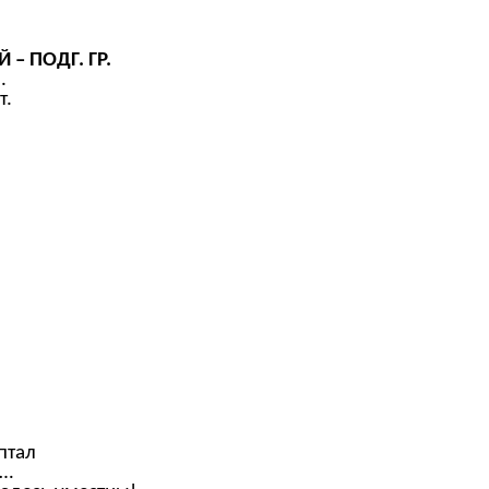
 ПОДГ. ГР.
.
т.
птал
а…