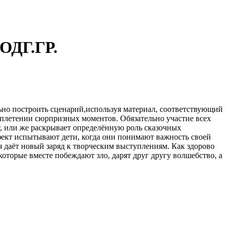
ДГ.ГР.
но построить сценарий,используя материал, соответствующий
сплетении сюрпризных моментов. Обязательно участие всех
т, или же раскрывает определённую роль сказочных
фект испытывают дети, когда они понимают важность своей
 даёт новый заряд к творческим выступлениям. Как здорово
 которые вместе побеждают зло, дарят друг другу волшебство, а