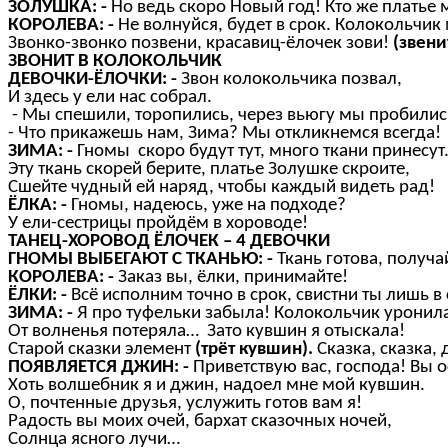
ЗОЛУШКА: -
Но ведь скоро Новый год! Кто же платье 
КОРОЛЕВА: -
Не волнуйся, будет в срок. Колокольчик
Звонко-звонко позвени, красавиц-ёлочек зови!
(звени
ЗВОНИТ В КОЛОКОЛЬЧИК
ДЕВОЧКИ-ЁЛОЧКИ: -
Звон колокольчика позвал,
И здесь у ели нас собрал.
- Мы спешили, торопились, через вьюгу мы пробилис
- Что прикажешь нам, Зима? Мы откликнемся всегда!
ЗИМА: -
Гномы скоро будут тут, много ткани принесут
Эту ткань скорей берите, платье Золушке скроите,
Сшейте чудный ей наряд, чтобы каждый видеть рад!
ЁЛКА: -
Гномы, надеюсь, уже на подходе?
У ели-сестрицы пройдём в хороводе!
ТАНЕЦ-ХОРОВОД ЁЛОЧЕК – 4 ДЕВОЧКИ
ГНОМЫ ВЫБЕГАЮТ С ТКАНЬЮ: -
Ткань готова, получа
КОРОЛЕВА: -
Заказ вы, ёлки, принимайте!
ЁЛКИ: -
Всё исполним точно в срок, свистни ты лишь в 
ЗИМА: -
Я про туфельки забыла! Колокольчик уронила
От волненья потеряла… Зато кувшин я отыскала!
Старой сказки элемент
(трёт кувшин).
Сказка, сказка, д
ПОЯВЛЯЕТСЯ ДЖИН: -
Приветствую вас, господа! Вы 
Хоть волшебник я и джин, надоел мне мой кувшин.
О, почтенные друзья, услужить готов вам я!
Радость вы моих очей, бархат сказочных ночей,
Солнца ясного лучи…