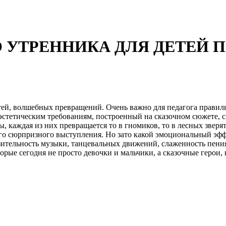
УТРЕННИКА ДЛЯ ДЕТЕЙ ПО
ей, волшебных превращений. Очень важно для педагога правиль
эстетическим требованиям, построенный на сказочном сюжете, 
 каждая из них превращается то в гномиков, то в лесных зверя
оего сюрпризного выступления. Но зато какой эмоциональный эф
зительность музыки, танцевальных движений, слаженность пения
торые сегодня не просто девочки и мальчики, а сказочные герои,