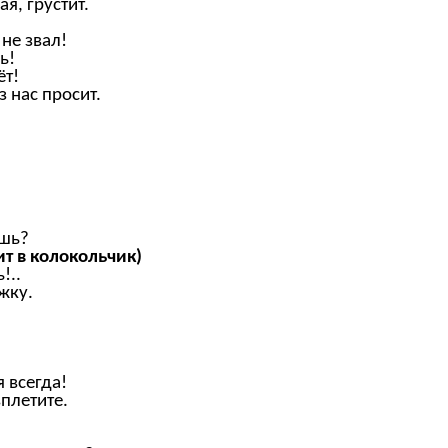
ая, грустит.
 не звал!
ь!
ёт!
з нас просит.
ёшь?
ит в колокольчик)
!..
жку.
 всегда!
вплетите.