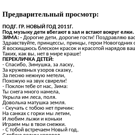
Предварительный просмотр:
ПОДГ. ГР. НОВЫЙ ГОД 2011Г.
Под музыку дети вбегают в зал и встают вокруг елки.
ЗИМА: -
Дорогие дети, дорогие гости! Поздравляю вас
Здравствуйте, принцессы, принцы, герои Новогодних 
Я восхищаюсь блеском красок и красотой нарядов ва
Таких, как вы, нет в мире краше!
ПЕРЕКЛИЧКА ДЕТЕЙ:
- Спасибо, Зимушка, за ласку,
За кружевных узоров сказку,
За песню нежную метели,
Похожую на звук свирели!
- Поклон тебе от нас, Зима:
Ты снега много намела,
Укрыла им леса, поля.
Довольна матушка земля.
- Скучать с тобою нет причин:
На санках с горки мы летим,
И любим лыжи и коньки
Играем мы в твои снежки.
- С тобой встречаем Новый год,