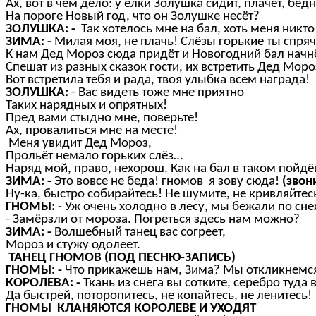
Ах, вот в чём дело: у ёлки Золушка сидит, плачет, бедн
На пороге Новый год, что он Золушке несёт?
ЗОЛУШКА: -
Так хотелось мне на бал, хоть меня никто
ЗИМА: -
Милая моя, не плачь! Слёзы горькие ты спряч
К нам Дед Мороз сюда придёт и Новогодний бал начн
Спешат из разных сказок гости, их встретить Дед Моро
Вот встретила тебя и рада, твоя улыбка всем награда!
ЗОЛУШКА:
- Вас видеть тоже мне приятно
Таких нарядных и опрятных!
Пред вами стыдно мне, поверьте!
Ах, провалиться мне на месте!
Меня увидит Дед Мороз,
Прольёт немало горьких слёз…
Наряд мой, право, нехорош. Как на бал в таком пойд
ЗИМА: -
Это вовсе не беда! гномов я зову сюда!
(звон
Ну-ка, быстро собирайтесь! Не шумите, не кривляйтесь
ГНОМЫ: -
Уж очень холодно в лесу, мы бежали по сне
- Замёрзли от мороза. Погреться здесь нам можно?
ЗИМА: -
Волшебный танец вас согреет,
Мороз и стужу одолеет.
ТАНЕЦ ГНОМОВ (ПОД ПЕСНЮ-ЗАПИСЬ)
ГНОМЫ: -
Что прикажешь нам, Зима? Мы откликнемся
КОРОЛЕВА: -
Ткань из снега вы сотките, серебро туда 
Да быстрей, поторопитесь, не копайтесь, не ленитесь!
ГНОМЫ КЛАНЯЮТСЯ КОРОЛЕВЕ И УХОДЯТ