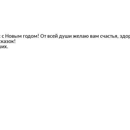
 с Новым годом! От всей души желаю вам счастья, здор
сказок!
ших.