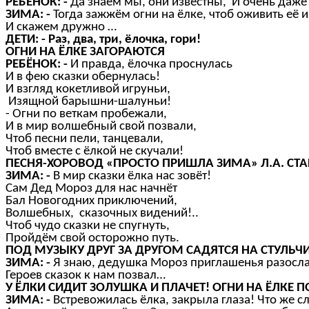
РЕБЁНОК: -
Да знаем мы, они известны, И очень даже
ЗИМА: -
Тогда зажжём огни на ёлке, чтоб оживить её и
И скажем дружно …
ДЕТИ: - Раз, два, три, ёлочка, гори!
ОГНИ НА ЁЛКЕ ЗАГОРАЮТСЯ
РЕБЁНОК: -
И правда, ёлочка проснулась
И в фею сказки обернулась!
И взгляд кокетливой игруньи,
Изящной барышни-шалуньи!
- Огни по веткам пробежали,
И в мир волшебный свой позвали,
Чтоб песни пели, танцевали,
Чтоб вместе с ёлкой не скучали!
ПЕСНЯ-ХОРОВОД «ПРОСТО ПРИШЛА ЗИМА» Л.А. СТАР
ЗИМА: -
В мир сказки ёлка нас зовёт!
Сам Дед Мороз для нас начнёт
Бал Новогодних приключений,
Волшебных, сказочных видений!..
Чтоб чудо сказки не спугнуть,
Пройдём свой осторожно путь.
ПОД МУЗЫКУ ДРУГ ЗА ДРУГОМ САДЯТСЯ НА СТУЛЬЧ
ЗИМА: -
Я знаю, дедушка Мороз приглашенья разосла
Героев сказок к нам позвал…
У ЁЛКИ СИДИТ ЗОЛУШКА И ПЛАЧЕТ! ОГНИ НА ЁЛКЕ П
ЗИМА: -
Встревожилась ёлка, закрыла глаза! Что же сл