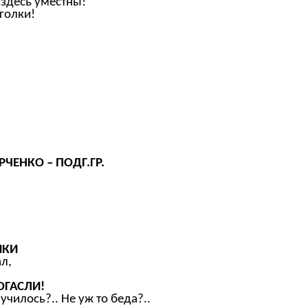
 здесь уместны!
голки!
ЧЕНКО – ПОДГ.ГР.
ИКИ
л,
ОГАСЛИ!
училось?.. Не уж то беда?..