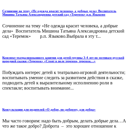
Сочинение на тему «Не одежда красит человека, а добрые дела» Воспитатель
Мишина Татьяна Александровна детский сад «Теремок» р.п. Языково
Сочинение на тему «Не одежда красит человека, а добрые
дела» Воспитатель Мишина Татьяна Александровна детский
сад «Теремок» р.п. Языково.Выбрала я эту т...
Конспект театрализованного занятия для детей группы 3-4 лет по мотивам русской
народной сказки «Теремок» «Стоит в поле теремок, теремок…»
Побуждать интерес детей к театрально-игровой деятельности;
воспитывать умение следить за развитием действия в сказке,
подводить детей к выразительному исполнению роли в
спектакле; воспитывать внимание...
Консультация для родителей «О добре, по-доброму, для добра»
Мы часто говорим: надо быть добрым, делать добрые дела…А
что же такое добро? Доброта – это хорошее отношение к