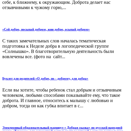
себе, к ближнему, к окружающим. Доброта делает нас
отзывчивыми к чужому горю,...
«Сей добро, посыпай добром, жни добро, осыпай добром»
С таких замечательных слов началась тематическая
подготовка к Неделе добра в логопедической группе
«Солнышко». В благотворительную деятельность были
вовлечены все. (фото на сайт...
Буклет для родителей «О добре, по - доброму, для добра»
Если вы хотите, чтобы ребенок стал добрым и отзывчивым
человеком, любыми способами показывайте ему, что такое
доброта. И главное, относитесь к малышу с любовью и
добром, тогда он как губка впитает в с...
Электронный образовательный маршрут « Добрая сказка» по русской народной
сказке «Теремок» для совместной деятельности родителей с детьми дошкольного