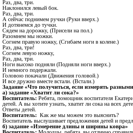
Раз, два, три.
Наклонился левый бок.
Раз, два, три.
А сейчас поднимем ручки (Руки вверх.)
И дотянемся до тучки.
Сядем на дорожку, (Присели на пол.)
Разомнем мы ножки.
Согнем правую ножку, (Сгибаем ноги в колене.)
Раз, два, три!
Согнем левую ножку,
Раз, два, три.
Ноги высоко подняли (Подняли ноги вверх.)
И немного подержали.
Головою покачали (Движения головой.)
И все дружно вместе встали. (Встали.)
Задание «Что получиться, если измерять разным
а) задание «Хватит ли сока?»
Воспитатель:
Ребята, помощник воспитателя Екатери
детей. А вы хотите узнать, хватит ли сока на всех де
Ответы детей.
Воспитатель:
Как же мы можем это выяснить?
Воспитатель выслушивает предложения детей и предла
б) задание «Измерение длины и ширины ковра»
Воспитатель:
Молодцы, ребята, вы отлично справили