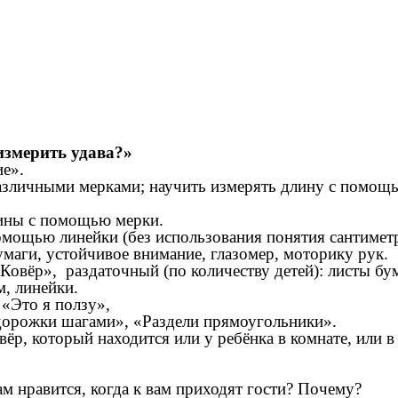
змерить удава?»
ие».
азличными мерками; научить измерять длину с помощь
лины с помощью мерки.
мощью линейки (без использования понятия сантиметр
умаги, устойчивое внимание, глазомер, моторику рук.
Ковёр», раздаточный (по количеству детей): листы бу
м, линейки.
 «Это я ползу»,
дорожки шагами», «Раздели прямоугольники».
вёр, который находится или у ребёнка в комнате, или в 
ам нравится, когда к вам приходят гости? Почему?