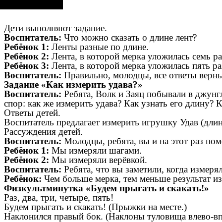
Дети выполняют задание.
Воспитатель:
Что можно сказать о длине лент?
Ребёнок 1:
Ленты разные по длине.
Ребёнок 2:
Лента, в которой мерка уложилась семь ра
Ребёнок 3:
Лента, в которой мерка уложилась пять ра
Воспитатель:
Правильно, молодцы, все ответы верны
Задание «Как измерить удава?»
Воспитатель:
Ребята, Волк и Заяц побывали в джунг
спор: как же измерить удава? Как узнать его длину?
Ответы детей.
Воспитатель предлагает измерить игрушку Удав (длин
Рассуждения детей.
Воспитатель:
Молодцы, ребята, вы и на этот раз по
Ребёнок 1:
Мы измеряли шагами.
Ребёнок 2:
Мы измеряли верёвкой.
Воспитатель:
Ребята, что вы заметили, когда измер
Ребёнок:
Чем больше мерка, тем меньше результат из
Физкультминутка «Будем прыгать и скакать!»
Раз, два, три, четыре, пять!
Будем прыгать и скакать! (Прыжки на месте.)
Наклонился правый бок. (Наклоны туловища влево-вп