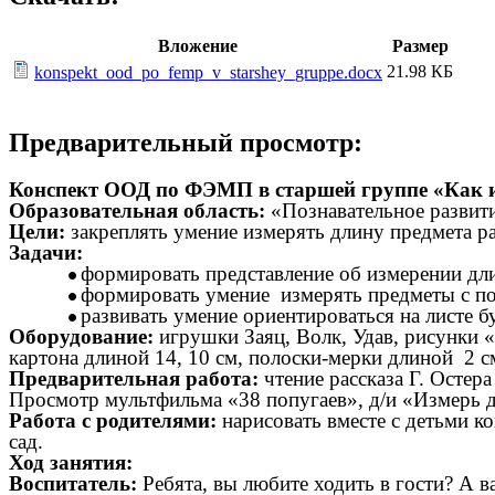
Вложение
Размер
21.98 КБ
konspekt_ood_po_femp_v_starshey_gruppe.docx
Предварительный просмотр:
Конспект ООД по ФЭМП в старшей группе «Как и
Образовательная область:
«Познавательное развит
Цели:
закреплять умение измерять длину предмета р
Задачи:
формировать представление об измерении д
формировать умение измерять предметы с по
развивать умение ориентироваться на листе б
Оборудование:
игрушки Заяц, Волк, Удав, рисунки «
картона длиной 14, 10 см, полоски-мерки длиной 2 с
Предварительная работа:
чтение рассказа Г. Остера
Просмотр мультфильма «38 попугаев», д/и «Измерь 
Работа с родителями:
нарисовать вместе с детьми ко
сад.
Ход занятия:
Воспитатель:
Ребята, вы любите ходить в гости? А в