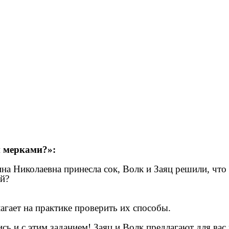
и мерками?»:
на Николаевна принесла сок, Волк и Заяц решили, что 
тей?
гает на практике проверить их способы.
сь и с этим заданием! Заяц и Волк предлагают для вас