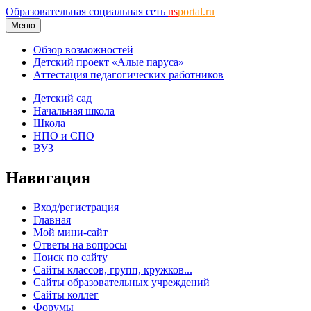
Образовательная социальная сеть
ns
portal.ru
Меню
Обзор возможностей
Детский проект «Алые паруса»
Аттестация педагогических работников
Детский сад
Начальная школа
Школа
НПО и СПО
ВУЗ
Навигация
Вход/регистрация
Главная
Мой мини-сайт
Ответы на вопросы
Поиск по сайту
Сайты классов, групп, кружков...
Сайты образовательных учреждений
Сайты коллег
Форумы