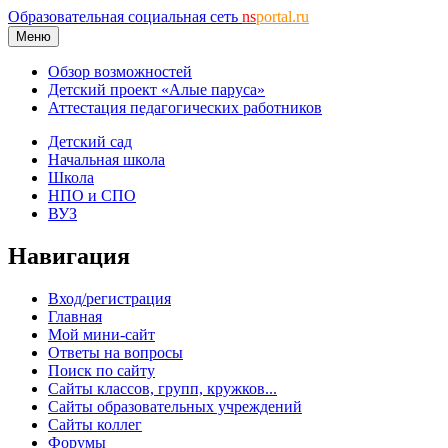
Образовательная социальная сеть
ns
portal.ru
Меню
Обзор возможностей
Детский проект «Алые паруса»
Аттестация педагогических работников
Детский сад
Начальная школа
Школа
НПО и СПО
ВУЗ
Навигация
Вход/регистрация
Главная
Мой мини-сайт
Ответы на вопросы
Поиск по сайту
Сайты классов, групп, кружков...
Сайты образовательных учреждений
Сайты коллег
Форумы