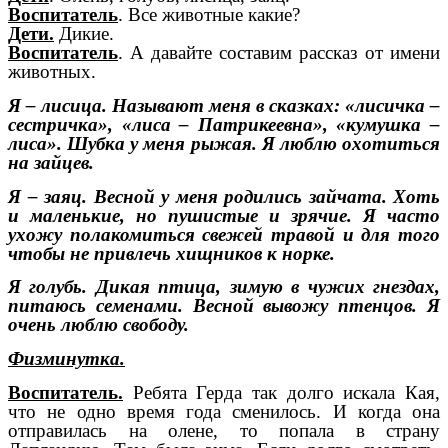
Воспитатель
. Все животные какие?
Дети.
Дикие.
Воспитатель
. А давайте составим рассказ от имени
животных.
Я – лисица. Называют меня в сказках: «лисичка –
сестричка», «лиса – Патрикеевна», «кумушка –
лиса». Шубка у меня рыжая. Я люблю охотиться
на зайцев.
Я – заяц. Весной у меня родились зайчата. Хоть
и маленькие, но пушистые и зрячие. Я часто
ухожу полакомиться свежей травой и для того
чтобы не привлечь хищников к норке.
Я голубь. Дикая птица, зимую в чужих гнездах,
питаюсь семенами. Весной вывожу птенцов. Я
очень люблю свободу.
Физминутка.
Воспитатель.
Ребята Герда так долго искала Кая,
что не одно время года сменилось. И когда она
отправилась на олене, то попала в страну