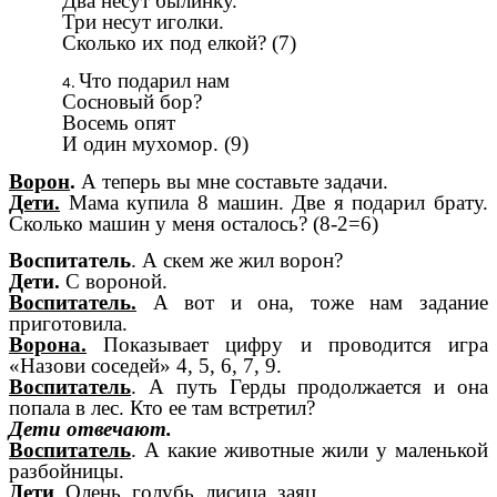
Два несут былинку.
Три несут иголки.
Сколько их под елкой? (7)
Что подарил нам
Сосновый бор?
Восемь опят
И один мухомор. (9)
Ворон
.
А теперь вы мне составьте задачи.
Дети.
Мама купила 8 машин. Две я подарил брату.
Сколько машин у меня осталось? (8-2=6)
Воспитатель
. А скем же жил ворон?
Дети.
С вороной.
Воспитатель.
А вот и она, тоже нам задание
приготовила.
Ворона.
Показывает цифру и проводится игра
«Назови соседей» 4, 5, 6, 7, 9.
Воспитатель
. А путь Герды продолжается и она
попала в лес. Кто ее там встретил?
Дети отвечают.
Воспитатель
. А какие животные жили у маленькой
разбойницы.
Дети
. Олень, голубь, лисица, заяц.