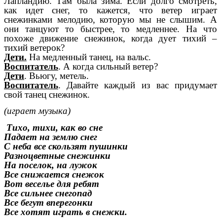
Лапландию. Там была зима. Если долго смотреть,
как идет снег, то кажется, что ветер играет
снежинками мелодию, которую мы не слышим. А
они танцуют то быстрее, то медленнее. На что
похоже движение снежинок, когда дует тихий –
тихий ветерок?
Дети.
На медленный танец, на вальс.
Воспитатель
. А когда сильный ветер?
Дети
. Вьюгу, метель.
Воспитатель
. Давайте каждый из вас придумает
свой танец снежинок.
(играет музыка)
Тихо, тихи, как во сне
Падает на землю снег
С неба все скользят пушинки
Разноцветные снежинки
На поселок, на лужок
Все снижается снежок
Вот веселье для ребят
Все сильнее снегопад
Все бегут вперегонки
Все хотят играть в снежки.