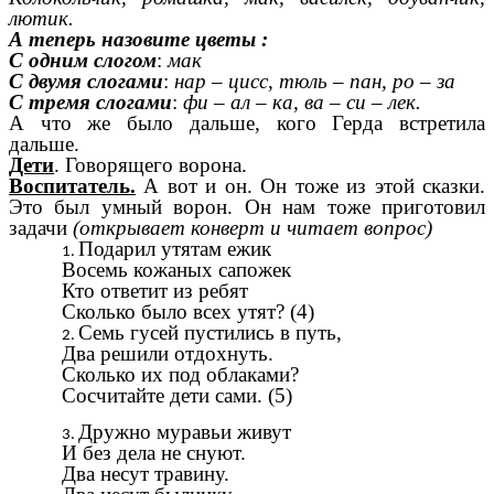
лютик.
А теперь назовите цветы :
С одним слогом
:
мак
С двумя слогами
:
нар – цисс, тюль – пан, ро – за
С тремя слогами
:
фи – ал – ка, ва – си – лек.
А что же было дальше, кого Герда встретила
дальше.
Дети
. Говорящего ворона.
Воспитатель.
А вот и он. Он тоже из этой сказки.
Это был умный ворон. Он нам тоже приготовил
задачи
(открывает конверт и читает вопрос)
Подарил утятам ежик
Восемь кожаных сапожек
Кто ответит из ребят
Сколько было всех утят? (4)
Семь гусей пустились в путь,
Два решили отдохнуть.
Сколько их под облаками?
Сосчитайте дети сами. (5)
Дружно муравьи живут
И без дела не снуют.
Два несут травину.