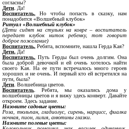
согласны?
Дети
. Да!
Воспитатель.
Но чтобы попасть в сказку, нам
понадобится «Волшебный клубок»
Ритуал «Волшебный клубок»
(Дети сидят на стульях на ковре – воспитатель
передает клубок ниток ребенку, тот говорит
доброе пожелание)
Воспитатель.
Ребята, вспомните, нашла Герда Кая?
Дети.
Да!
Воспитатель.
Путь Герды был очень долгим. Она
была доброй девочкой и ей очень хотелось найти
своего Кая. На ее пути встречалось много героев
хороших и не очень. И первый кто ей встретился на
пути, была?
Дети
. Волшебница цветов.
Воспитатель
. Ребята, мы оказались дома у
волшебницы цветов и я вижу здесь конверт. Давайте
откроем. Здесь задание.
Назовите садовые цветы:
Роза, тюльпан, гладиолус, сирень, нарцисс, фиалка
ночная, пион, лилия, анютины глазки
.
Назовите полевые цветы:
Колокольчик, ромашка, мак, василек, одуванчик,