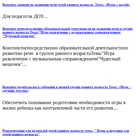
Конспект занятия по развитию речи детей раннего возраста. Тема: «Игры с водой»
Для педагогов ДОУ....
Конспект непосредственно образовательной деятельности по развитию речи в группе
раннего возраста Тема:"Игра развлечение с музыкальным соправождением
"Чудесный мешочек"
Конспектнепосредственно образовательной деятельностипо
развитию речи в группе раннего возрастаТема:"Игра
развлечение с музыкальным соправождением"Чудесный
мешочек"...
Конспект родительского собрания в первой группе раннего возраста Тема: «Игра –
спутник детства»
Обеспечить понимание родителями необходимости игры в
жизни ребенка как неотъемлемой части его развития....
Рекомендации для родителей детей раннего возраста тема: " Игры и игрушки для
детей раннего возраста"