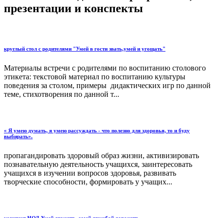
презентации и конспекты
круглый стол с родителями "Умей в гости звать,умей и угощать"
Материалы встречи с родителями по воспитанию столового
этикета: текстовой материал по воспитанию культуры
поведения за столом, примеры дидактических игр по данной
теме, стихотворения по данной т...
« Я умею думать, я умею рассуждать - что полезно для здоровья, то и буду
выбирать».
пропагандировать здоровый образ жизни, активизировать
познавательную деятельность учащихся, заинтересовать
учащихся в изучении вопросов здоровья, развивать
творческие способности, формировать у учащих...
конспект НОД Умей дружить, умей дружбой дорожить