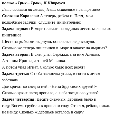
полька «Трик – Трак», И.Штрауса
Дети садятся на места, Петя остается в центре зала
Снежная Королева:
А теперь, ребята и Петя, мои
волшебные задачки, слушайте внимательно:
Задача первая:
В море плавали на льдинах десять маленьких
пингвинов.
Шесть за рыбками нырнули, остальные не рискнули.
Сколько же теперь пингвинов в море плавают на льдинах?
Задача вторая:
В снег упал Серёжка,
а за ним Алешка.
А за ним Иринка,
а за ней Маринка.
А потом упал Игнат.
Сколько было всех ребят
?
Задача третья:
С неба звездочка упала, в гости к детям
забежала.
Две кричат во след за ней: «Не за будь своих друзей!»
Сколько ярких звезд пропало, с неба звездного упало?
Задача четвертая:
Десять снежных деревьев было в
саду.
Восемь срубили в прошлом году. Ответ я, ребята, никак
не найду.
Сколько ж деревьев осталось в саду?