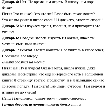
Дикарь 4:
Нет! Не время нам играть. В школу нам пора
бежать.
Петя:
Это как же? Это что же? Разве быть такое может?
Что же вы учите в школе своей? И для чего, ответьте скорей!
Дикарь 5:
Мы изучаем травы, коренья, нам пригодится это
ученье!
Дикарь 6:
Повадки зверей изучать ты обязан, иначе ты
можешь быть ими наказан.
Дикарь 1:
Ребята! Хватит болтать! Нас учитель в класс зовет,
Побежали все вперед!
Дикари садятся на места
Петя:
Да! Ну и чудеса! Оказывается, школа нужна даже
дикарям. Посмотрим, что еще интересного есть в волшебной
книге! Я страницу третью пролистну и в Лапландию сейчас
со всеми попаду! Там снега! Там льды, сугробы! Там зверям и
птицам не до учебы!
Петя Грамотейкин открывает третью страницу
Группа девочек исполняет танец белых птиц