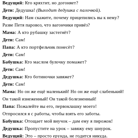
Ведущий:
Кто кряхтит, но догоняет?
Дети:
Дедушка!
(Выходит дедушка с палочкой).
Ведущий:
Нам скажите, почему прицепились вы к нему?
Разве Петя паровоз, что вагончики привёз?
Мама:
А кто рубашку застегнёт?
Дети:
Сам!
Папа:
А кто портфельчик понесёт?
Дети:
Сам!
Бабушка:
Кто маслом булочку помажет?
Дети:
Сам!
Дедушка:
Кто ботиночки завяжет?
Дети:
Сам!
Мама:
Но он же ещё маленький! Но он же ещё слабенький!
Он такой изнеженный! Он такой болезненный!
Папа:
Пожалейте вы его, первоклашку моего!
Отпросился я с работы, чтобы взять его заботы.
Бабушка:
Отощает мой внучок – дам ему я пирожок!
Дедушка:
Пропустите на урок – завяжу ему шнурок.
Ведущий:
Это – просто ерунда, не годится никуда.