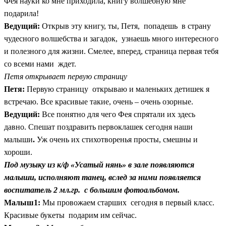
Фея науки ко мне приходила, книгу волшебную мне
подарила!
Ведущий:
Открыв эту книгу, ты, Петя, попадешь в страну
чудесного волшебства и загадок, узнаешь много интересного
и полезного для жизни. Смелее, вперед, страница первая тебя
со всеми нами ждет.
Петя открывает первую страницу
Петя:
Первую страницу открываю и маленьких детишек я
встречаю. Все красивые такие, очень – очень озорные.
Ведущий:
Все понятно для чего Фея спрятали их здесь
давно.
Спешат поздравить первоклашек сегодня наши
малыши
.
Уж очень их стихотворенья просты, смешны и
хороши.
Под музыку из к/ф «Усатый нянь» в зале появляются
малыши, исполняют танец, вслед за ними появляется
воспитатель 2 мл.гр. с большим фотоальбомом.
Малыш1:
Мы провожаем старших сегодня в первый класс.
Красивые букеты подарим им сейчас.