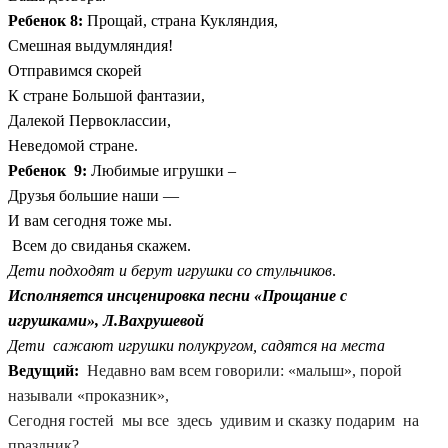
Ребенок 8:
Прощай, страна Кукляндия,
Смешная выдумляндия!
Отправимся скорей
К стране Большой фантазии,
Далекой Первоклассии,
Неведомой стране.
Ребенок 9:
Любимые игрушки –
Друзья большие наши —
И вам сегодня тоже мы.
Всем до свиданья скажем.
Дети подходят и берут игрушки со стульчиков
.
Исполняется инсценировка песни «Прощание с
игрушками», Л.Вахрушевой
Дети сажают игрушки полукругом, садятся на места
Ведущий:
Недавно вам всем говорили: «малыш»,
п
орой
называли «проказник»,
Сегодня гостей мы все здесь удивим
и сказку подарим на
праздник?