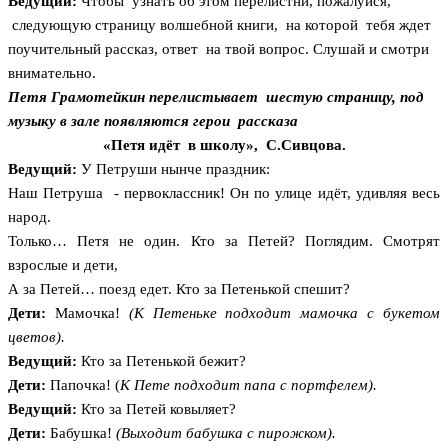
Ведущий:
Чтобы узнать об этом перелистни, пожалуйся,
следующую страницу волшебной книги, на которой тебя ждет
поучительный рассказ, ответ на твой вопрос. Слушай и смотри
внимательно.
Петя Грамотейкин перелистывает шестую страницу, под
музыку в зале появляются герои рассказа
«Петя идёт в школу», С.Сивцова.
Ведущий:
У Петруши нынче праздник:
Наш Петруша - первоклассник! Он по улице идёт, удивляя весь
народ.
Только… Петя не один. Кто за Петей? Поглядим. Смотрят
взрослые и дети,
А за Петей… поезд едет. Кто за Петенькой спешит?
Дети:
Мамочка!
(К Петеньке подходит мамочка с букетом
цветов).
Ведущий:
Кто за Петенькой бежит?
Дети:
Папочка! (
К Пете подходит папа с портфелем).
Ведущий:
Кто за Петей ковыляет?
Дети:
Бабушка!
(Выходит бабушка с пирожком).