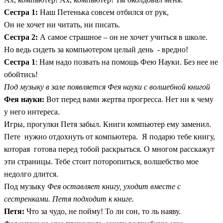
Сестра 1:
Наш Петенька совсем отбился от рук,
Он не хочет ни читать, ни писать.
Сестра 2:
А самое страшное – он не хочет учиться в школе.
Но ведь сидеть за компьютером целый день - вредно!
Сестра 1
: Нам надо позвать на помощь Фею Науки. Без нее не
обойтись!
Под музыку в зале появляется Фея науки с волшебной книгой
Фея науки:
Вот перед вами жертва прогресса. Нет ни к чему
у него интереса.
Игры, прогулки Петя забыл. Книги компьютер ему заменил.
Пете нужно отдохнуть от компьютера. Я подарю тебе книгу,
которая готова перед тобой раскрыться. О многом расскажут
эти страницы. Тебе стоит поторопиться, волшебство мое
недолго длится.
Под музыку
Фея оставляет книгу, уходит вместе с
сестренками. Петя подходит к книге.
Петя:
Что за чудо, не пойму! То ли сон, то ль наяву.