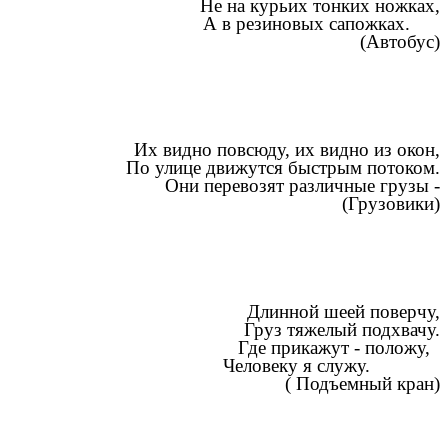
Не на курьих тонких ножках,
А в резиновых сапожках.
(Автобус)
дно повсюду, их видно из окон,
ице движутся быстрым потоком.
 перевозят различные грузы -
 арбузы. (Грузовики)
Длинной шеей поверчу,
Груз тяжелый подхвачу.
Где прикажут - положу,
Человеку я служу.
( Подъемный кран)