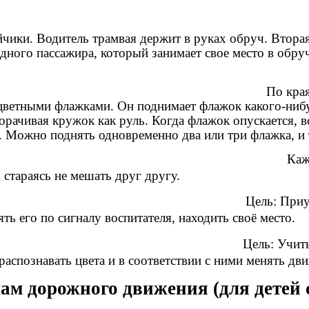
йчики. Водитель трамвая держит в руках обруч. Втора
дного пассажира, который занимает свое место в обру
втомобили»
По кра
с цветными флажками. Он поднимает флажок какого-нибу
орачивая кружок как руль. Когда флажок опускается, в
. Можно поднять одновременно два или три флажка, и
ок получает по обру
 стараясь не мешать друг другу.
учить детей бегать в раз
ть его по сигналу воспитателя, находить своё место.
вай»
Цель: Учить
спознавать цвета и в соответствии с ними менять дв
м дорожного движения (для детей 