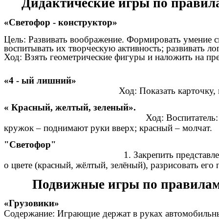
Дидактические игры по правила
«Светофор - конструктор»
Цель: Развивать воображение. Формировать умение ск
воспитывать их творческую активность; ра
Ход: Взять геометрические фигуры и наложить на п
«4 - ый 
Ход: Показать карточку, попросить най
« Красный, жел
Ход: Воспитатель: Я буду показывать ва
кружок – поднимают руки вверх; красный – молчат.
"Свет
1. Закрепить представление детей о
о цвете (красный, жёлтый, зелёный), разрисовать его
Подвижные игры по правилам 
«Грузовики»
Содержание: Играющие держат в руках автомобильны