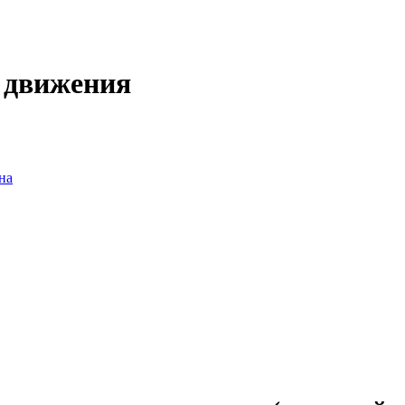
 движения
на