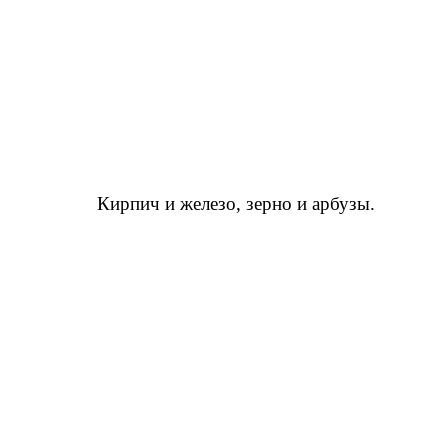
Их ви
По ул
Они
ич и железо, зерно и