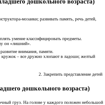
младшего дошкольного возраста)
структора-мозаики; развивать память, речь детей,
лять из частей целое.
креплять умение классифицировать предметы.
он «лишний».
ь: развитие внимания, памяти.
 все дружно хлопают в ладоши; желтый
Цель:
х. 2. Закрепить представление детей
адшего дошкольного возраста)
очный груз. На голове у каждого положен небольшой