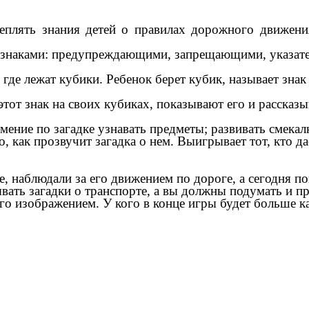
еплять знания детей о правилах дорожного движени
знаками: предупреждающими, запрещающими, указате
 где лежат кубики. Ребенок берет кубик, называет знак
 находят этот знак на своих кубиках, показы
умение по загадке узнавать предметы; развивать смека
, как прозвучит загадка о нем. Выигрывает тот, кто д
с транспортом. Ход
е, наблюдали за его движением по дороге, а сегодня по
вать загадки о транспорте, а вы должны подумать и пр
его изображением. У кого в конце игры будет больше ка