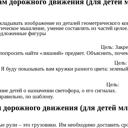
м дорожного движения (для детей 
ладывать изображение из деталей геометрического кон
звивать логическое мышление, умение состав
редложенные фигуры
лишний»
Цель: За
ти «лишний» предмет. Объяснить, почему 
тый, зеленый».
Цел
м кружки разного цвета: зеленый кружок –
офор"
 назначении светофора, о его сигнала
 правильно, по шаблону.
дорожного движения (для детей мл
е рули – это грузовики. Им необходимо доставить ср