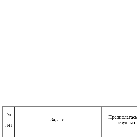
№
Предполагае
Задачи.
результат.
п/п