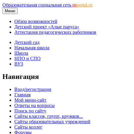
Образовательная социальная сеть
ns
portal.ru
Меню
Обзор возможностей
Детский проект «Алые паруса»
Аттестация педагогических работников
Детский сад
Начальная школа
Школа
НПО и СПО
ВУЗ
Навигация
Вход/регистрация
Главная
Мой мини-сайт
Ответы на вопросы
Поиск по сайту
Сайты классов, групп, кружков...
Сайты образовательных учреждений
Сайты коллег
Форумы