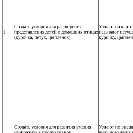
Создать условия для расширения
Узнают на карти
1.
представления детей о домашних птицах
называют петуш
(курочка, петух, цыпленок)
курочку, цыплен
Создать условия для развития умения
Узнают по внеш
изображать в продуктивной
виду домашних 