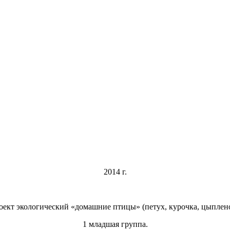
2014 г.
оект экологический «домашние птицы» (петух, курочка, цыплено
1 младшая группа.