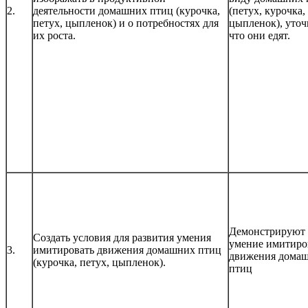
2.
деятельности домашних птиц (курочка,
(петух, курочка,
петух, цыпленок) и о потребностях для
цыпленок), уточ
их роста.
что они едят.
Демонстрируют
Создать условия для развития умения
умение имитиро
3.
имитировать движения домашних птиц
движения дома
(курочка, петух, цыпленок).
птиц