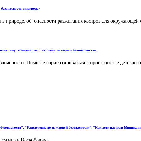
 безопасность в природе»
и в природе, об опасности разжигания костров для окружающей 
пе на тему: «Знакомство с уголком пожарной безопасности»
езопасности. Помогает ориентироваться в пространстве детског
езопасности", "Развлечение по пожарной безопасности", "Как дети научили Мишика п
ем игр в.Воскобовича....