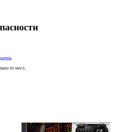
опасности
ьевна
ьно от него.