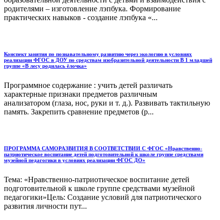
родителями – изготовление лэпбука. Формирование
практических навыков - создание лэпбука «...
Конспект занятия по познавательному развитию через экологию в условиях
реализации ФГОС в ДОУ по средствам изобразительной деятельности В 1 младшей
группе «В лесу родилась ёлочка»
Программное содержание : учить детей различать
характерные признаки предметов различным
анализатором (глаза, нос, руки и т. д.). Развивать тактильную
память. Закрепить сравнение предметов (р...
ПРОГРАММА САМОРАЗВИТИЯ В СООТВЕТСТВИИ С ФГОС «Нравственно-
патриотическое воспитание детей подготовительной к школе группе средствами
музейной педагогики в условиях реализации ФГОС ДО»
Тема: «Нравственно-патриотическое воспитание детей
подготовительной к школе группе средствами музейной
педагогики»Цель: Создание условий для патриотического
развития личности пут...