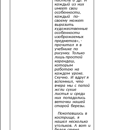
пастель и др. И
каждый из них
имеет свои
особенности,
каждый по-
своему может
выразить
художественные
особенности
изображаемых
предметов», -
прочитал я в
учебнике по
рисунку. Только
лишь простой
карандаш,
которым
работаю на
каждом уроке.
Скучно. И вдруг я
вспомнил, что
вчера мы с папой
жгли сухие
листья и среди
них попадались
веточки нашей
старой березы.
Покопавшись в
кострище, я
нашел несколько
угольков. А вот и
белая стена