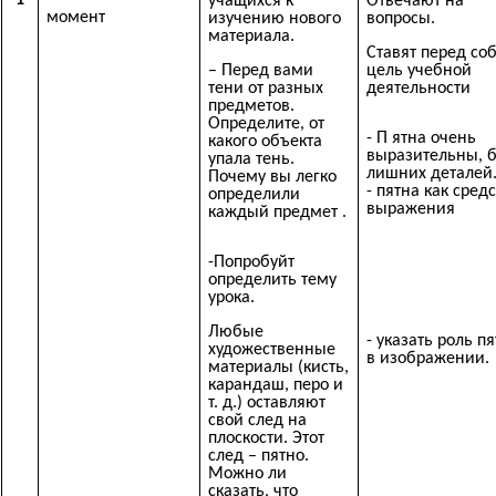
1
учащихся к
Отвечают на
момент
изучению нового
вопросы.
материала.
Ставят перед со
– Перед вами
цель учебной
тени от разных
деятельности
предметов.
Определите, от
- П ятна очень
какого объекта
выразительны, 
упала тень.
лишних деталей
Почему вы легко
- пятна как сред
определили
выражения
каждый предмет .
-Попробуйт
определить тему
урока.
Любые
- указать роль п
художественные
в изображении.
материалы (кисть,
карандаш, перо и
т. д.) оставляют
свой след на
плоскости. Этот
след – пятно.
Можно ли
сказать, что