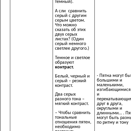
темный).
А сли сравнить
серый с другим
серым цветом.
Что можно
сказать об этих
двух серых
листах? (Один
серый немного
светлее другого.)
Темное и светлое
образуют
контраст.
- Пятна могут бы
Белый, черный и
большими и
серый – резкий
маленькими,
контраст.
изгибающимися
и
Два серых
перекатывающи
разного тона –
друг в друга,
мягкий контраст.
округлыми и
– Чтобы сравнить
длинными… . Пя
тональные
могут быть раз
отношения пятен,
по ритму и тону
необходимо