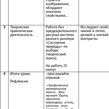
строится
изображение,
обладают
многими
свойствами…
3
Творческая
Работа без
Исследуют свойс
практическая
предварительного
линий и пятен,
деятельность
рисунка кистями
резкий и мягкий
разного размера
контрасты
«Состояние
природы» по
выбору
(творческий
поиск).
На работу 25
минут
4
Итоги урока.
-
прослушайте
отрывок:
Рефлексия
«
Графических
материалов
много. Это
может быть
простой
карандаш, уголь,
сангина, соус,