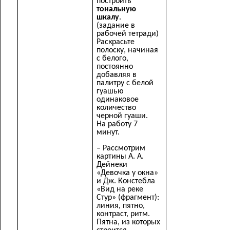
построить
тональную
шкалу
.
(задание в
рабочей тетради)
Раскрасьте
полоску, начиная
с белого,
постоянно
добавляя в
палитру с белой
гуашью
одинаковое
количество
черной гуаши.
На работу 7
минут.
– Рассмотрим
картины А. А.
Дейнеки
«Девочка у окна»
и Дж. Констебла
«Вид на реке
Стур» (фрагмент):
линия, пятно,
контраст, ритм.
Пятна, из которых