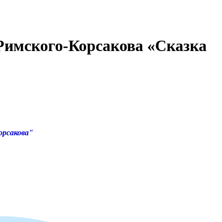
Римского-Корсакова «Сказка
орсакова"