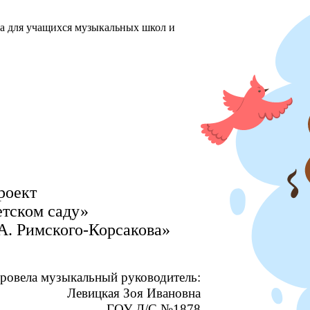
ха для учащихся музыкальных школ и
роект
етском саду»
А. Римского-Корсакова»
ровела музыкальный руководитель:
Левицкая Зоя Ивановна
ГОУ Д/С №1878